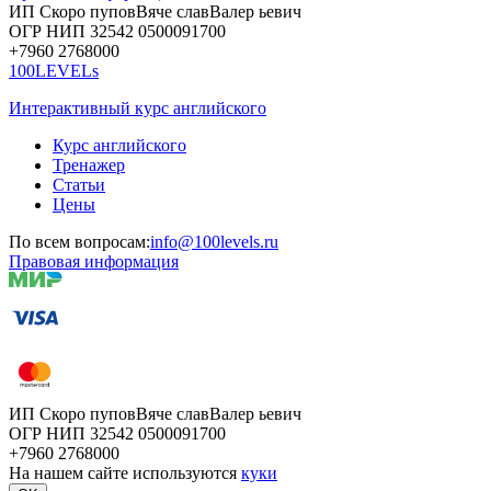
ИП Скоро
пупов
Вяче
слав
Валер
ьевич
ОГР
НИП
32542
05000
91700
+7960
276
8000
100LEVELs
Интерактивный курс английского
Курс английского
Тренажер
Статьи
Цены
По всем вопросам:
info@100levels.ru
Правовая информация
ИП Скоро
пупов
Вяче
слав
Валер
ьевич
ОГР
НИП
32542
05000
91700
+7960
276
8000
На нашем сайте используются
куки