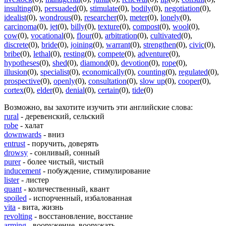
insulting
(0)
,
persuaded
(0)
,
stimulate
(0)
,
bodily
(0)
,
negotiation
(0)
,
idealist
(0)
,
wondrous
(0)
,
researcher
(0)
,
meter
(0)
,
lonely
(0)
,
carcinoma
(0)
,
jet
(0)
,
billy
(0)
,
texture
(0)
,
compost
(0)
,
wool
(0)
,
cow
(0)
,
vocational
(0)
,
flour
(0)
,
arbitration
(0)
,
cultivated
(0)
,
discrete
(0)
,
bride
(0)
,
joining
(0)
,
warrant
(0)
,
strengthen
(0)
,
civic
(0)
,
bribe
(0)
,
lethal
(0)
,
resting
(0)
,
compete
(0)
,
adventure
(0)
,
hypotheses
(0)
,
shed
(0)
,
diamond
(0)
,
devotion
(0)
,
rope
(0)
,
illusion
(0)
,
specialist
(0)
,
economically
(0)
,
counting
(0)
,
regulated
(0)
,
prospective
(0)
,
openly
(0)
,
consultation
(0)
,
slow up
(0)
,
cooper
(0)
,
cortex
(0)
,
elder
(0)
,
denial
(0)
,
certain
(0)
,
tide
(0)
Возможно, вы захотите изучить эти английские слова:
rural
- деревенский, сельский
robe
- халат
downwards
- вниз
entrust
- поручить, доверять
drowsy
- сонливый, сонный
purer
- более чистый, чистый
inducement
- побуждение, стимулирование
lister
- листер
quant
- количественный, квант
spoiled
- испорченный, избалованная
vita
- вита, жизнь
revolting
- восстановление, восстание
arming
- вооружение, вооружать