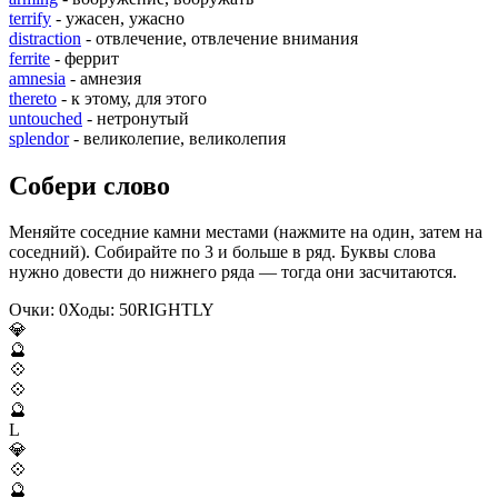
terrify
- ужасен, ужасно
distraction
- отвлечение, отвлечение внимания
ferrite
- феррит
amnesia
- амнезия
thereto
- к этому, для этого
untouched
- нетронутый
splendor
- великолепие, великолепия
Собери слово
Меняйте соседние камни местами (нажмите на один, затем на
соседний). Собирайте по 3 и больше в ряд. Буквы слова
нужно довести до нижнего ряда — тогда они засчитаются.
Очки:
0
Ходы:
50
R
I
G
H
T
L
Y
💎
🔮
💠
💠
🔮
L
💎
💠
🔮