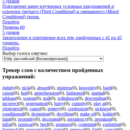
5 уроков
Повторение ранее изученных условных предложений и
освоение третьего (
Third
Conditional
) и смешанного (
Mixed
Conditional
) типов.
Перейти
Уровень 60
5 уроков
Закрепление и повторение всех тем, пройденных с 41 по 45
уровень.
Перейти
Выбор голоса озвучки:
Трекер слов с количеством пройденных
упражнений:
rightly
(0)
,
nick
(0)
,
absurd
(0)
,
mistress
(0)
,
heavenly
(0)
,
bard
(0)
,
canon
(0)
,
hut
(0)
,
apprehension
(0)
,
fashioned
(0)
,
martial
(0)
,
tableau
(0)
,
wagon
(0)
,
null
(0)
,
withdrawn
(0)
,
descending
(0)
,
incorrect
(0)
,
segregation
(0)
,
hurry
(0)
,
custody
(0)
,
play at
(0)
,
cholesterol
(0)
,
vapor
(0)
,
pottery
(0)
,
confession
(0)
,
sickness
(0)
,
conditioned
(0)
,
designing
(0)
,
dwelling
(0)
,
make of
(0)
,
holder
(0)
,
faint
(0)
,
promptly
(0)
,
decorated
(0)
,
presidency
(0)
,
premium
(0)
,
infra
(0)
,
postwar
(0)
,
beef
(0)
,
potatoes
(0)
,
contempt
(0)
,
exploring
(0)
,
livestock
(0)
,
managerial
(0)
,
junta
(0)
,
renewal
(0)
,
lip
(0)
,
consult
(0)
,