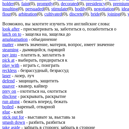
holder
(0)
,
faint
(0)
,
promptly
(0)
,
decorated
(0)
,
presidency
(0)
,
premium
insulting
(0)
,
persuaded
(0)
,
stimulate
(0)
,
bodily
(0)
,
negotiation
(0)
,
idea
flour
(0)
,
arbitration
(0)
,
cultivated
(0)
,
discrete
(0)
,
bride
(0)
,
joining
(0)
,
Возможно, вы захотите изучить эти английские слова:
look after
- присматривать за, заботиться о, позаботиться о
latch on to
- защелка на, защелка до
amalgamation
- объединение
matter
- иметь значение, материя, вопрос, имеет значение
steaming
- дымящийся, парящий
pay into
- платить в, заплатить в
pick at
- выбирать, придираться к
play with
- играть с, поиграть
reckless
- безрассудный, безрассуд
laser
- лазер, луч
defend
- защищать, защитить
quaver
- квавер, кайвер
prey on
- охотиться на, охотиться
disclose
- раскрывать, раскрытие
run along
- бежать вперед, бежать
boiled
- вареный, отварной
glue
- клей
stick out for
- выставьте за, выставь за
smash down
- разбить, разбиться
take aside
- забрать в сторону, забрать в стороне