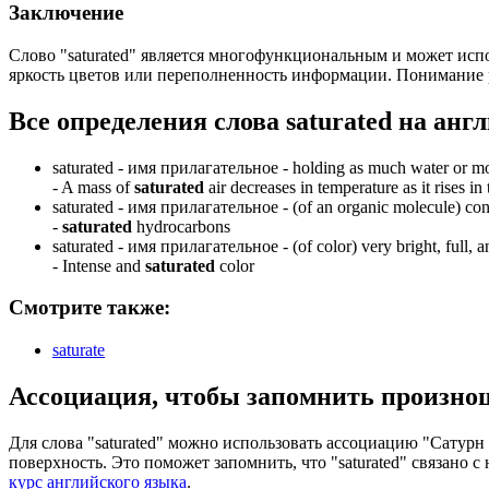
Заключение
Слово "saturated" является многофункциональным и может испо
яркость цветов или переполненность информации. Понимание р
Все определения слова
saturated
на англ
saturated -
имя прилагательное
- holding as much water or mo
-
A mass of
saturated
air decreases in temperature as it rises i
saturated -
имя прилагательное
- (of an organic molecule) co
-
saturated
hydrocarbons
saturated -
имя прилагательное
- (of color) very bright, full,
-
Intense and
saturated
color
Смотрите также:
saturate
Ассоциация
, чтобы запомнить произно
Для слова "saturated" можно использовать ассоциацию "Сатурн
поверхность. Это поможет запомнить, что "saturated" связано
курс английского языка
.