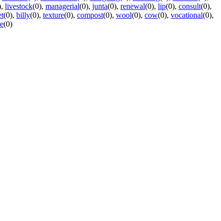
)
,
livestock
(0)
,
managerial
(0)
,
junta
(0)
,
renewal
(0)
,
lip
(0)
,
consult
(0)
,
et
(0)
,
billy
(0)
,
texture
(0)
,
compost
(0)
,
wool
(0)
,
cow
(0)
,
vocational
(0)
,
e
(0)