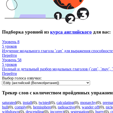
Подборка уровней из
курса английского
для вас:
Уровень 8
5 уроков
Изучение модального глагола `
can
` для выражения способносте
Перейти
Уровень 58
5 уроков
Полный и детальный разбор модальных глаголов (`
can
`, `
may
`, `
Перейти
Выбор голоса озвучки:
Трекер слов с количеством пройденных упражнен
saturated
(0)
,
install
(0)
,
twisted
(0)
,
calculating
(0)
,
monarchy
(0)
,
prema
hull
(0)
,
comply
(0)
,
hemisphere
(0)
,
radioactive
(0)
,
wander off
(0)
,
nick
withdrawn
(0)
,
descending
(0)
,
incorrect
(0)
,
segregation
(0)
,
hurry
(0)
,
c