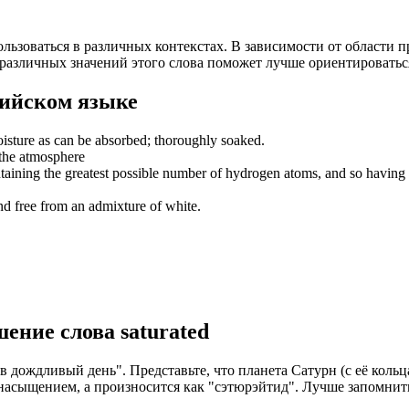
льзоваться в различных контекстах. В зависимости от области 
азличных значений этого слова поможет лучше ориентироваться 
ийском языке
isture as can be absorbed; thoroughly soaked.
n the atmosphere
ntaining the greatest possible number of hydrogen atoms, and so having
 and free from an admixture of white.
шение слова
saturated
 в дождливый день". Представьте, что планета Сатурн (с её кол
 с насыщением, а произносится как "сэтюрэйтид". Лучше запомн