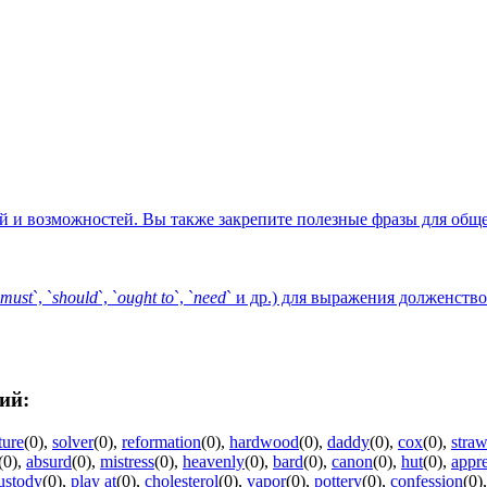
й и возможностей. Вы также закрепите полезные фразы для общ
must
`, `
should
`, `
ought
to
`, `
need
` и др.) для выражения долженств
ий:
ture
(0)
,
solver
(0)
,
reformation
(0)
,
hardwood
(0)
,
daddy
(0)
,
cox
(0)
,
stra
(0)
,
absurd
(0)
,
mistress
(0)
,
heavenly
(0)
,
bard
(0)
,
canon
(0)
,
hut
(0)
,
appr
ustody
(0)
,
play at
(0)
,
cholesterol
(0)
,
vapor
(0)
,
pottery
(0)
,
confession
(0)