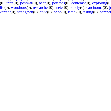
(0)
,
infra
(0)
,
postwar
(0)
,
beef
(0)
,
potatoes
(0)
,
contempt
(0)
,
exploring
(0
list
(0)
,
wondrous
(0)
,
researcher
(0)
,
meter
(0)
,
lonely
(0)
,
carcinoma
(0)
,
j
warrant
(0)
,
strengthen
(0)
,
civic
(0)
,
bribe
(0)
,
lethal
(0)
,
resting
(0)
,
compet