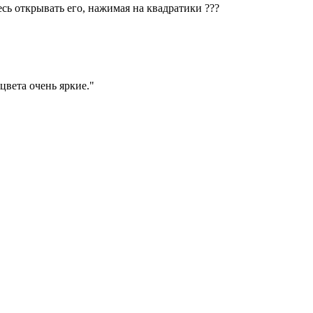
есь открывать его, нажимая на квадратики
?
?
?
вета очень яркие.
"