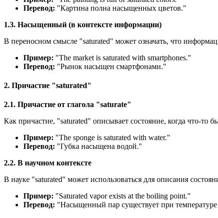
Перевод:
"Картина полна насыщенных цветов."
1.3. Насыщенный (в контексте информации)
В переносном смысле "saturated" может означать, что информа
Пример:
"
The market is saturated with smartphones.
"
Перевод:
"Рынок насыщен смартфонами."
2. Причастие "saturated"
2.1. Причастие от глагола "saturate"
Как причастие, "saturated" описывает состояние, когда что-то
Пример:
"
The sponge is saturated with water.
"
Перевод:
"Губка насыщена водой."
2.2. В научном контексте
В науке "saturated" может использоваться для описания состоя
Пример:
"
Saturated vapor exists at the boiling point.
"
Перевод:
"Насыщенный пар существует при температуре