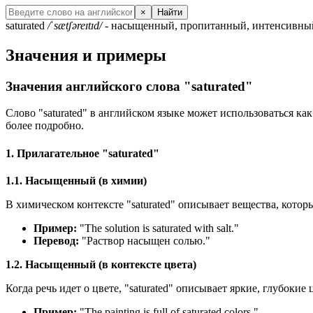
×
Найти
saturated
/ˈsætʃəreɪtɪd/
- насыщенный, пропитанный, интенсивный
Значения и примеры
Значения английского слова "saturated"
Слово "saturated" в английском языке может использоваться ка
более подробно.
1. Прилагательное "saturated"
1.1. Насыщенный (в химии)
В химическом контексте "saturated" описывает вещества, кот
Пример:
"
The solution is saturated with salt.
"
Перевод:
"Раствор насыщен солью."
1.2. Насыщенный (в контексте цвета)
Когда речь идет о цвете, "saturated" описывает яркие, глубокие
Пример:
"
The painting is full of saturated colors.
"