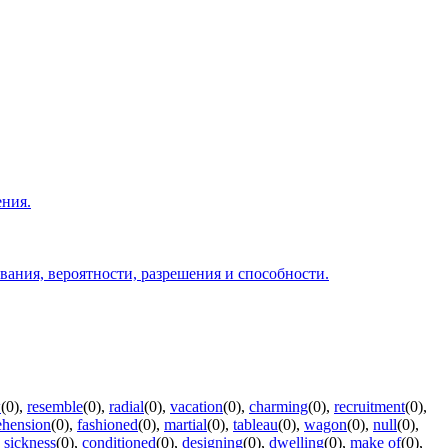
ения.
ования, вероятности, разрешения и способности.
w
(0)
,
resemble
(0)
,
radial
(0)
,
vacation
(0)
,
charming
(0)
,
recruitment
(0)
,
ehension
(0)
,
fashioned
(0)
,
martial
(0)
,
tableau
(0)
,
wagon
(0)
,
null
(0)
,
,
sickness
(0)
,
conditioned
(0)
,
designing
(0)
,
dwelling
(0)
,
make of
(0)
,