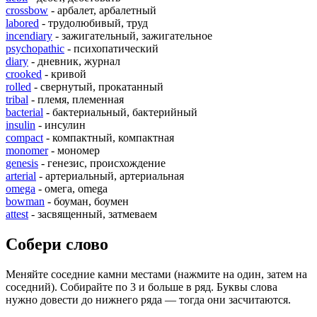
crossbow
- арбалет, арбалетный
labored
- трудолюбивый, труд
incendiary
- зажигательный, зажигательное
psychopathic
- психопатический
diary
- дневник, журнал
crooked
- кривой
rolled
- свернутый, прокатанный
tribal
- племя, племенная
bacterial
- бактериальный, бактерийный
insulin
- инсулин
compact
- компактный, компактная
monomer
- мономер
genesis
- генезис, происхождение
arterial
- артериальный, артериальная
omega
- омега, omega
bowman
- боуман, боумен
attest
- засвященный, затмеваем
Собери слово
Меняйте соседние камни местами (нажмите на один, затем на
соседний). Собирайте по 3 и больше в ряд. Буквы слова
нужно довести до нижнего ряда — тогда они засчитаются.