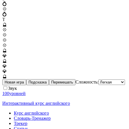
💍
💠
💍
T
🔮
💠
💠
💠
💠
🔮
💎
🔮
💎
💎
🔮
Сложность:
Новая игра
Подсказка
Перемешать
Звук
100уровней
Интерактивный курс английского
Курс английского
Словарь-Тренажер
Трекер
Статьи