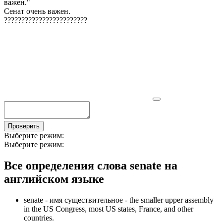
важен.
"
Сенат очень важен.
?
?
?
?
?
?
?
?
?
?
?
?
?
?
?
?
?
?
?
?
?
?
?
?
Проверить
Выберите режим:
Выберите режим:
Все определения слова
senate
на
английском языке
senate -
имя существительное
- the smaller upper assembly
in the US Congress, most US states, France, and other
countries.