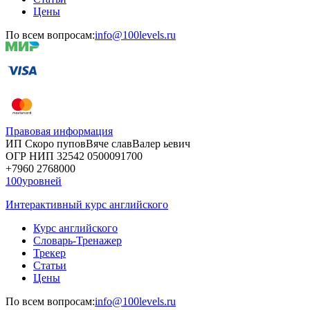
Цены
По всем вопросам:
info@100levels.ru
Правовая информация
ИП Скоро
пупов
Вяче
слав
Валер
ьевич
ОГР
НИП
32542
05000
91700
+7960
276
8000
100уровней
Интерактивный курс английского
Курс английского
Словарь-Тренажер
Трекер
Статьи
Цены
По всем вопросам:
info@100levels.ru