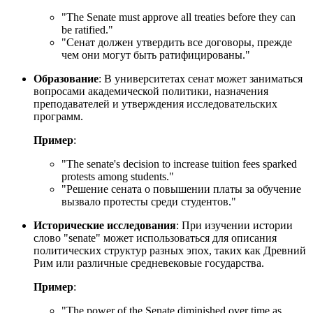
"
The Senate must approve all treaties before they can
be ratified.
"
"Сенат должен утвердить все договоры, прежде
чем они могут быть ратифицированы."
Образование
: В университетах сенат может заниматься
вопросами академической политики, назначения
преподавателей и утверждения исследовательских
программ.
Пример
:
"
The senate's decision to increase tuition fees sparked
protests among students.
"
"Решение сената о повышении платы за обучение
вызвало протесты среди студентов."
Исторические исследования
: При изучении истории
слово "senate" может использоваться для описания
политических структур разных эпох, таких как Древний
Рим или различные средневековые государства.
Пример
:
"
The power of the Senate diminished over time as