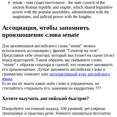
senate -
имя существительное
- the state council of the
ancient Roman republic and empire, which shared legislative
power with the popular assemblies, administration with the
magistrates, and judicial power with the knights.
Ассоциация
, чтобы запомнить
произношение слова
senate
Для запоминания английского слова "senate" можно
использовать ассоциацию с фразой "Сенатор на теле".
Представьте себе сенатора, который выступает на сцене (теле)
перед аудиторией. Таким образом, вы связываете слово
"senate" с образом сенатора и сценой, что поможет запомнить
его произношение. Лучше запомнить английские слова и
грамматику поможет наш
интерактивный курс английского
языка
.
Если вы не знаете какое-либо слово в упражнении, не
стесняйтесь открывать его, нажимая на квадратики
?
?
?
Хотите выучить английский быстрее?
Попробуйте системный подход: 100 уровней, регулярные
тренировки и практика речи. Начните заниматься бесплатно