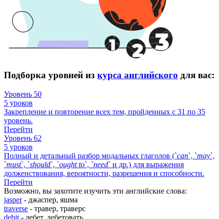
Подборка уровней из
курса английского
для вас:
Уровень 50
5 уроков
Закрепление и повторение всех тем, пройденных с 31 по 35
уровень.
Перейти
Уровень 62
5 уроков
Полный и детальный разбор модальных глаголов (`
can
`, `
may
`,
`
must
`, `
should
`, `
ought
to
`, `
need
` и др.) для выражения
долженствования, вероятности, разрешения и способности.
Перейти
Возможно, вы захотите изучить эти английские слова:
jasper
- джаспер, яшма
traverse
- травер, траверс
debit
- дебет, дебетовать