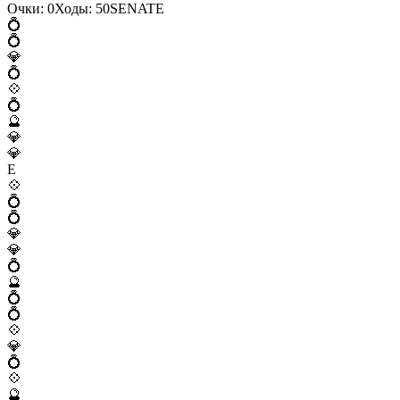
Очки:
0
Ходы:
50
S
E
N
A
T
E
💍
💍
💎
💍
💠
💍
🔮
💎
💎
E
💠
💍
💍
💎
💎
💍
🔮
💍
💍
💠
💎
💍
💠
🔮