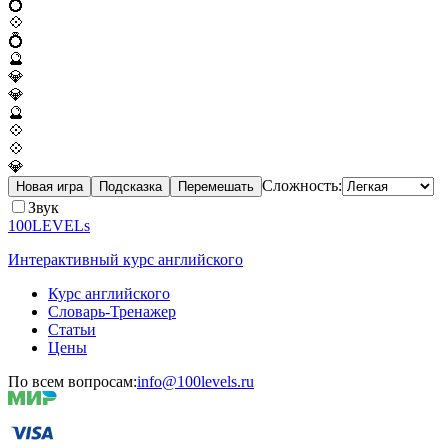
💍
💠
💍
🔮
💎
💎
🔮
💠
💠
💎
Сложность:
Новая игра
Подсказка
Перемешать
Звук
100LEVELs
Интерактивный курс английского
Курс английского
Словарь-Тренажер
Статьи
Цены
По всем вопросам:
info@100levels.ru