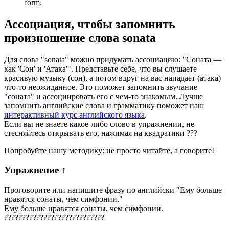
form.
Ассоциация
, чтобы запомнить
произношение слова
sonata
Для слова "sonata" можно придумать ассоциацию: "Соната —
как 'Сон' и 'Атака'". Представьте себе, что вы слушаете
красивую музыку (сон), а потом вдруг на вас нападает (атака)
что-то неожиданное. Это поможет запомнить звучание
"соната" и ассоциировать его с чем-то знакомым. Лучше
запомнить английские слова и грамматику поможет наш
интерактивный курс английского языка
.
Если вы не знаете какое-либо слово в упражнении, не
стесняйтесь открывать его, нажимая на квадратики
?
?
?
Попробуйте нашу методику: не просто читайте, а говорите!
Упражнение
↑
Проговорите или напишите фразу по английски "
Ему больше
нравятся сонаты, чем симфонии.
"
Ему больше нравятся сонаты, чем симфонии.
?
?
?
?
?
?
?
?
?
?
?
?
?
?
?
?
?
?
?
?
?
?
?
?
?
?
?
?