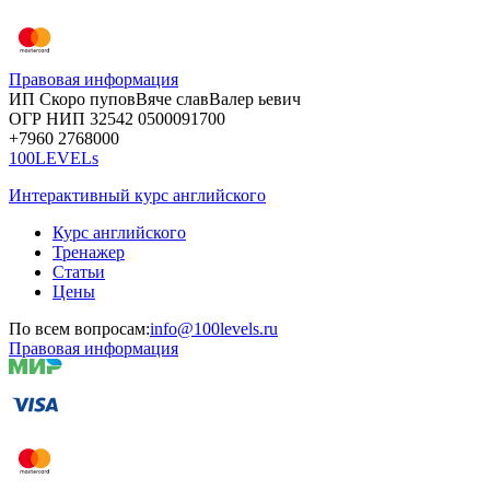
Правовая информация
ИП Скоро
пупов
Вяче
слав
Валер
ьевич
ОГР
НИП
32542
05000
91700
+7960
276
8000
100LEVELs
Интерактивный курс английского
Курс английского
Тренажер
Статьи
Цены
По всем вопросам:
info@100levels.ru
Правовая информация