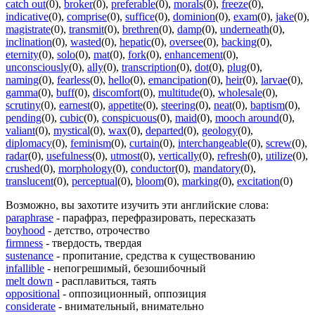
catch out
(0)
,
broker
(0)
,
preferable
(0)
,
morals
(0)
,
freeze
(0)
,
indicative
(0)
,
comprise
(0)
,
suffice
(0)
,
dominion
(0)
,
exam
(0)
,
jake
(0)
,
magistrate
(0)
,
transmit
(0)
,
brethren
(0)
,
damp
(0)
,
underneath
(0)
,
inclination
(0)
,
wasted
(0)
,
hepatic
(0)
,
oversee
(0)
,
backing
(0)
,
eternity
(0)
,
solo
(0)
,
mat
(0)
,
fork
(0)
,
enhancement
(0)
,
unconsciously
(0)
,
ally
(0)
,
transcription
(0)
,
dot
(0)
,
plug
(0)
,
naming
(0)
,
fearless
(0)
,
hello
(0)
,
emancipation
(0)
,
heir
(0)
,
larvae
(0)
,
gamma
(0)
,
buff
(0)
,
discomfort
(0)
,
multitude
(0)
,
wholesale
(0)
,
scrutiny
(0)
,
earnest
(0)
,
appetite
(0)
,
steering
(0)
,
neat
(0)
,
baptism
(0)
,
pending
(0)
,
cubic
(0)
,
conspicuous
(0)
,
maid
(0)
,
mooch around
(0)
,
valiant
(0)
,
mystical
(0)
,
wax
(0)
,
departed
(0)
,
geology
(0)
,
diplomacy
(0)
,
feminism
(0)
,
curtain
(0)
,
interchangeable
(0)
,
screw
(0)
,
radar
(0)
,
usefulness
(0)
,
utmost
(0)
,
vertically
(0)
,
refresh
(0)
,
utilize
(0)
,
crushed
(0)
,
morphology
(0)
,
conductor
(0)
,
mandatory
(0)
,
translucent
(0)
,
perceptual
(0)
,
bloom
(0)
,
marking
(0)
,
excitation
(0)
Возможно, вы захотите изучить эти английские слова:
paraphrase
- парафраз, перефразировать, пересказать
boyhood
- детство, отрочество
firmness
- твердость, твердая
sustenance
- пропитание, средства к существованию
infallible
- непогрешимый, безошибочный
melt down
- расплавиться, таять
oppositional
- оппозиционный, оппозиция
considerate
- внимательный, внимательно