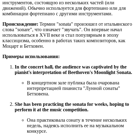
инструментов, состоящую из нескольких частей (или
движений). Обычно используется для фортепиано или для
комбинации фортепиано с другими инструментами.
Происхождение:
Термин "sonata" произошел от итальянского
слова "sonare", что означает "звучать". Он впервые начал
использоваться в XVII веке и стал популярным в эпоху
классицизма, особенно в работах таких композиторов, как
Моцарт и Бетховен.
Примеры использования:
In the concert hall, the audience was captivated by the
pianist's interpretation of Beethoven's Moonlight Sonata.
В концертном зале публика была очарована
интерпретацией пианиста "Лунной сонаты"
Бетховена.
She has been practicing the sonata for weeks, hoping to
perform it at the music competition.
Она практиковала сонату в течение нескольких
недель, надеясь исполнить ее на музыкальном
конкурсе.