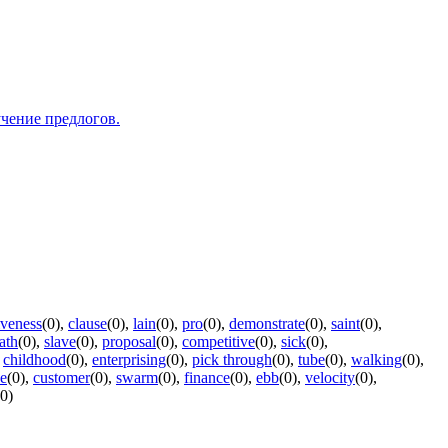
учение предлогов.
iveness
(0)
,
clause
(0)
,
lain
(0)
,
pro
(0)
,
demonstrate
(0)
,
saint
(0)
,
ath
(0)
,
slave
(0)
,
proposal
(0)
,
competitive
(0)
,
sick
(0)
,
,
childhood
(0)
,
enterprising
(0)
,
pick through
(0)
,
tube
(0)
,
walking
(0)
,
ce
(0)
,
customer
(0)
,
swarm
(0)
,
finance
(0)
,
ebb
(0)
,
velocity
(0)
,
(0)