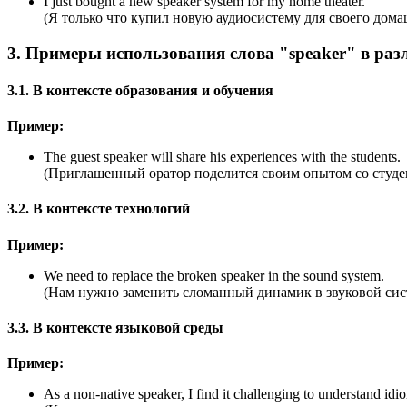
I just bought a new speaker system for my home theater.
(Я только что купил новую аудиосистему для своего дома
3. Примеры использования слова "speaker" в ра
3.1. В контексте образования и обучения
Пример:
The guest speaker will share his experiences with the students.
(Приглашенный оратор поделится своим опытом со студе
3.2. В контексте технологий
Пример:
We need to replace the broken speaker in the sound system.
(Нам нужно заменить сломанный динамик в звуковой сис
3.3. В контексте языковой среды
Пример:
As a non-native speaker, I find it challenging to understand idi