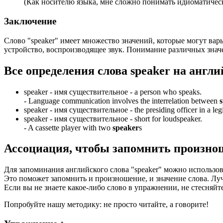
(Как носителю языка, мне сложно понимать идиоматичес
Заключение
Слово "speaker" имеет множество значений, которые могут варь
устройство, воспроизводящее звук. Понимание различных значе
Все определения слова
speaker
на англи
speaker -
имя существительное
- a person who speaks.
-
Language communication involves the interrelation between
speaker -
имя существительное
- the presiding officer in a le
speaker -
имя существительное
- short for loudspeaker.
-
A cassette player with two
speaker
s
Ассоциация
, чтобы запомнить произно
Для запоминания английского слова "speaker" можно использов
Это поможет запомнить и произношение, и значение слова. Л
Если вы не знаете какое-либо слово в упражнении, не стесняйт
Попробуйте нашу методику: не просто читайте, а говорите!