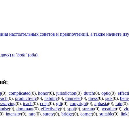
ения настоятельных советов и предпочтений, а также начнете из
 двух) и `
both
` (оба).
ий:
g
(0)
,
complicated
(0)
,
honor
(0)
,
jurisdiction
(0)
,
dutch
(0)
,
optic
(0)
,
effect
each
(0)
,
productivity
(0)
,
liability
(0)
,
diameter
(0)
,
dress
(0)
,
jack
(0)
,
bene
,
swaying
(0)
,
teach
(0)
,
crisp
(0)
,
gift
(0)
,
copyright
(0)
,
aphasia
(0)
,
rain
(0)
omise
(0)
,
dominant
(0)
,
effectively
(0)
,
spot
(0)
,
stream
(0)
,
weather
(0)
,
vi
0)
,
intensity
(0)
,
rare
(0)
,
surety
(0)
,
bridge
(0)
,
corner
(0)
,
suitable
(0)
,
link