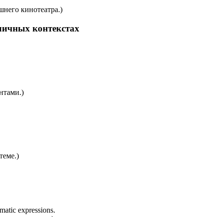
шнего кинотеатра.)
зличных контекстах
нтами.)
теме.)
omatic expressions.