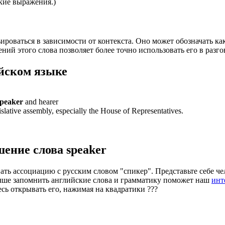
кие выражения.)
ироваться в зависимости от контекста. Оно может обозначать ка
ний этого слова позволяет более точно использовать его в разг
йском языке
speaker
and hearer
gislative assembly, especially the House of Representatives.
шение слова
speaker
ать ассоциацию с русским словом "спикер". Представьте себе че
учше запомнить английские слова и грамматику поможет наш
инт
есь открывать его, нажимая на квадратики
?
?
?