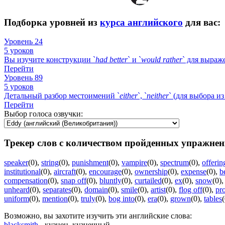
Подборка уровней из
курса английского
для вас:
Уровень 24
5 уроков
Вы изучите конструкции `
had
better
` и `
would
rather
` для выраж
Перейти
Уровень 89
5 уроков
Детальный разбор местоимений `
either
`, `
neither
` (для выбора из
Перейти
Выбор голоса озвучки:
Трекер слов с количеством пройденных упражнен
speaker
(0)
,
string
(0)
,
punishment
(0)
,
vampire
(0)
,
spectrum
(0)
,
offerin
institutional
(0)
,
aircraft
(0)
,
encourage
(0)
,
ownership
(0)
,
expense
(0)
,
b
compensation
(0)
,
snap off
(0)
,
bluntly
(0)
,
curtailed
(0)
,
ex
(0)
,
snow
(0)
unheard
(0)
,
separates
(0)
,
domain
(0)
,
smile
(0)
,
artist
(0)
,
flog off
(0)
,
pr
uniform
(0)
,
mention
(0)
,
truly
(0)
,
bog into
(0)
,
era
(0)
,
grown
(0)
,
tables
(
Возможно, вы захотите изучить эти английские слова:
blacksmith
- кузнец, кузнечный