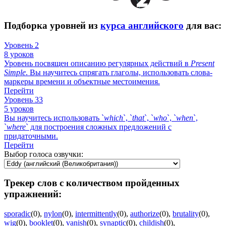
Подборка уровней из
курса английского
для вас:
Уровень 2
8 уроков
Уровень посвящен описанию регулярных действий в
Present
Simple
. Вы научитесь спрягать глаголы, использовать слова-
маркеры времени и объектные местоимения.
Перейти
Уровень 33
5 уроков
Вы научитесь использовать `
which
`, `
that
`, `
who
`, `
when
`,
`
where
` для построения сложных предложений с
придаточными.
Перейти
Выбор голоса озвучки:
Трекер слов с количеством пройденных
упражнений:
sporadic
(0)
,
nylon
(0)
,
intermittently
(0)
,
authorize
(0)
,
brutality
(0)
,
wig
(0)
,
booklet
(0)
,
vanish
(0)
,
synaptic
(0)
,
childish
(0)
,