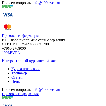
По всем вопросам:
info@100levels.ru
Правовая информация
ИП Скоро
пупов
Вяче
слав
Валер
ьевич
ОГР
НИП
32542
05000
91700
+7960
276
8000
100LEVELs
Интерактивный курс английского
Курс английского
Тренажер
Статьи
Цены
По всем вопросам:
info@100levels.ru
Правовая информация