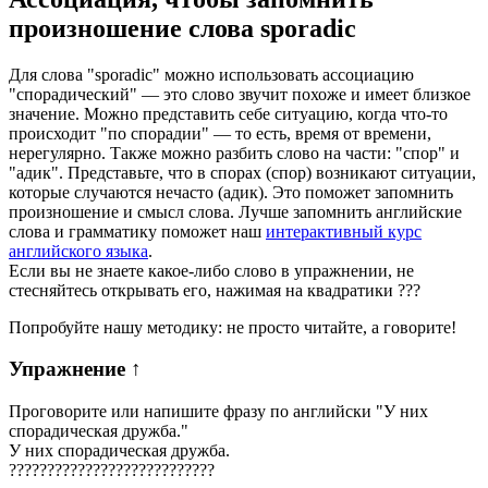
произношение слова
sporadic
Для слова "sporadic" можно использовать ассоциацию
"спорадический" — это слово звучит похоже и имеет близкое
значение. Можно представить себе ситуацию, когда что-то
происходит "по спорадии" — то есть, время от времени,
нерегулярно. Также можно разбить слово на части: "спор" и
"адик". Представьте, что в спорах (спор) возникают ситуации,
которые случаются нечасто (адик). Это поможет запомнить
произношение и смысл слова. Лучше запомнить английские
слова и грамматику поможет наш
интерактивный курс
английского языка
.
Если вы не знаете какое-либо слово в упражнении, не
стесняйтесь открывать его, нажимая на квадратики
?
?
?
Попробуйте нашу методику: не просто читайте, а говорите!
Упражнение
↑
Проговорите или напишите фразу по английски "
У них
спорадическая дружба.
"
У них спорадическая дружба.
?
?
?
?
?
?
?
?
?
?
?
?
?
?
?
?
?
?
?
?
?
?
?
?
?
?
?