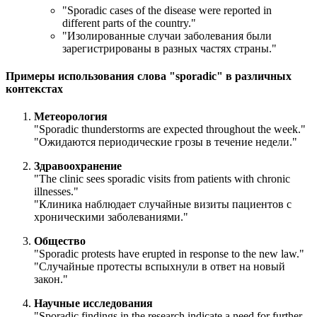
"
Sporadic cases of the disease were reported in
different parts of the country.
"
"Изолированные случаи заболевания были
зарегистрированы в разных частях страны."
Примеры использования слова "sporadic" в различных
контекстах
Метеорология
"
Sporadic thunderstorms are expected throughout the week.
"
"Ожидаются периодические грозы в течение недели."
Здравоохранение
"
The clinic sees sporadic visits from patients with chronic
illnesses.
"
"Клиника наблюдает случайные визиты пациентов с
хроническими заболеваниями."
Общество
"
Sporadic protests have erupted in response to the new law.
"
"Случайные протесты вспыхнули в ответ на новый
закон."
Научные исследования
"
Sporadic findings in the research indicate a need for further