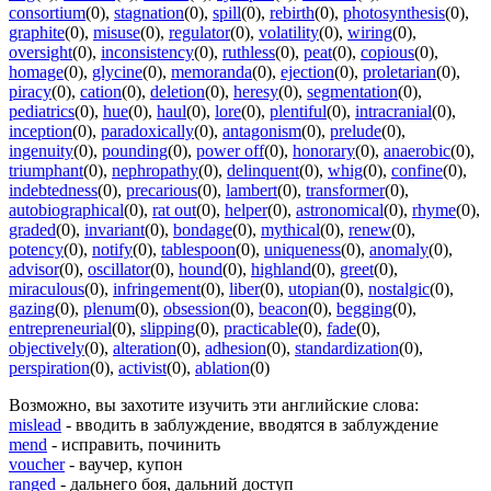
consortium
(0)
,
stagnation
(0)
,
spill
(0)
,
rebirth
(0)
,
photosynthesis
(0)
,
graphite
(0)
,
misuse
(0)
,
regulator
(0)
,
volatility
(0)
,
wiring
(0)
,
oversight
(0)
,
inconsistency
(0)
,
ruthless
(0)
,
peat
(0)
,
copious
(0)
,
homage
(0)
,
glycine
(0)
,
memoranda
(0)
,
ejection
(0)
,
proletarian
(0)
,
piracy
(0)
,
cation
(0)
,
deletion
(0)
,
heresy
(0)
,
segmentation
(0)
,
pediatrics
(0)
,
hue
(0)
,
haul
(0)
,
lore
(0)
,
plentiful
(0)
,
intracranial
(0)
,
inception
(0)
,
paradoxically
(0)
,
antagonism
(0)
,
prelude
(0)
,
ingenuity
(0)
,
pounding
(0)
,
power off
(0)
,
honorary
(0)
,
anaerobic
(0)
,
triumphant
(0)
,
nephropathy
(0)
,
delinquent
(0)
,
whig
(0)
,
confine
(0)
,
indebtedness
(0)
,
precarious
(0)
,
lambert
(0)
,
transformer
(0)
,
autobiographical
(0)
,
rat out
(0)
,
helper
(0)
,
astronomical
(0)
,
rhyme
(0)
,
graded
(0)
,
invariant
(0)
,
bondage
(0)
,
mythical
(0)
,
renew
(0)
,
potency
(0)
,
notify
(0)
,
tablespoon
(0)
,
uniqueness
(0)
,
anomaly
(0)
,
advisor
(0)
,
oscillator
(0)
,
hound
(0)
,
highland
(0)
,
greet
(0)
,
miraculous
(0)
,
infringement
(0)
,
liber
(0)
,
utopian
(0)
,
nostalgic
(0)
,
gazing
(0)
,
plenum
(0)
,
obsession
(0)
,
beacon
(0)
,
begging
(0)
,
entrepreneurial
(0)
,
slipping
(0)
,
practicable
(0)
,
fade
(0)
,
objectively
(0)
,
alteration
(0)
,
adhesion
(0)
,
standardization
(0)
,
perspiration
(0)
,
activist
(0)
,
ablation
(0)
Возможно, вы захотите изучить эти английские слова:
mislead
- вводить в заблуждение, вводятся в заблуждение
mend
- исправить, починить
voucher
- ваучер, купон
ranged
- дальнего боя, дальний доступ