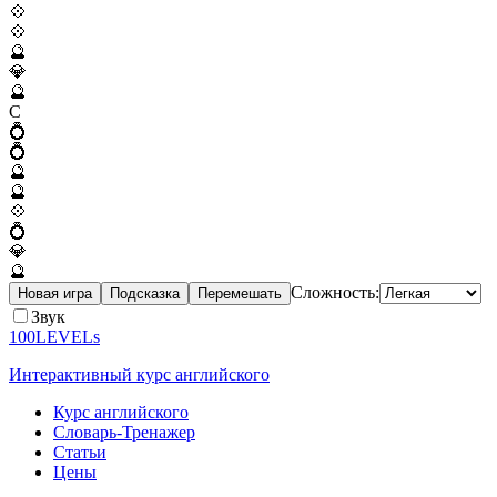
💠
💠
🔮
💎
🔮
C
💍
💍
🔮
🔮
💠
💍
💎
🔮
Сложность:
Новая игра
Подсказка
Перемешать
Звук
100LEVELs
Интерактивный курс английского
Курс английского
Словарь-Тренажер
Статьи
Цены