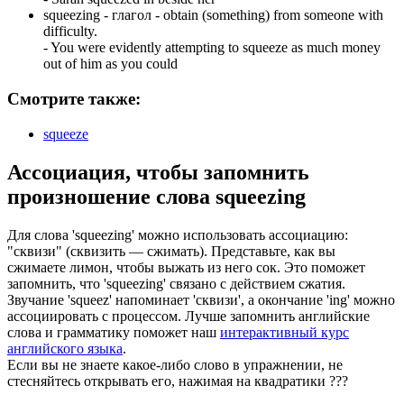
squeezing -
глагол
- obtain (something) from someone with
difficulty.
-
You were evidently attempting to squeeze as much money
out of him as you could
Смотрите также:
squeeze
Ассоциация
, чтобы запомнить
произношение слова
squeezing
Для слова 'squeezing' можно использовать ассоциацию:
"сквизи" (сквизить — сжимать). Представьте, как вы
сжимаете лимон, чтобы выжать из него сок. Это поможет
запомнить, что 'squeezing' связано с действием сжатия.
Звучание 'squeez' напоминает 'сквизи', а окончание 'ing' можно
ассоциировать с процессом. Лучше запомнить английские
слова и грамматику поможет наш
интерактивный курс
английского языка
.
Если вы не знаете какое-либо слово в упражнении, не
стесняйтесь открывать его, нажимая на квадратики
?
?
?