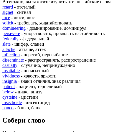
Возможно, вы захотите изучить эти английские слова:
retard
- отсталый
signet
- сигнал
luce
- люси, люс
solicit
- требовать, ходатайствовать
domineering
- доминирование, доминируя
persevere
- упорствовать, проявлять настойчивость
federally
- федеральный
slate
- шифер, сланец
attache
- атташе, аттек
inflection
- перегиб, перегибание
disseminate
- распространять, распространение
casually
- случайно, непринужденно
insatiable
- ненасытный
vividness
- яркость, яркости
insignia
- знаки отличия, знак различия
patient
- пациент, терпеливый
below
- ниже, внизу
cysteine
- цистеин
insecticide
- инсектицид
banco
- банко, банк
Собери слово