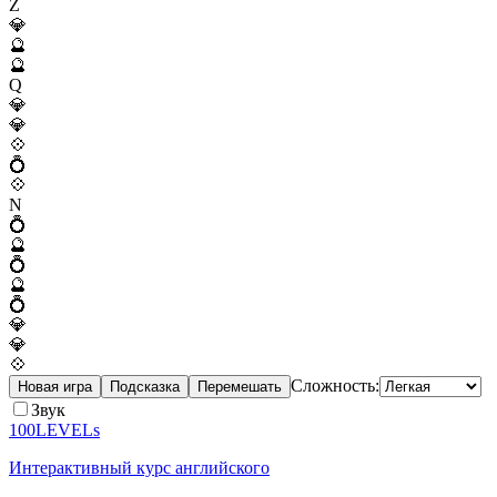
Z
💎
🔮
🔮
Q
💎
💎
💠
💍
💠
N
💍
🔮
💍
🔮
💍
💎
💎
💠
Сложность:
Новая игра
Подсказка
Перемешать
Звук
100LEVELs
Интерактивный курс английского