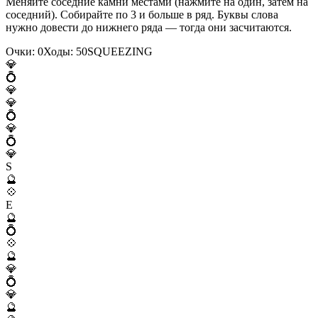
Меняйте соседние камни местами (нажмите на один, затем на
соседний). Собирайте по 3 и больше в ряд. Буквы слова
нужно довести до нижнего ряда — тогда они засчитаются.
Очки:
0
Ходы:
50
S
Q
U
E
E
Z
I
N
G
💎
💍
💎
💎
💍
💎
💍
💎
S
🔮
💠
E
🔮
💍
💠
🔮
💎
💍
💎
🔮