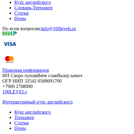
Курс английского
Словарь-Тренажер
Статьи
Цены
По всем вопросам:
info@100levels.ru
Правовая информация
ИП Скоро
пупов
Вяче
слав
Валер
ьевич
ОГР
НИП
32542
05000
91700
+7960
276
8000
100LEVELs
Интерактивный курс английского
Курс английского
Тренажер
Статьи
Цены