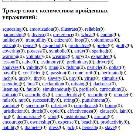
Трекер слов с количеством пройденных
упражнений:
squeezing
(0)
,
amortization
(0)
,
illustrate
(0)
,
reliable
(0)
,
partnership
(0)
,
diverse
(0)
,
preference
(0)
,
wheat
(0)
,
ending
(0)
,
unlikely
(0)
,
tranquillity
(0)
,
citizen
(0)
,
loop
(0)
,
voluminous
(0)
,
optical
(0)
,
repeat
(0)
,
argue out
(0)
,
productive
(0)
,
prefer
(0)
,
guilty
(0)
,
covering
(0)
,
possess
(0)
,
symbolic
(0)
,
array
(0)
,
sparked
(0)
,
warning
(0)
,
voluntary
(0)
,
wearing
(0)
,
jury
(0)
,
expanded
(0)
,
lesson
(0)
,
naive
(0)
,
testimony
(0)
,
preliminary
(0)
,
driver
(0)
,
analyses
(0)
,
validity
(0)
,
ritual
(0)
,
fishing
(0)
,
particle
(0)
,
dollar
(0)
,
payoff
(0)
,
coefficient
(0)
,
passion
(0)
,
come forth
(0)
,
perforated
(0)
,
inch
(0)
,
guy
(0)
,
thy
(0)
,
slavery
(0)
,
tiny
(0)
,
virus
(0)
,
stimulus
(0)
,
spending
(0)
,
bus
(0)
,
declaration
(0)
,
missing
(0)
,
darkness
(0)
,
listening
(0)
,
fault
(0)
,
simultaneously
(0)
,
profile
(0)
,
curriculum
(0)
,
animate
(0)
,
accordingly
(0)
,
considerably
(0)
,
recording
(0)
,
remote
(0)
,
mile
(0)
,
nut
(0)
,
successfully
(0)
,
string
(0)
,
punishment
(0)
,
vampire
(0)
,
spectrum
(0)
,
offering
(0)
,
complicated
(0)
,
honor
(0)
,
jurisdiction
(0)
,
dutch
(0)
,
optic
(0)
,
effectiveness
(0)
,
clause
(0)
,
lain
(0)
,
pro
(0)
,
demonstrate
(0)
,
saint
(0)
,
institutional
(0)
,
aircraft
(0)
,
encourage
(0)
,
ownership
(0)
,
expense
(0)
,
beach
(0)
,
productivity
(0)
,
liability
(0)
,
diameter
(0)
,
dress
(0)
,
jack
(0)
,
beneath
(0)
,
slave
(0)