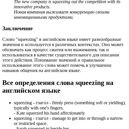
The new company is squeezing out the competition with its
innovative products.
Новая компания выжимает конкуренцию своими
инновационными продуктами.
Заключение
Слово "squeezing" в английском языке имеет разнообразные
значения и используется в различных контекстах. Оно может
обозначать как процесс сжатия или выжимания, так и
использоваться в качестве существительного для описания
этого действия. Понимание значений и правильное
использование этого слова может помочь в улучшении
навыков общения на английском языке.
Все определения слова
squeezing
на
английском языке
squeezing -
глагол
- firmly press (something soft or yielding),
typically with one's fingers.
-
Kate squeezed his hand affectionately
squeezing -
глагол
- manage to get into or through a narrow
or restricted space.
-
Sarah squeezed in beside her