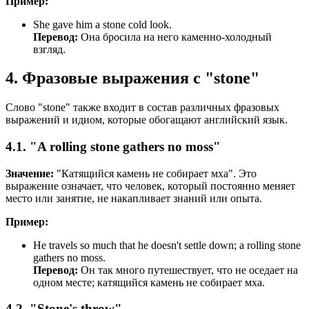
Пример:
She gave him a stone cold look.
Перевод:
Она бросила на него каменно-холодный
взгляд.
4. Фразовые выражения с "stone"
Слово "stone" также входит в состав различных фразовых
выражений и идиом, которые обогащают английский язык.
4.1. "A rolling stone gathers no moss"
Значение:
"Катящийся камень не собирает мха". Это
выражение означает, что человек, который постоянно меняет
место или занятие, не накапливает знаний или опыта.
Пример:
He travels so much that he doesn't settle down; a rolling stone
gathers no moss.
Перевод:
Он так много путешествует, что не оседает на
одном месте; катящийся камень не собирает мха.
4.2. "Stone's throw"