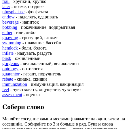
frail
- хрупкий, хрупко
later
- позже, позднее
phosphatase
- фосфатаза
endow
- наделять, одаривать
beverage
- напиток
bobbing
- покачивание, подпрыгивая
either
- или, либо
gnawing
- грызущий, гложет
swimming
- плавание, бассейн
hemlock
- боли, болота
inflate
- надувать, раздуть
brisk
- оживленный
gorgeous
- великолепный, великолепен
ontology
- онтология
guarantor
- гарант, поручитель
rebate
- скидка, скидки
immunization
- иммунизация, вакцинация
feel
- чувствовать, ощущение, чувствую
assessment
- оценка
Собери слово
Меняйте соседние камни местами (нажмите на один, затем на
соседний). Собирайте по 3 и больше в ряд. Буквы слова