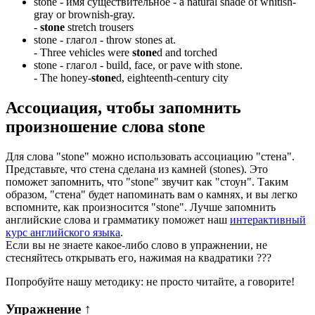
stone -
имя существительное
- a natural shade of whitish-
gray or brownish-gray.
-
stone
stretch trousers
stone -
глагол
- throw stones at.
-
Three vehicles were
stone
d and torched
stone -
глагол
- build, face, or pave with stone.
-
The honey-
stone
d, eighteenth-century city
Ассоциация
, чтобы запомнить
произношение слова
stone
Для слова "stone" можно использовать ассоциацию "стена".
Представьте, что стена сделана из камней (stones). Это
поможет запомнить, что "stone" звучит как "стоун". Таким
образом, "стена" будет напоминать вам о камнях, и вы легко
вспомните, как произносится "stone". Лучше запомнить
английские слова и грамматику поможет наш
интерактивный
курс английского языка
.
Если вы не знаете какое-либо слово в упражнении, не
стесняйтесь открывать его, нажимая на квадратики
?
?
?
Попробуйте нашу методику: не просто читайте, а говорите!
Упражнение
↑