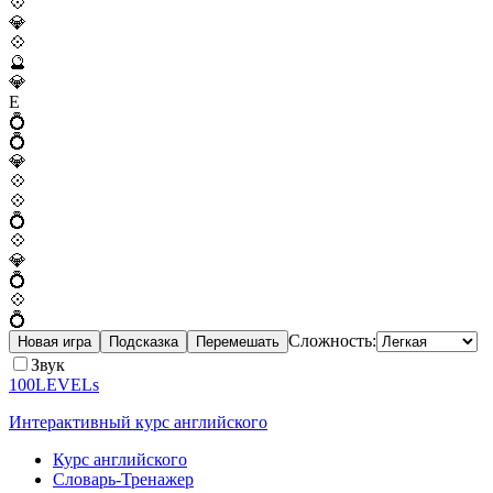
💠
💎
💠
🔮
💎
E
💍
💍
💎
💠
💠
💍
💠
💎
💍
💠
💍
Сложность:
Новая игра
Подсказка
Перемешать
Звук
100LEVELs
Интерактивный курс английского
Курс английского
Словарь-Тренажер