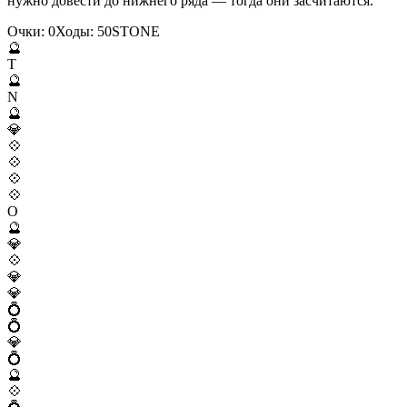
нужно довести до нижнего ряда — тогда они засчитаются.
Очки:
0
Ходы:
50
S
T
O
N
E
🔮
T
🔮
N
🔮
💎
💠
💠
💠
💠
O
🔮
💎
💠
💎
💎
💍
💍
💎
💍
🔮
💠