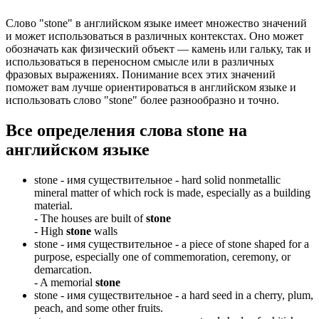
Слово "stone" в английском языке имеет множество значений
и может использоваться в различных контекстах. Оно может
обозначать как физический объект — камень или гальку, так и
использоваться в переносном смысле или в различных
фразовых выражениях. Понимание всех этих значений
поможет вам лучше ориентироваться в английском языке и
использовать слово "stone" более разнообразно и точно.
Все определения слова
stone
на
английском языке
stone -
имя существительное
- hard solid nonmetallic
mineral matter of which rock is made, especially as a building
material.
-
The houses are built of
stone
-
High
stone
walls
stone -
имя существительное
- a piece of stone shaped for a
purpose, especially one of commemoration, ceremony, or
demarcation.
-
A memorial
stone
stone -
имя существительное
- a hard seed in a cherry, plum,
peach, and some other fruits.