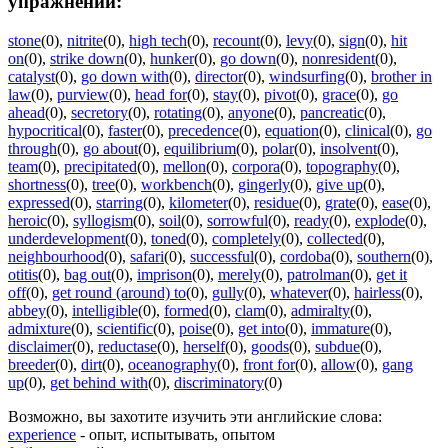
упражнений:
stone
(0)
,
nitrite
(0)
,
high tech
(0)
,
recount
(0)
,
levy
(0)
,
sign
(0)
,
hit
on
(0)
,
strike down
(0)
,
hunker
(0)
,
go down
(0)
,
nonresident
(0)
,
catalyst
(0)
,
go down with
(0)
,
director
(0)
,
windsurfing
(0)
,
brother in
law
(0)
,
purview
(0)
,
head for
(0)
,
stay
(0)
,
pivot
(0)
,
grace
(0)
,
go
ahead
(0)
,
secretory
(0)
,
rotating
(0)
,
anyone
(0)
,
pancreatic
(0)
,
hypocritical
(0)
,
faster
(0)
,
precedence
(0)
,
equation
(0)
,
clinical
(0)
,
go
through
(0)
,
go about
(0)
,
equilibrium
(0)
,
polar
(0)
,
insolvent
(0)
,
team
(0)
,
precipitated
(0)
,
mellon
(0)
,
corpora
(0)
,
topography
(0)
,
shortness
(0)
,
tree
(0)
,
workbench
(0)
,
gingerly
(0)
,
give up
(0)
,
expressed
(0)
,
starring
(0)
,
kilometer
(0)
,
residue
(0)
,
grate
(0)
,
ease
(0)
,
heroic
(0)
,
syllogism
(0)
,
soil
(0)
,
sorrowful
(0)
,
ready
(0)
,
explode
(0)
,
underdevelopment
(0)
,
toned
(0)
,
completely
(0)
,
collected
(0)
,
neighbourhood
(0)
,
safari
(0)
,
successful
(0)
,
cordoba
(0)
,
southern
(0)
,
otitis
(0)
,
bag out
(0)
,
imprison
(0)
,
merely
(0)
,
patrolman
(0)
,
get it
off
(0)
,
get round (around) to
(0)
,
gully
(0)
,
whatever
(0)
,
hairless
(0)
,
abbey
(0)
,
intelligible
(0)
,
formed
(0)
,
clam
(0)
,
admiralty
(0)
,
admixture
(0)
,
scientific
(0)
,
poise
(0)
,
get into
(0)
,
immature
(0)
,
disclaimer
(0)
,
reductase
(0)
,
herself
(0)
,
goods
(0)
,
subdue
(0)
,
breeder
(0)
,
dirt
(0)
,
oceanography
(0)
,
front for
(0)
,
allow
(0)
,
gang
up
(0)
,
get behind with
(0)
,
discriminatory
(0)
Возможно, вы захотите изучить эти английские слова:
experience
- опыт, испытывать, опытом