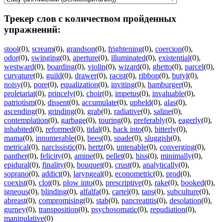
Трекер слов с количеством пройденных
упражнений:
stool
(0)
,
scream
(0)
,
grandson
(0)
,
frightening
(0)
,
coercion
(0)
,
odor
(0)
,
swinging
(0)
,
aperture
(0)
,
illuminated
(0)
,
existential
(0)
,
westward
(0)
,
boarding
(0)
,
violin
(0)
,
wizard
(0)
,
ghetto
(0)
,
parcel
(0)
,
curvature
(0)
,
guild
(0)
,
drawer
(0)
,
racist
(0)
,
ribbon
(0)
,
butyl
(0)
,
noisy
(0)
,
pore
(0)
,
equalization
(0)
,
inviting
(0)
,
hamburger
(0)
,
proletariat
(0)
,
princely
(0)
,
choir
(0)
,
impetus
(0)
,
invaluable
(0)
,
patriotism
(0)
,
dissent
(0)
,
accumulate
(0)
,
upheld
(0)
,
alas
(0)
,
ascending
(0)
,
grinding
(0)
,
grab
(0)
,
radiative
(0)
,
saline
(0)
,
contemplation
(0)
,
garbage
(0)
,
touring
(0)
,
preferably
(0)
,
eagerly
(0)
,
inhabited
(0)
,
reformed
(0)
,
tidal
(0)
,
hack into
(0)
,
bitterly
(0)
,
mama
(0)
,
innumerable
(0)
,
bees
(0)
,
spade
(0)
,
sluggish
(0)
,
metrical
(0)
,
narcissistic
(0)
,
hertz
(0)
,
untenable
(0)
,
converging
(0)
,
panther
(0)
,
felicity
(0)
,
amine
(0)
,
pellet
(0)
,
hiss
(0)
,
minimally
(0)
,
epidural
(0)
,
finality
(0)
,
bouquet
(0)
,
crust
(0)
,
analytically
(0)
,
soprano
(0)
,
addict
(0)
,
laryngeal
(0)
,
econometric
(0)
,
prod
(0)
,
coexist
(0)
,
clot
(0)
,
plow into
(0)
,
prescriptive
(0)
,
rake
(0)
,
booked
(0)
,
igneous
(0)
,
blinding
(0)
,
alfalfa
(0)
,
cartel
(0)
,
taps
(0)
,
subculture
(0)
,
abreast
(0)
,
compromising
(0)
,
stab
(0)
,
pancreatitis
(0)
,
desolation
(0)
,
gurney
(0)
,
transposition
(0)
,
psychosomatic
(0)
,
repudiation
(0)
,
manipulative
(0)