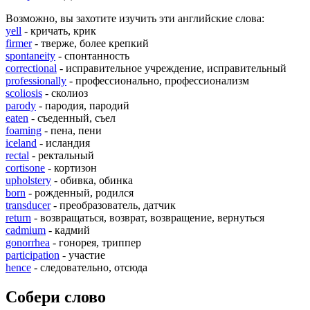
Возможно, вы захотите изучить эти английские слова:
yell
- кричать, крик
firmer
- тверже, более крепкий
spontaneity
- спонтанность
correctional
- исправительное учреждение, исправительный
professionally
- профессионально, профессионализм
scoliosis
- сколиоз
parody
- пародия, пародий
eaten
- съеденный, съел
foaming
- пена, пени
iceland
- исландия
rectal
- ректальный
cortisone
- кортизон
upholstery
- обивка, обинка
born
- рожденный, родился
transducer
- преобразователь, датчик
return
- возвращаться, возврат, возвращение, вернуться
cadmium
- кадмий
gonorrhea
- гонорея, триппер
participation
- участие
hence
- следовательно, отсюда
Собери слово