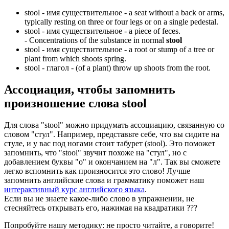
stool -
имя существительное
- a seat without a back or arms,
typically resting on three or four legs or on a single pedestal.
stool -
имя существительное
- a piece of feces.
-
Concentrations of the substance in normal
stool
stool -
имя существительное
- a root or stump of a tree or
plant from which shoots spring.
stool -
глагол
- (of a plant) throw up shoots from the root.
Ассоциация
, чтобы запомнить
произношение слова
stool
Для слова "stool" можно придумать ассоциацию, связанную со
словом "стул". Например, представьте себе, что вы сидите на
стуле, и у вас под ногами стоит табурет (stool). Это поможет
запомнить, что "stool" звучит похоже на "стул", но с
добавлением буквы "o" и окончанием на "л". Так вы сможете
легко вспомнить как произносится это слово! Лучше
запомнить английские слова и грамматику поможет наш
интерактивный курс английского языка
.
Если вы не знаете какое-либо слово в упражнении, не
стесняйтесь открывать его, нажимая на квадратики
?
?
?
Попробуйте нашу методику: не просто читайте, а говорите!