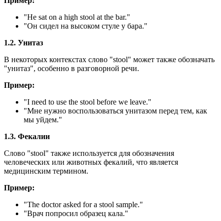
Пример:
"
He sat on a high stool at the bar.
"
"Он сидел на высоком стуле у бара."
1.2. Унитаз
В некоторых контекстах слово "stool" может также обозначать
"унитаз", особенно в разговорной речи.
Пример:
"
I need to use the stool before we leave.
"
"Мне нужно воспользоваться унитазом перед тем, как
мы уйдем."
1.3. Фекалии
Слово "stool" также используется для обозначения
человеческих или животных фекалий, что является
медицинским термином.
Пример:
"
The doctor asked for a stool sample.
"
"Врач попросил образец кала."