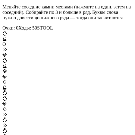
Меняйте соседние камни местами (нажмите на один, затем на
соседний). Собирайте по 3 и больше в ряд. Буквы слова
нужно довести до нижнего ряда — тогда они засчитаются.
Очки:
0
Ходы:
50
S
T
O
O
L
💍
🔮
O
💠
💎
💍
🔮
💎
💎
💠
🔮
💍
💍
💎
💠
💠
💍
💠
💍