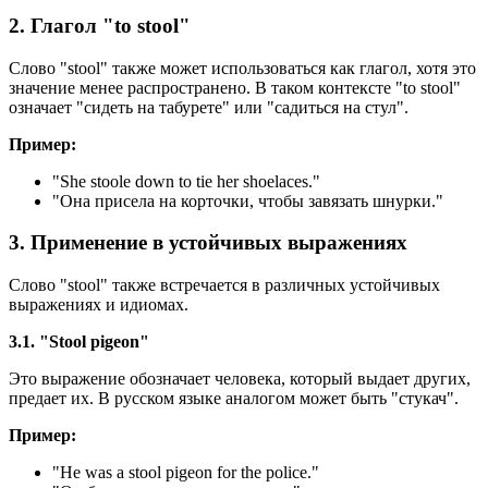
2. Глагол "to stool"
Слово "stool" также может использоваться как глагол, хотя это
значение менее распространено. В таком контексте "to stool"
означает "сидеть на табурете" или "садиться на стул".
Пример:
"
She stoole down to tie her shoelaces.
"
"Она присела на корточки, чтобы завязать шнурки."
3. Применение в устойчивых выражениях
Слово "stool" также встречается в различных устойчивых
выражениях и идиомах.
3.1. "Stool pigeon"
Это выражение обозначает человека, который выдает других,
предает их. В русском языке аналогом может быть "стукач".
Пример:
"
He was a stool pigeon for the police.
"