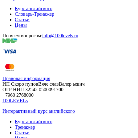
Курс английского
Словарь-Тренажер
Статьи
Цены
По всем вопросам:
info@100levels.ru
Правовая информация
ИП Скоро
пупов
Вяче
слав
Валер
ьевич
ОГР
НИП
32542
05000
91700
+7960
276
8000
100LEVELs
Интерактивный курс английского
Курс английского
Тренажер
Статьи