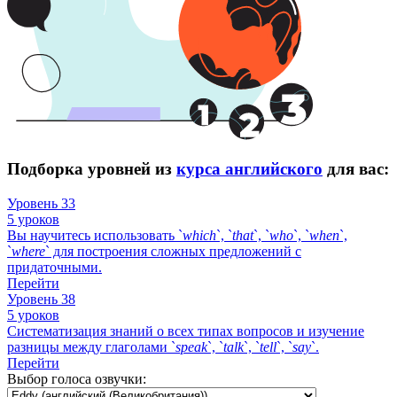
Подборка уровней из
курса английского
для вас:
Уровень 33
5 уроков
Вы научитесь использовать `
which
`, `
that
`, `
who
`, `
when
`,
`
where
` для построения сложных предложений с
придаточными.
Перейти
Уровень 38
5 уроков
Систематизация знаний о всех типах вопросов и изучение
разницы между глаголами `
speak
`, `
talk
`, `
tell
`, `
say
`.
Перейти
Выбор голоса озвучки: