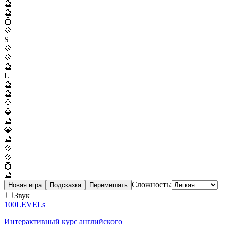
🔮
🔮
💍
💠
S
💠
💠
🔮
L
🔮
🔮
💎
💎
🔮
💎
🔮
💠
💠
💍
🔮
Сложность:
Новая игра
Подсказка
Перемешать
Звук
100LEVELs
Интерактивный курс английского