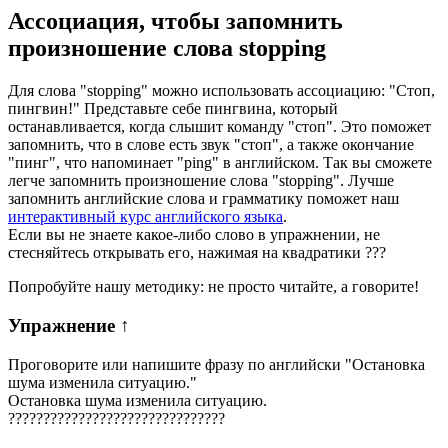
Ассоциация
, чтобы запомнить
произношение слова
stopping
Для слова "stopping" можно использовать ассоциацию: "Стоп,
пингвин!" Представьте себе пингвина, который
останавливается, когда слышит команду "стоп". Это поможет
запомнить, что в слове есть звук "стоп", а также окончание
"пинг", что напоминает "ping" в английском. Так вы сможете
легче запомнить произношение слова "stopping". Лучше
запомнить английские слова и грамматику поможет наш
интерактивный курс английского языка
.
Если вы не знаете какое-либо слово в упражнении, не
стесняйтесь открывать его, нажимая на квадратики
?
?
?
Попробуйте нашу методику: не просто читайте, а говорите!
Упражнение
↑
Проговорите или напишите фразу по английски "
Остановка
шума изменила ситуацию.
"
Остановка шума изменила ситуацию.
?
?
?
?
?
?
?
?
?
?
?
?
?
?
?
?
?
?
?
?
?
?
?
?
?
?
?
?
?
?
?