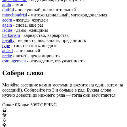
amin
- амин
dutiful
- послушный, исполнительный
mitochondrial
- митохондриальный, митохондриальная
acorn
- желудь, желудей
again
- снова, еще раз
ladies
- дамы, женщины
barbarism
- варварство, варварства
loyalty
- верность, лояльность, преданность
type
- тип, печатать, введите
apical
- апикальный
recite
- читать, декламировать
estrangement
- отчуждение, отчужденность
Собери слово
Меняйте соседние камни местами (нажмите на один, затем на
соседний). Собирайте по 3 и больше в ряд. Буквы слова
нужно довести до нижнего ряда — тогда они засчитаются.
Очки:
0
Ходы:
50
S
T
O
P
P
I
N
G
🔮
💎
💠
💎