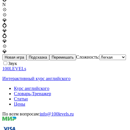
N
💠
💠
💎
💍
💎
💍
💎
💠
💎
Сложность:
Новая игра
Подсказка
Перемешать
Звук
100LEVELs
Интерактивный курс английского
Курс английского
Словарь-Тренажер
Статьи
Цены
По всем вопросам:
info@100levels.ru