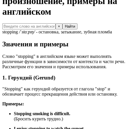
произношение, примеры на
английском
×
Найти
stopping
/ˈstɑːpɪŋ/
- остановка, затыкание, зубная пломба
Значения и примеры
Слово "stopping" в английском языке может выполнять
различные функции в зависимости от контекста и части речи.
Рассмотрим его значения и примеры использования.
1. Герундий (Gerund)
"Stopping" как герундий образуется от глагола "stop" и
обозначает процесс прекращения действия или остановку.
Примеры:
Stopping smoking is difficult.
(Бросить курить трудно.)
I enjoy stopping to watch the sunset.