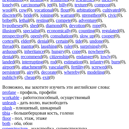
lonely
(0)
,
carcinoma
(0)
,
jet
(0)
,
billy
(0)
,
texture
(0)
,
compost
(0)
,
wool
(0)
,
cow
(0)
,
vocational
(0)
,
flour
(0)
,
arbitration
(0)
,
cultivated
(0)
,
discrete
(0)
,
bride
(0)
,
joining
(0)
,
warrant
(0)
,
strengthen
(0)
,
civic
(0)
,
bribe
(0)
,
lethal
(0)
,
resting
(0)
,
compete
(0)
,
adventure
(0)
,
hypotheses
(0)
,
shed
(0)
,
diamond
(0)
,
devotion
(0)
,
rope
(0)
,
illusion
(0)
,
specialist
(0)
,
economically
(0)
,
counting
(0)
,
regulated
(0)
,
prospective
(0)
,
openly
(0)
,
consultation
(0)
,
slow up
(0)
,
cooper
(0)
,
cortex
(0)
,
elder
(0)
,
denial
(0)
,
certain
(0)
,
tide
(0)
,
undone
(0)
,
thread
(0)
,
mantra
(0)
,
laughing
(0)
,
ruler
(0)
,
surprisingly
(0)
,
arduous
(0)
,
inheritance
(0)
,
hungry
(0)
,
cope
(0)
,
nowhere
(0)
,
dental
(0)
,
recommend
(0)
,
citizenship
(0)
,
endanger
(0)
,
lowly
(0)
,
landed
(0)
,
interrupting
(0)
,
rod
(0)
,
estimation
(0)
,
infantry
(0)
,
burn
(0)
,
airport
(0)
,
attachment
(0)
,
vascular
(0)
,
fertility
(0)
,
screwed
(0)
,
persistent
(0)
,
airy
(0)
,
decorate
(0)
,
whereby
(0)
,
modeling
(0)
,
publicly
(0)
,
cheap
(0)
,
exit
(0)
Возможно, вы захотите изучить эти английские слова:
profane
- профиль, профейн
workable
- работоспособный, осуществимый
unleash
- дать волю, высвободить
plush
- плюшевый, шикарный
tibia
- большеберцовая кость, голени
floor
- пол, этаж, этаже
both
- оба, обои
superstructure
- надстройка, суперструктура