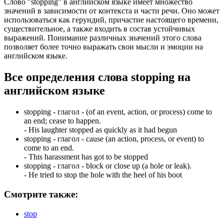
Слово "stopping" в английском языке имеет множество
значений в зависимости от контекста и части речи. Оно может
использоваться как герундий, причастие настоящего времени,
существительное, а также входить в состав устойчивых
выражений. Понимание различных значений этого слова
позволяет более точно выражать свои мысли и эмоции на
английском языке.
Все определения слова
stopping
на
английском языке
stopping -
глагол
- (of an event, action, or process) come to
an end; cease to happen.
-
His laughter stopped as quickly as it had begun
stopping -
глагол
- cause (an action, process, or event) to
come to an end.
-
This harassment has got to be stopped
stopping -
глагол
- block or close up (a hole or leak).
-
He tried to stop the hole with the heel of his boot
Смотрите также:
stop