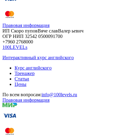
Правовая информация
ИП Скоро
пупов
Вяче
слав
Валер
ьевич
ОГР
НИП
32542
05000
91700
+7960
276
8000
100LEVELs
Интерактивный курс английского
Курс английского
Тренажер
Статьи
Цены
По всем вопросам:
info@100levels.ru
Правовая информация