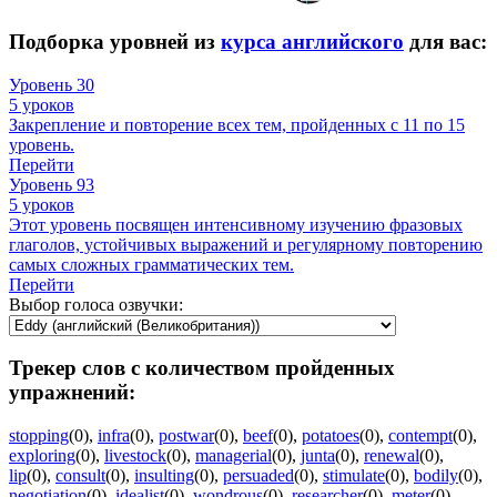
Подборка уровней из
курса английского
для вас:
Уровень 30
5 уроков
Закрепление и повторение всех тем, пройденных с 11 по 15
уровень.
Перейти
Уровень 93
5 уроков
Этот уровень посвящен интенсивному изучению фразовых
глаголов, устойчивых выражений и регулярному повторению
самых сложных грамматических тем.
Перейти
Выбор голоса озвучки:
Трекер слов с количеством пройденных
упражнений:
stopping
(0)
,
infra
(0)
,
postwar
(0)
,
beef
(0)
,
potatoes
(0)
,
contempt
(0)
,
exploring
(0)
,
livestock
(0)
,
managerial
(0)
,
junta
(0)
,
renewal
(0)
,
lip
(0)
,
consult
(0)
,
insulting
(0)
,
persuaded
(0)
,
stimulate
(0)
,
bodily
(0)
,
negotiation
(0)
,
idealist
(0)
,
wondrous
(0)
,
researcher
(0)
,
meter
(0)
,