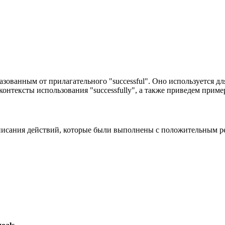
бразованным от прилагательного "successful". Оно используется
контексты использования "successfully", а также приведем приме
описания действий, которые были выполнены с положительным рез