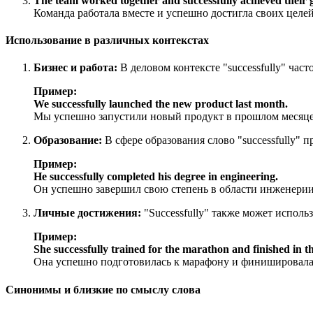
The team worked together and successfully achieved their g
Команда работала вместе и успешно достигла своих целей
Использование в различных контекстах
Бизнес и работа:
В деловом контексте "successfully" час
Пример:
We successfully launched the new product last month.
Мы успешно запустили новый продукт в прошлом месяце
Образование:
В сфере образования слово "successfully" п
Пример:
He successfully completed his degree in engineering.
Он успешно завершил свою степень в области инженерии
Личные достижения:
"Successfully" также может исполь
Пример:
She successfully trained for the marathon and finished in th
Она успешно подготовилась к марафону и финишировала 
Синонимы и близкие по смыслу слова