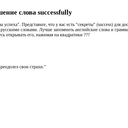
шение слова
successfully
успеха". Представьте, что у вас есть "секреты" (success) для до
с русскими словами. Лучше запомнить английские слова и грам
есь открывать его, нажимая на квадратики
?
?
?
реодолел свои страхи.
"