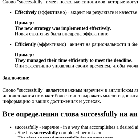
Слово "successfully" имеет несколько синонимов, которые могу
Effectively
(эффективно) - акцент на результате и качеств
Пример:
The new strategy was implemented effectively.
Новая стратегия была внедрена эффективно.
Efficiently
(эффективно) - акцент на рациональности и бы
Пример:
They managed their time efficiently to meet the deadline.
Они эффективно управляли своим временем, чтобы уложи
Заключение
Слово "successfully" является важным наречием в английском 
использования поможет более точно выражать мысли и достигат
информацию о ваших достижениях и успехах.
Все определения слова
successfully
на ан
successfully -
наречие
- in a way that accomplishes a desired ai
-
She has
successfully
completed her mission