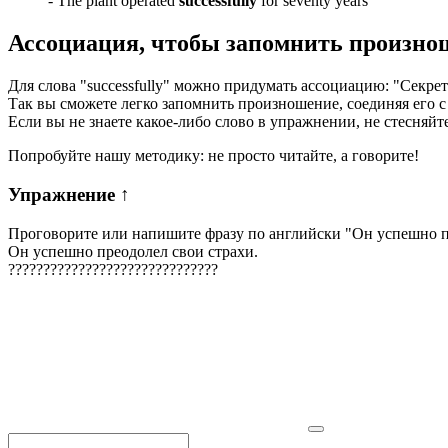
-
The plant operated
successfully
for seventy years
Ассоциация
, чтобы запомнить произно
Для слова "successfully" можно придумать ассоциацию: "Секреты 
Так вы сможете легко запомнить произношение, соединяя его 
Если вы не знаете какое-либо слово в упражнении, не стесняйт
Попробуйте нашу методику: не просто читайте, а говорите!
Упражнение
↑
Проговорите или напишите фразу по английски "
Он успешно п
Он успешно преодолел свои страхи.
?
?
?
?
?
?
?
?
?
?
?
?
?
?
?
?
?
?
?
?
?
?
?
?
?
?
?
?
?
?