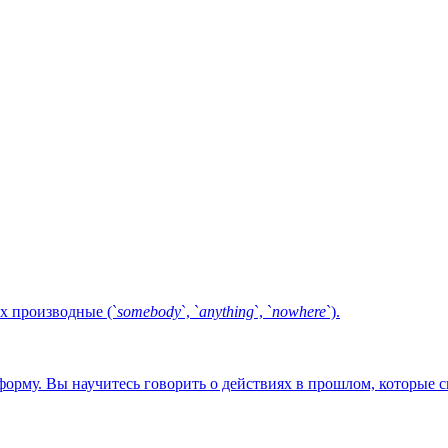
их производные (`
somebody
`, `
anything
`, `
nowhere
`).
орму. Вы научитесь говорить о действиях в прошлом, которые с