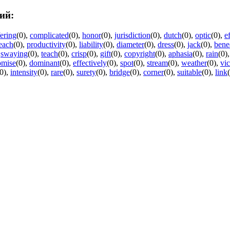
ий:
fering
(0)
,
complicated
(0)
,
honor
(0)
,
jurisdiction
(0)
,
dutch
(0)
,
optic
(0)
,
e
each
(0)
,
productivity
(0)
,
liability
(0)
,
diameter
(0)
,
dress
(0)
,
jack
(0)
,
bene
,
swaying
(0)
,
teach
(0)
,
crisp
(0)
,
gift
(0)
,
copyright
(0)
,
aphasia
(0)
,
rain
(0)
omise
(0)
,
dominant
(0)
,
effectively
(0)
,
spot
(0)
,
stream
(0)
,
weather
(0)
,
vi
0)
,
intensity
(0)
,
rare
(0)
,
surety
(0)
,
bridge
(0)
,
corner
(0)
,
suitable
(0)
,
link