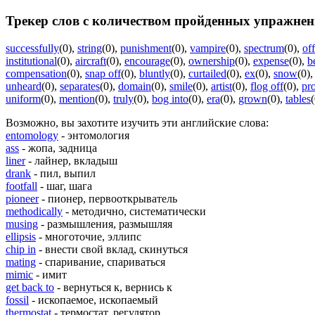
Трекер слов с количеством пройденных упражнен
successfully
(0)
,
string
(0)
,
punishment
(0)
,
vampire
(0)
,
spectrum
(0)
,
of
institutional
(0)
,
aircraft
(0)
,
encourage
(0)
,
ownership
(0)
,
expense
(0)
,
b
compensation
(0)
,
snap off
(0)
,
bluntly
(0)
,
curtailed
(0)
,
ex
(0)
,
snow
(0)
unheard
(0)
,
separates
(0)
,
domain
(0)
,
smile
(0)
,
artist
(0)
,
flog off
(0)
,
pr
uniform
(0)
,
mention
(0)
,
truly
(0)
,
bog into
(0)
,
era
(0)
,
grown
(0)
,
tables
(
Возможно, вы захотите изучить эти английские слова:
entomology
- энтомология
ass
- жопа, задница
liner
- лайнер, вкладыш
drank
- пил, выпил
footfall
- шаг, шага
pioneer
- пионер, первооткрыватель
methodically
- методично, систематически
musing
- размышления, размышляя
ellipsis
- многоточие, эллипс
chip in
- внести свой вклад, скинуться
mating
- спаривание, спариваться
mimic
- имит
get back to
- вернуться к, вернись к
fossil
- ископаемое, ископаемый
thermostat
- термостат, регулятор