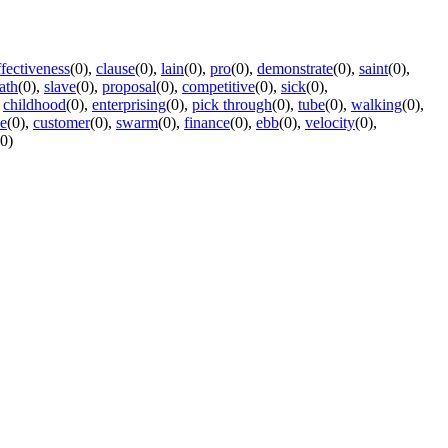
ffectiveness
(0)
,
clause
(0)
,
lain
(0)
,
pro
(0)
,
demonstrate
(0)
,
saint
(0)
,
ath
(0)
,
slave
(0)
,
proposal
(0)
,
competitive
(0)
,
sick
(0)
,
,
childhood
(0)
,
enterprising
(0)
,
pick through
(0)
,
tube
(0)
,
walking
(0)
,
ce
(0)
,
customer
(0)
,
swarm
(0)
,
finance
(0)
,
ebb
(0)
,
velocity
(0)
,
(0)