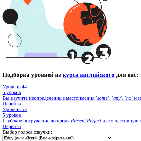
Подборка уровней из
курса английского
для вас:
Уровень 44
5 уроков
Вы изучите неопределенные местоимения `
some
`, `
any
`, `
no
` и 
Перейти
Уровень 53
5 уроков
Глубокое погружение во время
Present
Perfect
и его пассивную ф
Перейти
Выбор голоса озвучки: