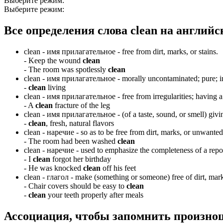
Выберите режим:
Выберите режим:
Все определения слова
clean
на английс
clean -
имя прилагательное
- free from dirt, marks, or stains.
-
Keep the wound
clean
-
The room was spotlessly
clean
clean -
имя прилагательное
- morally uncontaminated; pure; i
-
clean
living
clean -
имя прилагательное
- free from irregularities; having 
-
A
clean
fracture of the leg
clean -
имя прилагательное
- (of a taste, sound, or smell) givi
-
clean
, fresh, natural flavors
clean -
наречие
- so as to be free from dirt, marks, or unwanted
-
The room had been washed
clean
clean -
наречие
- used to emphasize the completeness of a repor
-
I
clean
forgot her birthday
-
He was knocked
clean
off his feet
clean -
глагол
- make (something or someone) free of dirt, mark
-
Chair covers should be easy to
clean
-
clean
your teeth properly after meals
Ассоциация
, чтобы запомнить произно