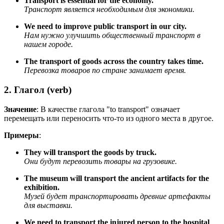
Transport is essential for the economy.
Транспорт является необходимым для экономики.
We need to improve public transport in our city.
Нам нужно улучшить общественный транспорт в
нашем городе.
The transport of goods across the country takes time.
Перевозка товаров по стране занимает время.
2. Глагол (verb)
Значение
: В качестве глагола "to transport" означает
перемещать или переносить что-то из одного места в другое.
Примеры
:
They will transport the goods by truck.
Они будут перевозить товары на грузовике.
The museum will transport the ancient artifacts for the
exhibition.
Музей будет транспортировать древние артефакты
для выставки.
We need to transport the injured person to the hospital