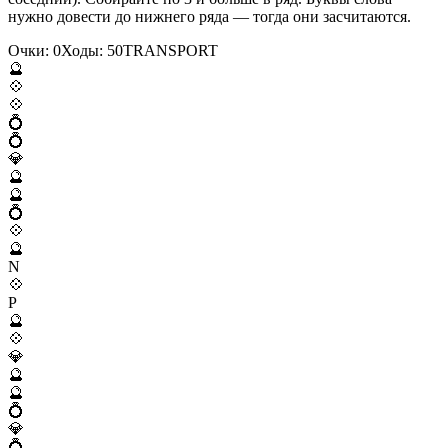
нужно довести до нижнего ряда — тогда они засчитаются.
Очки:
0
Ходы:
50
T
R
A
N
S
P
O
R
T
🔮
💠
💠
💍
💍
💎
🔮
🔮
💍
💠
🔮
N
💠
P
🔮
💠
💎
🔮
🔮
💍
💎
💍