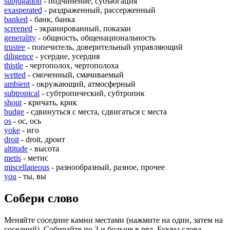
subjugation
- подчинение, субъюгация
exasperated
- раздраженный, рассерженный
banked
- банк, банка
screened
- экранированный, показан
generality
- общность, общенациональность
trustee
- попечитель, доверительный управляющий
diligence
- усердие, усердия
thistle
- чертополох, чертополоха
wetted
- смоченный, смачиваемый
ambient
- окружающий, атмосферный
subtropical
- субтропический, субтропик
shout
- кричать, крик
budge
- сдвинуться с места, сдвигаться с места
os
- ос, ось
yoke
- иго
droit
- droit, дроит
altitude
- высота
metis
- метис
miscellaneous
- разнообразный, разное, прочее
you
- ты, вы
Собери слово
Меняйте соседние камни местами (нажмите на один, затем на
соседний). Собирайте по 3 и больше в ряд. Буквы слова