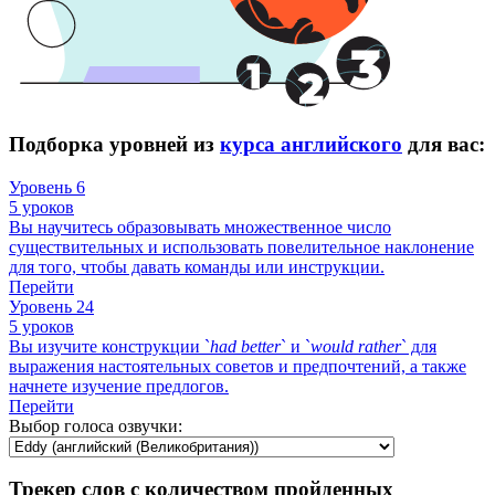
Подборка уровней из
курса английского
для вас:
Уровень 6
5 уроков
Вы научитесь образовывать множественное число
существительных и использовать повелительное наклонение
для того, чтобы давать команды или инструкции.
Перейти
Уровень 24
5 уроков
Вы изучите конструкции `
had
better
` и `
would
rather
` для
выражения настоятельных советов и предпочтений, а также
начнете изучение предлогов.
Перейти
Выбор голоса озвучки:
Трекер слов с количеством пройденных