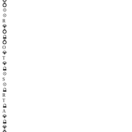
💍
💠
💠
R
💎
💍
🔮
💍
O
💎
T
💎
🔮
💠
S
💠
🔮
R
T
🔮
A
💎
🔮
💎