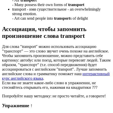
-
Air
transport
-
Many possess their own forms of
transport
transport -
имя существительное
- an overwhelmingly
strong emotion.
-
Art can send people into
transport
s of delight
Ассоциация
, чтобы запомнить
произношение слова
transport
Для слова "transport" можно использовать ассоциацию
"транспорт" — это слово звучит очень похоже на английское.
Чтобы запомнить произношение, можно представить себе
картинку: автобус или поезд, которые перевозят людей. Таким
образом, "транспорт" (т.е. способ передвижения) будет
ассоциироваться с английским "transport". Лучше запомнить
английские слова и грамматику поможет наш
интерактивный
курс английского языка
.
Если вы не знаете какое-либо слово в упражнении, не
стесняйтесь открывать его, нажимая на квадратики
?
?
?
Попробуйте нашу методику: не просто читайте, а говорите!
Упражнение
↑