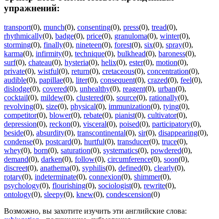
упражнений:
transport
(0)
,
munch
(0)
,
consenting
(0)
,
press
(0)
,
tread
(0)
,
rhythmically
(0)
,
badge
(0)
,
price
(0)
,
granuloma
(0)
,
winter
(0)
,
storming
(0)
,
finally
(0)
,
nineteen
(0)
,
forest
(0)
,
six
(0)
,
spray
(0)
,
karma
(0)
,
infirmity
(0)
,
technique
(0)
,
bulkhead
(0)
,
baroness
(0)
,
surf
(0)
,
chateau
(0)
,
hysteria
(0)
,
helix
(0)
,
ester
(0)
,
motion
(0)
,
private
(0)
,
wistful
(0)
,
return
(0)
,
cretaceous
(0)
,
concentration
(0)
,
audible
(0)
,
papillae
(0)
,
liter
(0)
,
consequent
(0)
,
crazed
(0)
,
feel
(0)
,
dislodge
(0)
,
covered
(0)
,
unhealthy
(0)
,
reagent
(0)
,
urban
(0)
,
cocktail
(0)
,
mildew
(0)
,
clustered
(0)
,
source
(0)
,
rationally
(0)
,
revolving
(0)
,
size
(0)
,
physical
(0)
,
immunization
(0)
,
tying
(0)
,
competitor
(0)
,
blower
(0)
,
rebate
(0)
,
pianist
(0)
,
cultivator
(0)
,
depression
(0)
,
reckon
(0)
,
visceral
(0)
,
poised
(0)
,
participatory
(0)
,
beside
(0)
,
absurdity
(0)
,
transcontinental
(0)
,
sir
(0)
,
disappearing
(0)
,
condense
(0)
,
postcard
(0)
,
hurtful
(0)
,
transducer
(0)
,
truce
(0)
,
whey
(0)
,
born
(0)
,
saturation
(0)
,
systematics
(0)
,
powdered
(0)
,
demand
(0)
,
darken
(0)
,
follow
(0)
,
circumference
(0)
,
soon
(0)
,
discreet
(0)
,
anathema
(0)
,
syphilis
(0)
,
defined
(0)
,
clearly
(0)
,
rotary
(0)
,
indeterminate
(0)
,
connexion
(0)
,
shimmer
(0)
,
psychology
(0)
,
flourishing
(0)
,
sociologist
(0)
,
rewrite
(0)
,
ontology
(0)
,
sleepy
(0)
,
knew
(0)
,
condescension
(0)
Возможно, вы захотите изучить эти английские слова: