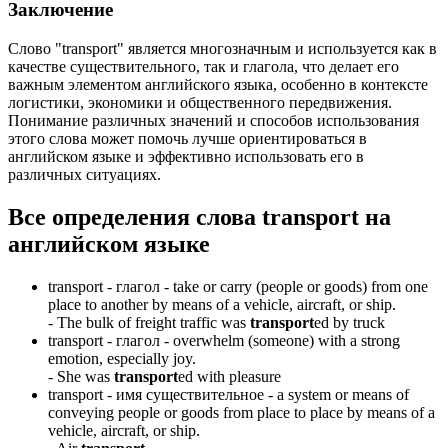
Заключение
Слово "transport" является многозначным и используется как в
качестве существительного, так и глагола, что делает его
важным элементом английского языка, особенно в контексте
логистики, экономики и общественного передвижения.
Понимание различных значений и способов использования
этого слова может помочь лучше ориентироваться в
английском языке и эффективно использовать его в
различных ситуациях.
Все определения слова
transport
на
английском языке
transport -
глагол
- take or carry (people or goods) from one
place to another by means of a vehicle, aircraft, or ship.
-
The bulk of freight traffic was
transport
ed by truck
transport -
глагол
- overwhelm (someone) with a strong
emotion, especially joy.
-
She was
transport
ed with pleasure
transport -
имя существительное
- a system or means of
conveying people or goods from place to place by means of a
vehicle, aircraft, or ship.