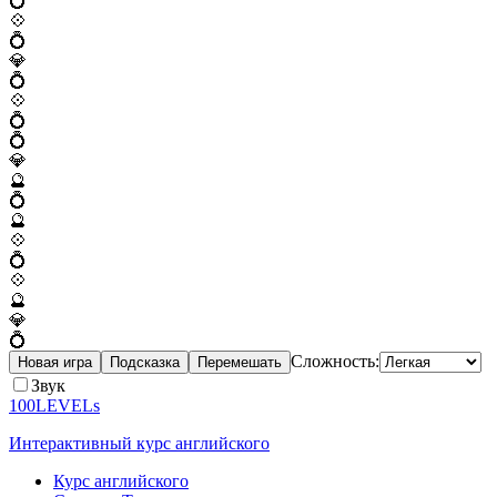
💍
💠
💍
💎
💍
💠
💍
💍
💎
🔮
💍
🔮
💠
💍
💠
🔮
💎
💍
Сложность:
Новая игра
Подсказка
Перемешать
Звук
100LEVELs
Интерактивный курс английского
Курс английского