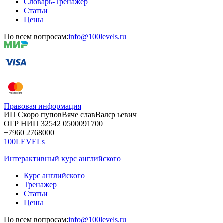
Словарь-Тренажер
Статьи
Цены
По всем вопросам:
info@100levels.ru
Правовая информация
ИП Скоро
пупов
Вяче
слав
Валер
ьевич
ОГР
НИП
32542
05000
91700
+7960
276
8000
100LEVELs
Интерактивный курс английского
Курс английского
Тренажер
Статьи
Цены
По всем вопросам:
info@100levels.ru