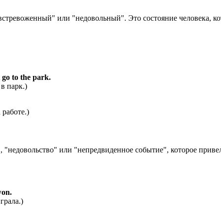
 "встревоженный" или "недовольный". Это состояние человека, 
go to the park.
в парк.)
 работе.)
", "недовольство" или "непредвиденное событие", которое привел
won.
грала.)