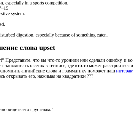
n, especially in a sports competition.
7–15
estive system.
ed.
isturbed digestion, especially because of something eaten.
шение слова
upset
!" Представьте, что вы что-то уронили или сделали ошибку, и во
напоминать о сетах в теннисе, где кто-то может расстроиться и
 запомнить английские слова и грамматику поможет наш
интерак
есь открывать его, нажимая на квадратики
?
?
?
ило видеть его грустным.
"