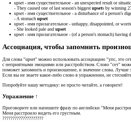
upset -
имя существительное
- an unexpected result or situatio
-
They caused one of last season's biggest
upset
s by winning 2
upset -
имя существительное
- a disturbance of a person's dig
-
A stomach
upset
upset -
имя прилагательное
- unhappy, disappointed, or worri
-
She looked pale and
upset
upset -
имя прилагательное
- (of a person's stomach) having d
Ассоциация
, чтобы запомнить произно
Для слова "upset" можно использовать ассоциацию "упс, это сет
с неприятными эмоциями или расстройством. Слово "сет" может 
поможет запомнить и произношение, и значение слова. Лучше
Если вы не знаете какое-либо слово в упражнении, не стесняйт
Попробуйте нашу методику: не просто читайте, а говорите!
Упражнение
↑
Проговорите или напишите фразу по английски "
Меня расстро
Меня расстроило видеть его грустным.
?
?
?
?
?
?
?
?
?
?
?
?
?
?
?
?
?
?
?
?