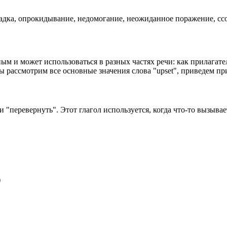
ысадка, опрокидывание, недомогание, неожиданное поражение, сс
м и может использоваться в разных частях речи: как прилагател
мы рассмотрим все основные значения слова "upset", приведем п
 или "перевернуть". Этот глагол используется, когда что-то выз
)