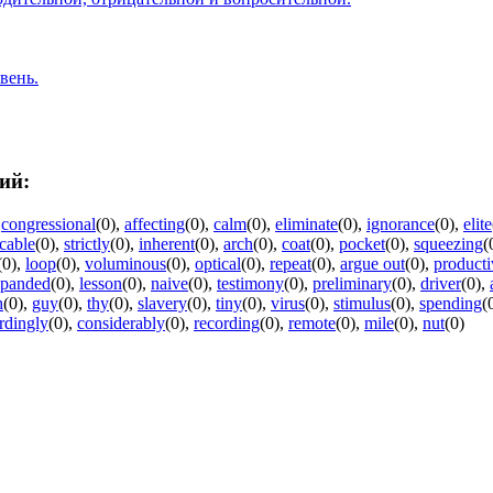
вень.
ий:
,
congressional
(0)
,
affecting
(0)
,
calm
(0)
,
eliminate
(0)
,
ignorance
(0)
,
elite
cable
(0)
,
strictly
(0)
,
inherent
(0)
,
arch
(0)
,
coat
(0)
,
pocket
(0)
,
squeezing
(
(0)
,
loop
(0)
,
voluminous
(0)
,
optical
(0)
,
repeat
(0)
,
argue out
(0)
,
producti
xpanded
(0)
,
lesson
(0)
,
naive
(0)
,
testimony
(0)
,
preliminary
(0)
,
driver
(0)
,
h
(0)
,
guy
(0)
,
thy
(0)
,
slavery
(0)
,
tiny
(0)
,
virus
(0)
,
stimulus
(0)
,
spending
(
rdingly
(0)
,
considerably
(0)
,
recording
(0)
,
remote
(0)
,
mile
(0)
,
nut
(0)