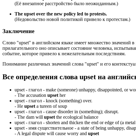
(Её внезапное расстройство было неожиданным.)
The upset over the new policy led to protests.
(Недовольство новой политикой привело к протестам.)
Заключение
Слово "upset" в английском языке имеет множество значений в 
прилагательного оно описывает состояние человека, испытыва
событие, которое привело к нежелательным последствиям.
Понимание различных значений слова "upset" и его контексту
Все определения слова
upset
на английс
upset -
глагол
- make (someone) unhappy, disappointed, or wor
-
The accusation
upset
her
upset -
глагол
- knock (something) over.
-
He
upset
a tureen of soup
upset -
глагол
- cause disorder in (something); disrupt.
-
The dam will
upset
the ecological balance
upset -
глагол
- shorten and thicken the end or edge of (a metal
upset -
имя существительное
- a state of being unhappy, disa
-
A legal dispute will cause worry and
upset