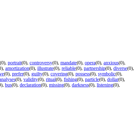
(0)
,
portrait
(0)
,
controversy
(0)
,
mandate
(0)
,
opera
(0)
,
anxious
(0)
,
0)
,
amortization
(0)
,
illustrate
(0)
,
reliable
(0)
,
partnership
(0)
,
diverse
(0)
,
ve
(0)
,
prefer
(0)
,
guilty
(0)
,
covering
(0)
,
possess
(0)
,
symbolic
(0)
,
analyses
(0)
,
validity
(0)
,
ritual
(0)
,
fishing
(0)
,
particle
(0)
,
dollar
(0)
,
0)
,
bus
(0)
,
declaration
(0)
,
missing
(0)
,
darkness
(0)
,
listening
(0)
,