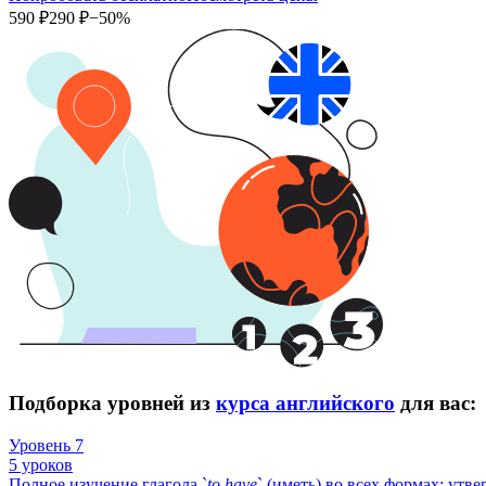
590 ₽
290 ₽
−50%
Подборка уровней из
курса английского
для вас:
Уровень 7
5 уроков
Полное изучение глагола `
to
have
` (иметь) во всех формах: утв