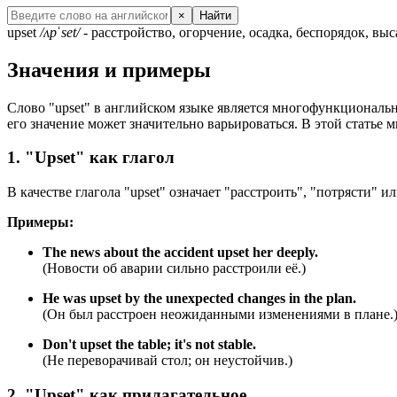
×
Найти
upset
/ʌpˈset/
- расстройство, огорчение, осадка, беспорядок, в
Значения и примеры
Слово "upset" в английском языке является многофункциональны
его значение может значительно варьироваться. В этой статье 
1. "Upset" как глагол
В качестве глагола "upset" означает "расстроить", "потрясти"
Примеры:
The news about the accident upset her deeply.
(Новости об аварии сильно расстроили её.)
He was upset by the unexpected changes in the plan.
(Он был расстроен неожиданными изменениями в плане.
Don't upset the table; it's not stable.
(Не переворачивай стол; он неустойчив.)
2. "Upset" как прилагательное