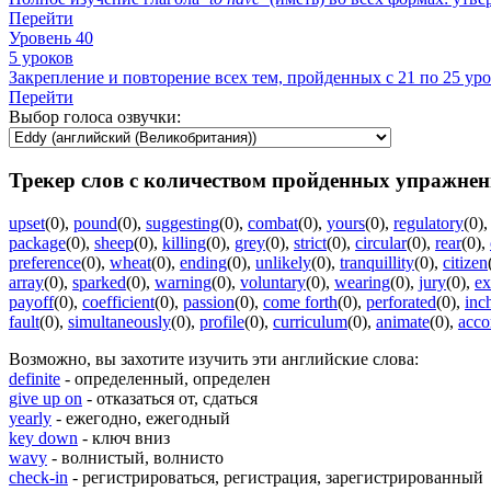
Перейти
Уровень 40
5 уроков
Закрепление и повторение всех тем, пройденных с 21 по 25 уро
Перейти
Выбор голоса озвучки:
Трекер слов с количеством пройденных упражнен
upset
(0)
,
pound
(0)
,
suggesting
(0)
,
combat
(0)
,
yours
(0)
,
regulatory
(0)
package
(0)
,
sheep
(0)
,
killing
(0)
,
grey
(0)
,
strict
(0)
,
circular
(0)
,
rear
(0)
,
preference
(0)
,
wheat
(0)
,
ending
(0)
,
unlikely
(0)
,
tranquillity
(0)
,
citizen
array
(0)
,
sparked
(0)
,
warning
(0)
,
voluntary
(0)
,
wearing
(0)
,
jury
(0)
,
e
payoff
(0)
,
coefficient
(0)
,
passion
(0)
,
come forth
(0)
,
perforated
(0)
,
inc
fault
(0)
,
simultaneously
(0)
,
profile
(0)
,
curriculum
(0)
,
animate
(0)
,
acco
Возможно, вы захотите изучить эти английские слова:
definite
- определенный, определен
give up on
- отказаться от, сдаться
yearly
- ежегодно, ежегодный
key down
- ключ вниз
wavy
- волнистый, волнисто
check-in
- регистрироваться, регистрация, зарегистрированный