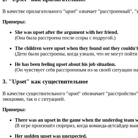
В качестве прилагательного "upset" означает "расстроенный",
Примеры:
She was upset after the argument with her friend.
(Она была расстроена после ссоры с подругой.)
The children were upset when they found out they couldn't 
(Дети были расстроены, когда узнали, что не могут пойти 
He has been feeling upset about his job situation.
(Он чувствует себя расстроенным из-за своей ситуации на
3. "Upset" как существительное
В качестве существительного "upset" обозначает "расстройство
эмоциями, так и с ситуацией.
Примеры:
There was an upset in the game when the underdog team 
(В игре произошёл сюрприз, когда команда-аутсайдер выи
Her sudden upset was unexpected.