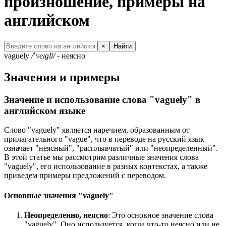
произношение, примеры на
английском
×
Найти
vaguely
/ˈveɪɡli/
- неясно
Значения и примеры
Значение и использование слова "vaguely" в
английском языке
Слово "vaguely" является наречием, образованным от
прилагательного "vague", что в переводе на русский язык
означает "неясный", "расплывчатый" или "неопределенный".
В этой статье мы рассмотрим различные значения слова
"vaguely", его использование в разных контекстах, а также
приведем примеры предложений с переводом.
Основные значения "vaguely"
Неопределенно, неясно
: Это основное значение слова
"vaguely". Оно используется, когда что-то неясно или не