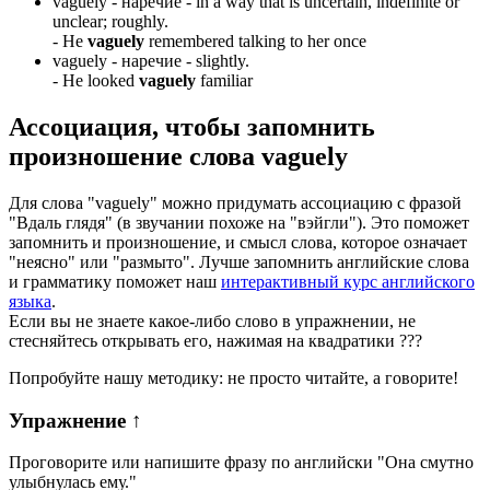
vaguely -
наречие
- in a way that is uncertain, indefinite or
unclear; roughly.
-
He
vaguely
remembered talking to her once
vaguely -
наречие
- slightly.
-
He looked
vaguely
familiar
Ассоциация
, чтобы запомнить
произношение слова
vaguely
Для слова "vaguely" можно придумать ассоциацию с фразой
"Вдаль глядя" (в звучании похоже на "вэйгли"). Это поможет
запомнить и произношение, и смысл слова, которое означает
"неясно" или "размыто". Лучше запомнить английские слова
и грамматику поможет наш
интерактивный курс английского
языка
.
Если вы не знаете какое-либо слово в упражнении, не
стесняйтесь открывать его, нажимая на квадратики
?
?
?
Попробуйте нашу методику: не просто читайте, а говорите!
Упражнение
↑
Проговорите или напишите фразу по английски "
Она смутно
улыбнулась ему.
"