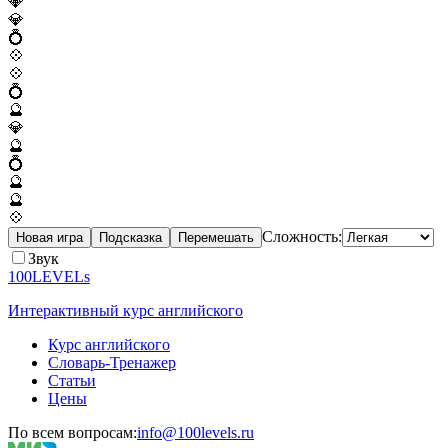
💎
💎
💍
💠
💠
💍
🔮
💎
🔮
💍
🔮
🔮
💠
Сложность:
Новая игра
Подсказка
Перемешать
Звук
100LEVELs
Интерактивный курс английского
Курс английского
Словарь-Тренажер
Статьи
Цены
По всем вопросам:
info@100levels.ru