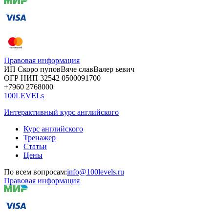
Правовая информация
ИП Скоро
пупов
Вяче
слав
Валер
ьевич
ОГР
НИП
32542
05000
91700
+7960
276
8000
100LEVELs
Интерактивный курс английского
Курс английского
Тренажер
Статьи
Цены
По всем вопросам:
info@100levels.ru
Правовая информация