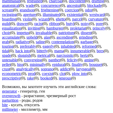
mammalian
(0)
,
restrained
(0)
,
charcoal
(0)
,
discontent
(0)
,
drafting
(0)
,
anatomical
(0)
,
wade
(0)
,
concurrence
(0)
,
ancestral
(0)
,
blockade
(0)
,
scream
(0)
,
grandson
(0)
,
frightening
(0)
,
coercion
(0)
,
odor
(0)
,
swinging
(0)
,
aperture
(0)
,
illuminated
(0)
,
existential
(0)
,
westward
(0)
,
boarding
(0)
,
violin
(0)
,
wizard
(0)
,
ghetto
(0)
,
parcel
(0)
,
curvature
(0)
,
guild
(0)
,
drawer
(0)
,
racist
(0)
,
ribbon
(0)
,
butyl
(0)
,
noisy
(0)
,
pore
(0)
,
equalization
(0)
,
inviting
(0)
,
hamburger
(0)
,
proletariat
(0)
,
princely
(0)
,
choir
(0)
,
impetus
(0)
,
invaluable
(0)
,
patriotism
(0)
,
dissent
(0)
,
accumulate
(0)
,
upheld
(0)
,
alas
(0)
,
ascending
(0)
,
grinding
(0)
,
grab
(0)
,
radiative
(0)
,
saline
(0)
,
contemplation
(0)
,
garbage
(0)
,
touring
(0)
,
preferably
(0)
,
eagerly
(0)
,
inhabited
(0)
,
reformed
(0)
,
tidal
(0)
,
hack into
(0)
,
bitterly
(0)
,
mama
(0)
,
innumerable
(0)
,
bees
(0)
,
spade
(0)
,
sluggish
(0)
,
metrical
(0)
,
narcissistic
(0)
,
hertz
(0)
,
untenable
(0)
,
converging
(0)
,
panther
(0)
,
felicity
(0)
,
amine
(0)
,
pellet
(0)
,
hiss
(0)
,
minimally
(0)
,
epidural
(0)
,
finality
(0)
,
bouquet
(0)
,
crust
(0)
,
analytically
(0)
,
soprano
(0)
,
addict
(0)
,
laryngeal
(0)
,
econometric
(0)
,
prod
(0)
,
coexist
(0)
,
clot
(0)
,
plow into
(0)
,
prescriptive
(0)
,
rake
(0)
,
booked
(0)
,
igneous
(0)
Возможно, вы захотите изучить эти английские слова:
generator
- генератор, ген
overgrowth
- разрастание, чрезмерный рост
parturition
- роды, родов
bite
- кусать, откусить
millimeter
- миллиметр, мм