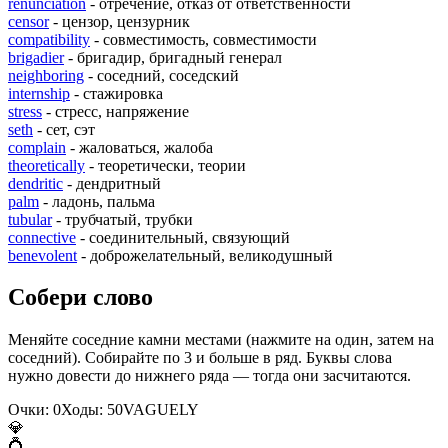
renunciation
- отречение, отказ от ответственности
censor
- цензор, цензурник
compatibility
- совместимость, совместимости
brigadier
- бригадир, бригадный генерал
neighboring
- соседний, соседский
internship
- стажировка
stress
- стресс, напряжение
seth
- сет, сэт
complain
- жаловаться, жалоба
theoretically
- теоретически, теории
dendritic
- дендритный
palm
- ладонь, пальма
tubular
- трубчатый, трубки
connective
- соединительный, связующий
benevolent
- доброжелательный, великодушный
Собери слово
Меняйте соседние камни местами (нажмите на один, затем на
соседний). Собирайте по 3 и больше в ряд. Буквы слова
нужно довести до нижнего ряда — тогда они засчитаются.
Очки:
0
Ходы:
50
V
A
G
U
E
L
Y
💎
💍