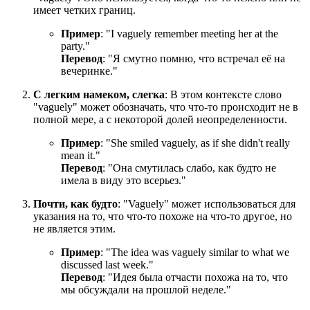
имеет четких границ.
Пример
: "
I vaguely remember meeting her at the
party.
"
Перевод
: "Я смутно помню, что встречал её на
вечеринке."
С легким намеком, слегка
: В этом контексте слово
"vaguely" может обозначать, что что-то происходит не в
полной мере, а с некоторой долей неопределенности.
Пример
: "
She smiled vaguely, as if she didn't really
mean it.
"
Перевод
: "Она смутилась слабо, как будто не
имела в виду это всерьез."
Почти, как будто
: "Vaguely" может использоваться для
указания на то, что что-то похоже на что-то другое, но
не является этим.
Пример
: "
The idea was vaguely similar to what we
discussed last week.
"
Перевод
: "Идея была отчасти похожа на то, что
мы обсуждали на прошлой неделе."