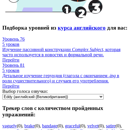
Подборка уровней из
курса английского
для вас:
Уровень 76
5 уроков
Изучение пассивной конструкции
Complex
Subject
, которая
часто используется в новостях и формальной речи.
Перейти
Уровень 81
5 уроков
Детальное изучение герундия (глагола с окончанием -
ing
в
роли существительного) и случаев его употребления.
Перейти
Выбор голоса озвучки:
Трекер слов с количеством пройденных
упражнений:
vaguely
(0)
,
brake
(0)
,
bandage
(0)
,
graceful
(0)
,
velvet
(0)
,
satire
(0)
,