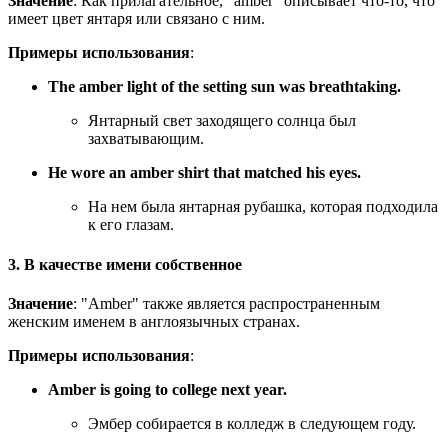
Значение
: Как прилагательное, "amber" описывает что-то, что
имеет цвет янтаря или связано с ним.
Примеры использования
:
The amber light of the setting sun was breathtaking.
Янтарный свет заходящего солнца был
захватывающим.
He wore an amber shirt that matched his eyes.
На нем была янтарная рубашка, которая подходила
к его глазам.
3. В качестве имени собственное
Значение
: "Amber" также является распространенным
женским именем в англоязычных странах.
Примеры использования
:
Amber is going to college next year.
Эмбер собирается в колледж в следующем году.