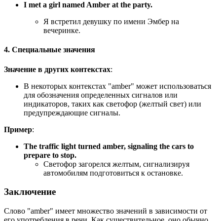
I met a girl named Amber at the party.
Я встретил девушку по имени Эмбер на
вечеринке.
4. Специальные значения
Значение в других контекстах
:
В некоторых контекстах "amber" может использоваться
для обозначения определенных сигналов или
индикаторов, таких как светофор (желтый свет) или
предупреждающие сигналы.
Пример
:
The traffic light turned amber, signaling the cars to
prepare to stop.
Светофор загорелся желтым, сигнализируя
автомобилям подготовиться к остановке.
Заключение
Слово "amber" имеет множество значений в зависимости от
его употребления в речи. Как существительное, оно обычно