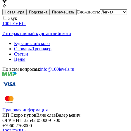
💎
💠
Сложность:
Новая игра
Подсказка
Перемешать
Звук
100LEVELs
Интерактивный курс английского
Курс английского
Словарь-Тренажер
Статьи
Цены
По всем вопросам:
info@100levels.ru
Правовая информация
ИП Скоро
пупов
Вяче
слав
Валер
ьевич
ОГР
НИП
32542
05000
91700
+7960
276
8000
100LEVELs