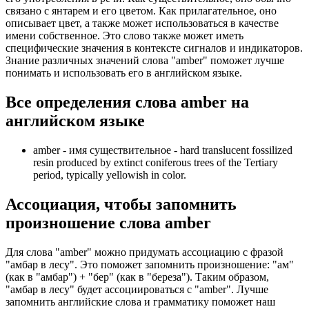
связано с янтарем и его цветом. Как прилагательное, оно
описывает цвет, а также может использоваться в качестве
имени собственное. Это слово также может иметь
специфические значения в контексте сигналов и индикаторов.
Знание различных значений слова "amber" поможет лучше
понимать и использовать его в английском языке.
Все определения слова
amber
на
английском языке
amber -
имя существительное
- hard translucent fossilized
resin produced by extinct coniferous trees of the Tertiary
period, typically yellowish in color.
Ассоциация
, чтобы запомнить
произношение слова
amber
Для слова "amber" можно придумать ассоциацию с фразой
"амбар в лесу". Это поможет запомнить произношение: "ам"
(как в "амбар") + "бер" (как в "береза"). Таким образом,
"амбар в лесу" будет ассоциироваться с "amber". Лучше
запомнить английские слова и грамматику поможет наш