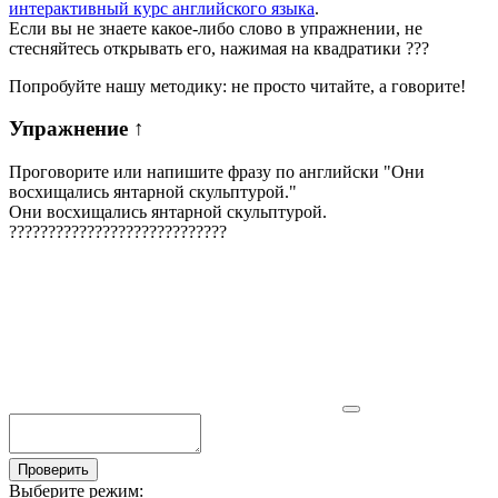
интерактивный курс английского языка
.
Если вы не знаете какое-либо слово в упражнении, не
стесняйтесь открывать его, нажимая на квадратики
?
?
?
Попробуйте нашу методику: не просто читайте, а говорите!
Упражнение
↑
Проговорите или напишите фразу по английски "
Они
восхищались янтарной скульптурой.
"
Они восхищались янтарной скульптурой.
?
?
?
?
?
?
?
?
?
?
?
?
?
?
?
?
?
?
?
?
?
?
?
?
?
?
?
?
Проверить
Выберите режим: