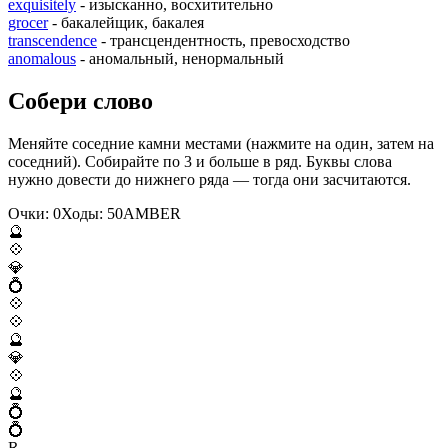
exquisitely
- изысканно, восхитительно
grocer
- бакалейщик, бакалея
transcendence
- трансцендентность, превосходство
anomalous
- аномальный, ненормальный
Собери слово
Меняйте соседние камни местами (нажмите на один, затем на
соседний). Собирайте по 3 и больше в ряд. Буквы слова
нужно довести до нижнего ряда — тогда они засчитаются.
Очки:
0
Ходы:
50
A
M
B
E
R
🔮
💠
💎
💍
💠
💠
🔮
💎
💠
🔮
💍
💍
R