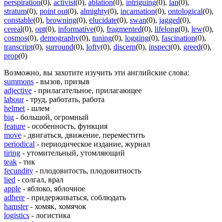
perspiration
(0)
,
activist
(0)
,
ablation
(0)
,
intriguing
(0)
,
lan
(0)
,
stratum
(0)
,
point out
(0)
,
almighty
(0)
,
incarnation
(0)
,
ontological
(0)
,
constable
(0)
,
browning
(0)
,
elucidate
(0)
,
swan
(0)
,
jagged
(0)
,
cereal
(0)
,
opt
(0)
,
informative
(0)
,
fragmented
(0)
,
lifelong
(0)
,
lew
(0)
,
cosmos
(0)
,
demography
(0)
,
tuning
(0)
,
logging
(0)
,
fascination
(0)
,
transcript
(0)
,
surround
(0)
,
lofty
(0)
,
discern
(0)
,
inspect
(0)
,
greed
(0)
,
prop
(0)
Возможно, вы захотите изучить эти английские слова:
summons
- вызов, призыв
adjective
- прилагательное, прилагающее
labour
- труд, работать, работа
helmet
- шлем
big
- большой, огромный
feature
- особенность, функция
move
- двигаться, движение, переместить
periodical
- периодическое издание, журнал
tiring
- утомительный, утомляющий
teak
- тик
fecundity
- плодовитость, плодовитность
lied
- солгал, врал
apple
- яблоко, яблочное
adhere
- придерживаться, соблюдать
hamster
- хомяк, хомячок
logistics
- логистика