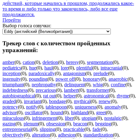
действий, которые начались в прошлом, продолжались какое-
то время и либо только что закончились, либо все еще
продолжаются.
Перейти
Выбор голоса озвучки:
Трекер слов с количеством пройденных
упражнений:
amber
(0)
,
cation
(0)
,
deletion
(0)
,
heresy
(0)
,
segmentation
(0)
,
pediatrics
(0)
,
hue
(0)
,
haul
(0)
,
lore
(0)
,
plentiful
(0)
,
intracranial
(0)
,
inception
(0)
,
paradoxically
(0)
,
antagonism
(0)
,
prelude
(0)
,
ingenuity
(0)
,
pounding
(0)
,
power off
(0)
,
honorary
(0)
,
anaerobic
(0)
,
triumphant
(0)
,
nephropathy
(0)
,
delinquent
(0)
,
whig
(0)
,
confine
(0)
,
indebtedness
(0)
,
precarious
(0)
,
lambert
(0)
,
transformer
(0)
,
autobiographical
(0)
,
rat out
(0)
,
helper
(0)
,
astronomical
(0)
,
rhyme
(0)
,
graded
(0)
,
invariant
(0)
,
bondage
(0)
,
mythical
(0)
,
renew
(0)
,
potency
(0)
,
notify
(0)
,
tablespoon
(0)
,
uniqueness
(0)
,
anomaly
(0)
,
advisor
(0)
,
oscillator
(0)
,
hound
(0)
,
highland
(0)
,
greet
(0)
,
miraculous
(0)
,
infringement
(0)
,
liber
(0)
,
utopian
(0)
,
nostalgic
(0)
,
gazing
(0)
,
plenum
(0)
,
obsession
(0)
,
beacon
(0)
,
begging
(0)
,
entrepreneurial
(0)
,
slipping
(0)
,
practicable
(0)
,
fade
(0)
,
objectively
(0)
,
alteration
(0)
,
adhesion
(0)
,
standardization
(0)
,