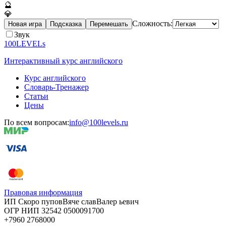
🔮
💎
Сложность:
Новая игра
Подсказка
Перемешать
Звук
100LEVELs
Интерактивный курс английского
Курс английского
Словарь-Тренажер
Статьи
Цены
По всем вопросам:
info@100levels.ru
Правовая информация
ИП Скоро
пупов
Вяче
слав
Валер
ьевич
ОГР
НИП
32542
05000
91700
+7960
276
8000