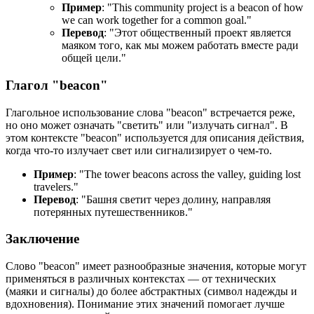
Пример
: "
This community project is a beacon of how
we can work together for a common goal.
"
Перевод
: "Этот общественный проект является
маяком того, как мы можем работать вместе ради
общей цели."
Глагол "beacon"
Глагольное использование слова "beacon" встречается реже,
но оно может означать "светить" или "излучать сигнал". В
этом контексте "beacon" используется для описания действия,
когда что-то излучает свет или сигнализирует о чем-то.
Пример
: "
The tower beacons across the valley, guiding lost
travelers.
"
Перевод
: "Башня светит через долину, направляя
потерянных путешественников."
Заключение
Слово "beacon" имеет разнообразные значения, которые могут
применяться в различных контекстах — от технических
(маяки и сигналы) до более абстрактных (символ надежды и
вдохновения). Понимание этих значений помогает лучше