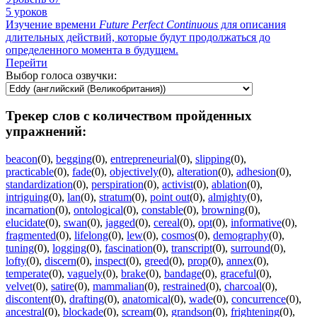
5 уроков
Изучение времени
Future
Perfect
Continuous
для описания
длительных действий, которые будут продолжаться до
определенного момента в будущем.
Перейти
Выбор голоса озвучки:
Трекер слов с количеством пройденных
упражнений:
beacon
(0)
,
begging
(0)
,
entrepreneurial
(0)
,
slipping
(0)
,
practicable
(0)
,
fade
(0)
,
objectively
(0)
,
alteration
(0)
,
adhesion
(0)
,
standardization
(0)
,
perspiration
(0)
,
activist
(0)
,
ablation
(0)
,
intriguing
(0)
,
lan
(0)
,
stratum
(0)
,
point out
(0)
,
almighty
(0)
,
incarnation
(0)
,
ontological
(0)
,
constable
(0)
,
browning
(0)
,
elucidate
(0)
,
swan
(0)
,
jagged
(0)
,
cereal
(0)
,
opt
(0)
,
informative
(0)
,
fragmented
(0)
,
lifelong
(0)
,
lew
(0)
,
cosmos
(0)
,
demography
(0)
,
tuning
(0)
,
logging
(0)
,
fascination
(0)
,
transcript
(0)
,
surround
(0)
,
lofty
(0)
,
discern
(0)
,
inspect
(0)
,
greed
(0)
,
prop
(0)
,
annex
(0)
,
temperate
(0)
,
vaguely
(0)
,
brake
(0)
,
bandage
(0)
,
graceful
(0)
,
velvet
(0)
,
satire
(0)
,
mammalian
(0)
,
restrained
(0)
,
charcoal
(0)
,
discontent
(0)
,
drafting
(0)
,
anatomical
(0)
,
wade
(0)
,
concurrence
(0)
,
ancestral
(0)
,
blockade
(0)
,
scream
(0)
,
grandson
(0)
,
frightening
(0)
,