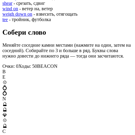
shear
- срезать, сдвиг
wind on
- ветер на, ветер
weigh down on
- взвесить, отягощать
tee
- тройник, футболка
Собери слово
Меняйте соседние камни местами (нажмите на один, затем на
соседний). Собирайте по 3 и больше в ряд. Буквы слова
нужно довести до нижнего ряда — тогда они засчитаются.
Очки:
0
Ходы:
50
B
E
A
C
O
N
B
E
💠
💍
💍
N
🔮
🔮
💎
💠
🔮
C