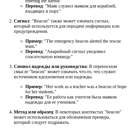
entering the harbor.
"
Перевод
: "Маяк служил маяком для кораблей,
входящих в порт."
Сигнал
: "Beacon" также может означать сигнал,
который используется для передачи информации или
предупреждения.
Пример
: "
The emergency beacon alerted the rescue
team.
"
Перевод
: "Аварийный сигнал уведомил
спасательную команду."
Символ надежды или руководства
: В переносном
смысле "beacon" может означать что-то, что служит
источником вдохновения или надежды.
Пример
: "
Her work as a teacher was a beacon of hope
for her students.
"
Перевод
: "Ее работа как учителя была маяком
надежды для ее учеников."
Метод или образец
: В некоторых контекстах "beacon"
может использоваться для обозначения примера,
который следует подражать.