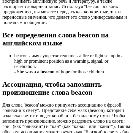
воспринимать английскую речь и литературу, а также
расширяет словарный запас. Используя "beacon" в своих
предложениях, вы можете передать как конкретные, так и
переносные значения, что делает это слово универсальным и
полезным в общении.
Все определения слова
beacon
на
английском языке
beacon -
имя существительное
- a fire or light set up in a
high or prominent position as a warning, signal, or
celebration.
-
She was a a
beacon
of hope for those children
Ассоциация
, чтобы запомнить
произношение слова
beacon
Для слова 'beacon' можно придумать ассоциацию с фразой
"близкий к свету". Представьте себе маяк (beacon), который
издалека светит и ведет корабли к безопасному пути. Чтобы
запомнить произношение, можно разделить слово на слоги:
"би" (как "близкий") и "кан" (как "канал" или "канат"). Таким
образом, ассоциация может звучать как "близкий к свету - би-