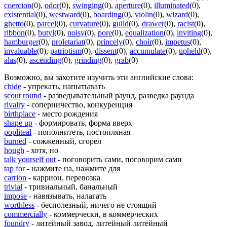
coercion
(0)
,
odor
(0)
,
swinging
(0)
,
aperture
(0)
,
illuminated
(0)
,
existential
(0)
,
westward
(0)
,
boarding
(0)
,
violin
(0)
,
wizard
(0)
,
ghetto
(0)
,
parcel
(0)
,
curvature
(0)
,
guild
(0)
,
drawer
(0)
,
racist
(0)
,
ribbon
(0)
,
butyl
(0)
,
noisy
(0)
,
pore
(0)
,
equalization
(0)
,
inviting
(0)
,
hamburger
(0)
,
proletariat
(0)
,
princely
(0)
,
choir
(0)
,
impetus
(0)
,
invaluable
(0)
,
patriotism
(0)
,
dissent
(0)
,
accumulate
(0)
,
upheld
(0)
,
alas
(0)
,
ascending
(0)
,
grinding
(0)
,
grab
(0)
Возможно, вы захотите изучить эти английские слова:
chide
- упрекать, напытывать
scout round
- разведывательный раунд, разведка раунда
rivalry
- соперничество, конкуренция
birthplace
- место рождения
shape up
- формировать, форма вверх
popliteal
- пополнитеть, постопляная
burned
- сожженный, сгорел
hough
- хотя, но
talk yourself out
- поговорить сами, поговорим сами
tap for
- нажмите на, нажмите для
carrion
- каррион, перевозка
trivial
- тривиальный, банальный
impose
- навязывать, налагать
worthless
- бесполезный, ничего не стоящий
commercially
- коммерчески, в коммерческих
foundry
- литейный завод, литейный литейный