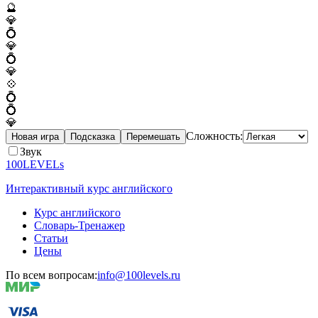
🔮
💎
💍
💎
💍
💎
💠
💍
💍
💎
Сложность:
Новая игра
Подсказка
Перемешать
Звук
100LEVELs
Интерактивный курс английского
Курс английского
Словарь-Тренажер
Статьи
Цены
По всем вопросам:
info@100levels.ru