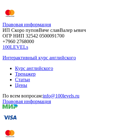
Правовая информация
ИП Скоро
пупов
Вяче
слав
Валер
ьевич
ОГР
НИП
32542
05000
91700
+7960
276
8000
100LEVELs
Интерактивный курс английского
Курс английского
Тренажер
Статьи
Цены
По всем вопросам:
info@100levels.ru
Правовая информация