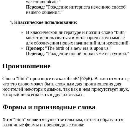
we communicate.
"
Перевод
: "Рождение интернета изменило способ
нашего общения."
Классическое использование
:
В классической литературе и поэзии слово "birth"
может использоваться в метафорическом смысле
для обозначения новых начинаний или изменений.
Пример
: "
The birth of a new era is upon us.
"
Перевод
: "Рождение новой эпохи уже наступило."
Произношение
Слово "birth" произносится как /bɜːrθ/ (бёрθ). Важно отметить,
что это слово может быть сложным для произношения для
носителей некоторых языков, так как в нем присутствует звук,
который не всегда есть в других языках.
Формы и производные слова
Хотя "birth" является существительным, от него образуются
различные формы и производные слова: