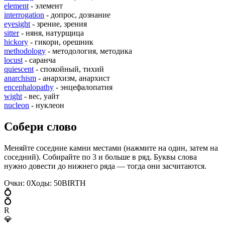
element
- элемент
interrogation
- допрос, дознание
eyesight
- зрение, зрения
sitter
- няня, натурщица
hickory
- гикори, орешник
methodology
- методология, методика
locust
- саранча
quiescent
- спокойный, тихий
anarchism
- анархизм, анархист
encephalopathy
- энцефалопатия
wight
- вес, уайт
nucleon
- нуклеон
Собери слово
Меняйте соседние камни местами (нажмите на один, затем на
соседний). Собирайте по 3 и больше в ряд. Буквы слова
нужно довести до нижнего ряда — тогда они засчитаются.
Очки:
0
Ходы:
50
B
I
R
T
H
💍
💍
R
💎