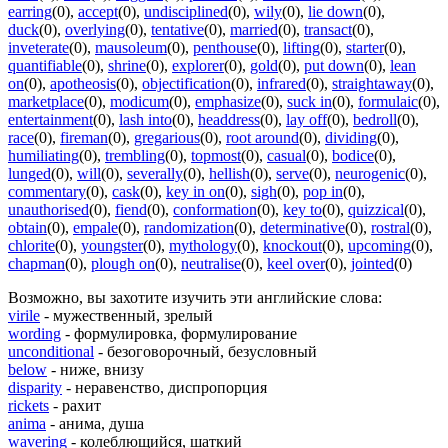
earring
(0)
,
accept
(0)
,
undisciplined
(0)
,
wily
(0)
,
lie down
(0)
,
duck
(0)
,
overlying
(0)
,
tentative
(0)
,
married
(0)
,
transact
(0)
,
inveterate
(0)
,
mausoleum
(0)
,
penthouse
(0)
,
lifting
(0)
,
starter
(0)
,
quantifiable
(0)
,
shrine
(0)
,
explorer
(0)
,
gold
(0)
,
put down
(0)
,
lean
on
(0)
,
apotheosis
(0)
,
objectification
(0)
,
infrared
(0)
,
straightaway
(0)
,
marketplace
(0)
,
modicum
(0)
,
emphasize
(0)
,
suck in
(0)
,
formulaic
(0)
,
entertainment
(0)
,
lash into
(0)
,
headdress
(0)
,
lay off
(0)
,
bedroll
(0)
,
race
(0)
,
fireman
(0)
,
gregarious
(0)
,
root around
(0)
,
dividing
(0)
,
humiliating
(0)
,
trembling
(0)
,
topmost
(0)
,
casual
(0)
,
bodice
(0)
,
lunged
(0)
,
will
(0)
,
severally
(0)
,
hellish
(0)
,
serve
(0)
,
neurogenic
(0)
,
commentary
(0)
,
cask
(0)
,
key in on
(0)
,
sigh
(0)
,
pop in
(0)
,
unauthorised
(0)
,
fiend
(0)
,
conformation
(0)
,
key to
(0)
,
quizzical
(0)
,
obtain
(0)
,
empale
(0)
,
randomization
(0)
,
determinative
(0)
,
rostral
(0)
,
chlorite
(0)
,
youngster
(0)
,
mythology
(0)
,
knockout
(0)
,
upcoming
(0)
,
chapman
(0)
,
plough on
(0)
,
neutralise
(0)
,
keel over
(0)
,
jointed
(0)
Возможно, вы захотите изучить эти английские слова:
virile
- мужественный, зрелый
wording
- формулировка, формулирование
unconditional
- безоговорочный, безусловный
below
- ниже, внизу
disparity
- неравенство, диспропорция
rickets
- рахит
anima
- анима, душа
wavering
- колеблющийся, шаткий