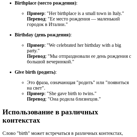
Birthplace (место рождения)
:
Пример
: "
Her birthplace is a small town in Italy.
"
Перевод
: "Ее место рождения — маленький
городок в Италии."
Birthday (день рождения)
:
Пример
: "
We celebrated her birthday with a big
party.
"
Перевод
: "Мы отпраздновали ее день рождения с
большой вечеринкой."
Give birth (родить)
:
Это фраза, означающая "родить" или "появиться
на свет".
Пример
: "
She gave birth to twins.
"
Перевод
: "Она родила близнецов."
Использование в различных
контекстах
Слово "birth" может встречаться в различных контекстах,