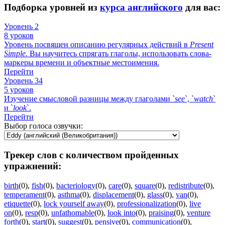
Подборка уровней из
курса английского
для вас:
Уровень 2
8 уроков
Уровень посвящен описанию регулярных действий в
Present
Simple
. Вы научитесь спрягать глаголы, использовать слова-
маркеры времени и объектные местоимения.
Перейти
Уровень 34
5 уроков
Изучение смысловой разницы между глаголами `
see
`, `
watch
`
и `
look
`.
Перейти
Выбор голоса озвучки:
Трекер слов с количеством пройденных
упражнений:
birth
(0)
,
fish
(0)
,
bacteriology
(0)
,
care
(0)
,
square
(0)
,
redistribute
(0)
,
temperament
(0)
,
asthma
(0)
,
displacement
(0)
,
glass
(0)
,
van
(0)
,
etiquette
(0)
,
lock yourself away
(0)
,
professionalization
(0)
,
live
on
(0)
,
resp
(0)
,
unfathomable
(0)
,
look into
(0)
,
praising
(0)
,
venture
forth
(0)
,
start
(0)
,
suggest
(0)
,
pensive
(0)
,
communication
(0)
,