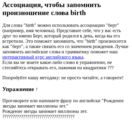
Ассоциация
, чтобы запомнить
произношение слова
birth
Для слова "birth" можно использовать ассоциацию "берт"
(например, имя человека). Представьте себе, что у вас есть
друг по имени Берт, который родился в день, когда вы его
встретили. Это поможет запомнить, что "birth" произносится
как "берт", а также связать его со значением рождения. Лучше
запомнить английские слова и грамматику поможет наш
интерактивный курс английского языка
.
Если вы не знаете какое-либо слово в упражнении, не
стесняйтесь открывать его, нажимая на квадратики
?
?
?
Попробуйте нашу методику: не просто читайте, а говорите!
Упражнение
↑
Проговорите или напишите фразу по английски "
Рождение
звезды занимает миллионы лет.
"
Рождение звезды занимает миллионы лет.
?
?
?
?
?
?
?
?
?
?
?
?
?
?
?
?
?
?
?
?
?
?
?
?
?
?
?
?
?
?
?
?
?
?
?