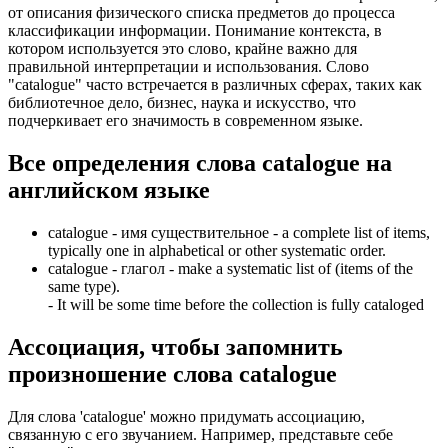
от описания физического списка предметов до процесса
классификации информации. Понимание контекста, в
котором используется это слово, крайне важно для
правильной интерпретации и использования. Слово
"catalogue" часто встречается в различных сферах, таких как
библиотечное дело, бизнес, наука и искусство, что
подчеркивает его значимость в современном языке.
Все определения слова
catalogue
на
английском языке
catalogue -
имя существительное
- a complete list of items,
typically one in alphabetical or other systematic order.
catalogue -
глагол
- make a systematic list of (items of the
same type).
-
It will be some time before the collection is fully cataloged
Ассоциация
, чтобы запомнить
произношение слова
catalogue
Для слова 'catalogue' можно придумать ассоциацию,
связанную с его звучанием. Например, представьте себе