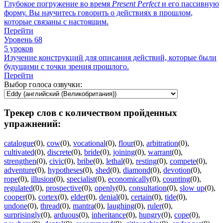
Глубокое погружение во время
Present
Perfect
и его пассивную
форму. Вы научитесь говорить о действиях в прошлом,
которые связаны с настоящим.
Перейти
Уровень 68
5 уроков
Изучение конструкций для описания действий, которые были
будущими с точки зрения прошлого.
Перейти
Выбор голоса озвучки:
Трекер слов с количеством пройденных
упражнений:
catalogue
(0)
,
cow
(0)
,
vocational
(0)
,
flour
(0)
,
arbitration
(0)
,
cultivated
(0)
,
discrete
(0)
,
bride
(0)
,
joining
(0)
,
warrant
(0)
,
strengthen
(0)
,
civic
(0)
,
bribe
(0)
,
lethal
(0)
,
resting
(0)
,
compete
(0)
,
adventure
(0)
,
hypotheses
(0)
,
shed
(0)
,
diamond
(0)
,
devotion
(0)
,
rope
(0)
,
illusion
(0)
,
specialist
(0)
,
economically
(0)
,
counting
(0)
,
regulated
(0)
,
prospective
(0)
,
openly
(0)
,
consultation
(0)
,
slow up
(0)
,
cooper
(0)
,
cortex
(0)
,
elder
(0)
,
denial
(0)
,
certain
(0)
,
tide
(0)
,
undone
(0)
,
thread
(0)
,
mantra
(0)
,
laughing
(0)
,
ruler
(0)
,
surprisingly
(0)
,
arduous
(0)
,
inheritance
(0)
,
hungry
(0)
,
cope
(0)
,