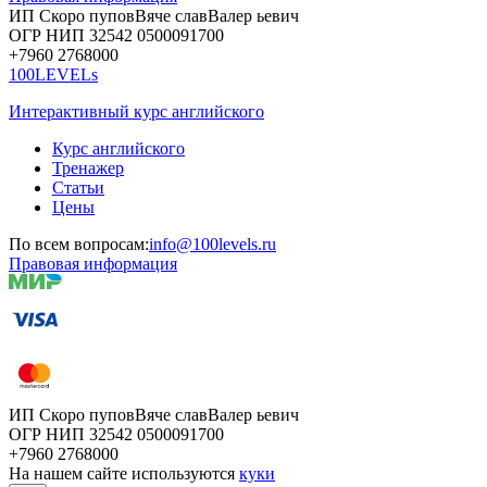
ИП Скоро
пупов
Вяче
слав
Валер
ьевич
ОГР
НИП
32542
05000
91700
+7960
276
8000
100LEVELs
Интерактивный курс английского
Курс английского
Тренажер
Статьи
Цены
По всем вопросам:
info@100levels.ru
Правовая информация
ИП Скоро
пупов
Вяче
слав
Валер
ьевич
ОГР
НИП
32542
05000
91700
+7960
276
8000
На нашем сайте используются
куки