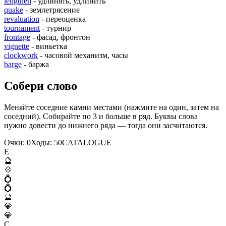
lengthen
- удлинять, удлинить
quake
- землетрясение
revaluation
- переоценка
tournament
- турнир
frontage
- фасад, фронтон
vignette
- виньетка
clockwork
- часовой механизм, часы
barge
- баржа
Собери слово
Меняйте соседние камни местами (нажмите на один, затем на
соседний). Собирайте по 3 и больше в ряд. Буквы слова
нужно довести до нижнего ряда — тогда они засчитаются.
Очки:
0
Ходы:
50
C
A
T
A
L
O
G
U
E
E
🔮
💠
💍
💍
🔮
💎
💎
C