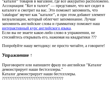
"каталог" товаров в магазине, где все аккуратно расположено.
Ассоциация: "Кот в талоге" — представьте, что кот сидит в
каталоге и смотрит на вас. Это поможет запомнить, что
'catalogue' звучит как "каталог", и при этом добавит элемент
визуализации, который облегчит запоминание. Лучше
запомнить английские слова и грамматику поможет наш
интерактивный курс английского языка
.
Если вы не знаете какое-либо слово в упражнении, не
стесняйтесь открывать его, нажимая на квадратики
?
?
?
Попробуйте нашу методику: не просто читайте, а говорите!
Упражнение
↑
Проговорите или напишите фразу по английски "
Каталог
демонстрирует наши бестселлеры.
"
Каталог демонстрирует наши бестселлеры.
?
?
?
?
?
?
?
?
?
?
?
?
?
?
?
?
?
?
?
?
?
?
?
?
?
?
?
?
?
?
?
?
?
?
?