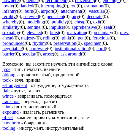
nowhere
(0)
,
dental
(0)
,
recommend
(0)
,
citizenship
(0)
,
endanger
(0)
,
lowly
(0)
,
landed
(0)
,
interrupting
(0)
,
rod
(0)
,
estimation
(0)
,
infantry
(0)
,
burn
(0)
,
airport
(0)
,
attachment
(0)
,
vascular
(0)
,
fertility
(0)
,
screwed
(0)
,
persistent
(0)
,
airy
(0)
,
decorate
(0)
,
whereby
(0)
,
modeling
(0)
,
publicly
(0)
,
cheap
(0)
,
exit
(0)
,
similarity
(0)
,
sentinel
(0)
,
impulse
(0)
,
apprehensive
(0)
,
seal
(0)
,
sexuality
(0)
,
elevated
(0)
,
burst
(0)
,
realization
(0)
,
pecuniary
(0)
,
press
ahead
(0)
,
majesty
(0)
,
riding
(0)
,
pink
(0)
,
pen
(0)
,
ferocious
(0)
,
pronounced
(0)
,
rhythm
(0)
,
preservation
(0)
,
specimen
(0)
,
negotiable
(0)
,
hardware
(0)
,
institutionalization
(0)
,
cord
(0)
,
barrier
(0)
,
secular
(0)
,
arose
(0)
,
ask around
(0)
Возможно, вы захотите изучить эти английские слова:
type
- тип, печатать, введите
oblong
- продолговатый, продолговой
took
- взял, принял
estrangement
- отчуждение, отчужденность
flair
- чутье, талант
wince
- вздрагивать, поморщиться
transition
- переход, транзит
taint
- пятно, испорченный
expound
- излагать, разъяснять
offset
- компенсировать, компенсация, зачет
hawthorn
- боярышник
tooling
- инструмент, инструментальный