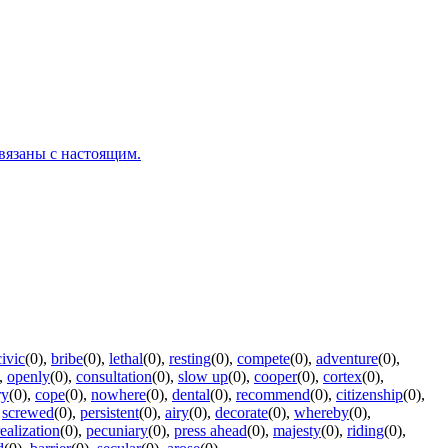
вязаны с настоящим.
civic
(0)
,
bribe
(0)
,
lethal
(0)
,
resting
(0)
,
compete
(0)
,
adventure
(0)
,
,
openly
(0)
,
consultation
(0)
,
slow up
(0)
,
cooper
(0)
,
cortex
(0)
,
ry
(0)
,
cope
(0)
,
nowhere
(0)
,
dental
(0)
,
recommend
(0)
,
citizenship
(0)
,
,
screwed
(0)
,
persistent
(0)
,
airy
(0)
,
decorate
(0)
,
whereby
(0)
,
realization
(0)
,
pecuniary
(0)
,
press ahead
(0)
,
majesty
(0)
,
riding
(0)
,