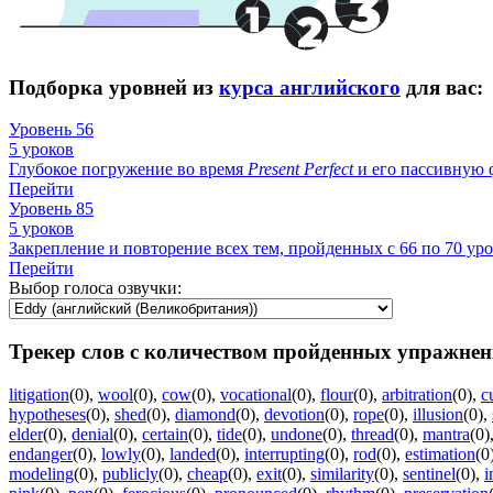
Подборка уровней из
курса английского
для вас:
Уровень 56
5 уроков
Глубокое погружение во время
Present
Perfect
и его пассивную ф
Перейти
Уровень 85
5 уроков
Закрепление и повторение всех тем, пройденных с 66 по 70 уро
Перейти
Выбор голоса озвучки:
Трекер слов с количеством пройденных упражнен
litigation
(0)
,
wool
(0)
,
cow
(0)
,
vocational
(0)
,
flour
(0)
,
arbitration
(0)
,
c
hypotheses
(0)
,
shed
(0)
,
diamond
(0)
,
devotion
(0)
,
rope
(0)
,
illusion
(0)
,
elder
(0)
,
denial
(0)
,
certain
(0)
,
tide
(0)
,
undone
(0)
,
thread
(0)
,
mantra
(0)
endanger
(0)
,
lowly
(0)
,
landed
(0)
,
interrupting
(0)
,
rod
(0)
,
estimation
(0
modeling
(0)
,
publicly
(0)
,
cheap
(0)
,
exit
(0)
,
similarity
(0)
,
sentinel
(0)
,
i