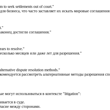
m to seek settlements out of court.
"
ля бизнеса, что часто заставляет их искать мировые соглашения 
t.
"
наконец достигли соглашения."
ears to resolve.
"
есколько месяцев или даже лет для разрешения."
 alternative dispute resolution methods.
"
екомендуется рассмотреть альтернативные методы разрешения сп
огут использоваться в контексте "litigation":
ивается в суде.
ласие между сторонами.