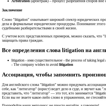
Arbitration
(арбитраж) – процесс разрешения споров вне с
Заключение
Слово "litigation" охватывает широкий спектр юридических пр
дела и формальные юридические процедуры. Понимание этого т
судебными разбирательствами в своей жизни.
С учетом всех представленных примеров, можно сказать, что "l
защищать права граждан.
Все определения слова
litigation
на англ
litigation -
имя существительное
- the process of taking legal 
-
The company wishes to avoid
litigation
Ассоциация
, чтобы запомнить произно
Для английского слова "litigation" можно придумать ассоциац
себе, как "литигатор" (юрист) ведет дело в суде, и звучит как 
представить, что "литигатор" — это тот, кто занимается "liti
Если вы не знаете какое-либо слово в упражнении, не стесняйт
Попробуйте нашу методику: не просто читайте, а говорите!