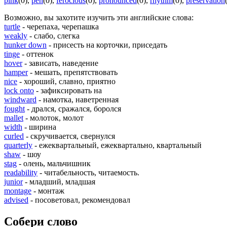
pink
(0)
,
pen
(0)
,
ferocious
(0)
,
pronounced
(0)
,
rhythm
(0)
,
preservation
Возможно, вы захотите изучить эти английские слова:
turtle
- черепаха, черепашка
weakly
- слабо, слегка
hunker down
- присесть на корточки, приседать
tinge
- оттенок
hover
- зависать, наведение
hamper
- мешать, препятствовать
nice
- хороший, славно, приятно
lock onto
- зафиксировать на
windward
- намотка, наветренная
fought
- дрался, сражался, боролся
mallet
- молоток, молот
width
- ширина
curled
- скручивается, свернулся
quarterly
- ежеквартальный, ежеквартально, квартальный
shaw
- шоу
stag
- олень, мальчишник
readability
- читабельность, читаемость.
junior
- младший, младшая
montage
- монтаж
advised
- посоветовал, рекомендовал
Собери слово