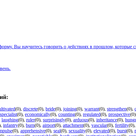
орму. Вы научитесь говорить о действиях в прошлом, которые с
вень.
ий:
ultivated
(0)
,
discrete
(0)
,
bride
(0)
,
joining
(0)
,
warrant
(0)
,
strengthen
(0)
,
specialist
(0)
,
economically
(0)
,
counting
(0)
,
regulated
(0)
,
prospective
(0)
,
laughing
(0)
,
ruler
(0)
,
surprisingly
(0)
,
arduous
(0)
,
inheritance
(0)
,
hung
)
,
infantry
(0)
,
burn
(0)
,
airport
(0)
,
attachment
(0)
,
vascular
(0)
,
fertility
(0)
mpulse
(0)
,
apprehensive
(0)
,
seal
(0)
,
sexuality
(0)
,
elevated
(0)
,
burst
(0)
,