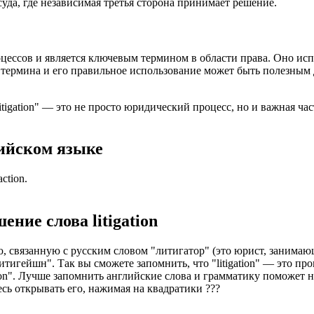
уда, где независимая третья сторона принимает решение.
оцессов и является ключевым термином в области права. Оно исп
ермина и его правильное использование может быть полезным дл
itigation" — это не просто юридический процесс, но и важная ча
ийском языке
action.
шение слова
litigation
ию, связанную с русским словом "литигатор" (это юрист, занима
"литигейшн". Так вы сможете запомнить, что "litigation" — это п
gation". Лучше запомнить английские слова и грамматику поможет
есь открывать его, нажимая на квадратики
?
?
?