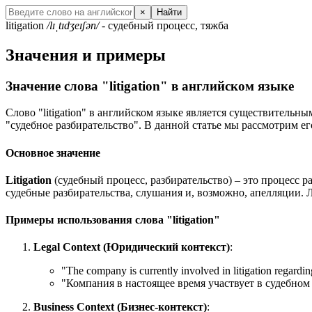
×
Найти
litigation
/lɪˌtɪdʒeɪʃən/
- судебный процесс, тяжба
Значения и примеры
Значение слова "litigation" в английском языке
Слово "litigation" в английском языке является существительны
"судебное разбирательство". В данной статье мы рассмотрим ег
Основное значение
Litigation
(судебный процесс, разбирательство) – это процесс р
судебные разбирательства, слушания и, возможно, апелляции. 
Примеры использования слова "litigation"
Legal Context (Юридический контекст)
:
"
The company is currently involved in litigation regardin
"Компания в настоящее время участвует в судебном 
Business Context (Бизнес-контекст)
: