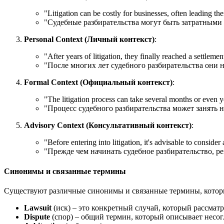
"
Litigation can be costly for businesses, often leading the
"Судебные разбирательства могут быть затратными д
Personal Context (Личный контекст)
:
"
After years of litigation, they finally reached a settlemen
"После многих лет судебного разбирательства они 
Formal Context (Официальный контекст)
:
"
The litigation process can take several months or even y
"Процесс судебного разбирательства может занять н
Advisory Context (Консультативный контекст)
:
"
Before entering into litigation, it's advisable to consider
"Прежде чем начинать судебное разбирательство, р
Синонимы и связанные термины
Существуют различные синонимы и связанные термины, которые м
Lawsuit
(иск) – это конкретный случай, который рассматр
Dispute
(спор) – общий термин, который описывает несог