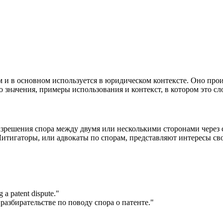
м и в основном используется в юридическом контексте. Оно происх
о значения, примеры использования и контекст, в котором это сло
азрешения спора между двумя или несколькими сторонами через с
Литигаторы, или адвокаты по спорам, представляют интересы сво
g a patent dispute.
"
разбирательстве по поводу спора о патенте."