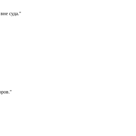
вне суда."
оров."