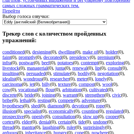
глаголов, устойчивых выражений и регулярному повторению
самых сложных грамматических тем.
Перейти
Выбор голоса озвучки:
Трекер слов с количеством пройденных
упражнений:
conditioned
(0)
,
designing
(0)
,
dwelling
(0)
,
make of
(0)
,
holder
(0)
,
faint
(0)
,
promptly
(0)
,
decorated
(0)
,
presidency
(0)
,
premium
(0)
,
infra
(0)
,
postwar
(0)
,
beef
(0)
,
potatoes
(0)
,
contempt
(0)
,
exploring
(0)
,
livestock
(0)
,
managerial
(0)
,
junta
(0)
,
renewal
(0)
,
lip
(0)
,
consult
(0)
,
insulting
(0)
,
persuaded
(0)
,
stimulate
(0)
,
bodily
(0)
,
negotiation
(0)
,
idealist
(0)
,
wondrous
(0)
,
researcher
(0)
,
meter
(0)
,
lonely
(0)
,
carcinoma
(0)
,
jet
(0)
,
billy
(0)
,
texture
(0)
,
compost
(0)
,
wool
(0)
,
cow
(0)
,
vocational
(0)
,
flour
(0)
,
arbitration
(0)
,
cultivated
(0)
,
discrete
(0)
,
bride
(0)
,
joining
(0)
,
warrant
(0)
,
strengthen
(0)
,
civic
(0)
,
bribe
(0)
,
lethal
(0)
,
resting
(0)
,
compete
(0)
,
adventure
(0)
,
hypotheses
(0)
,
shed
(0)
,
diamond
(0)
,
devotion
(0)
,
rope
(0)
,
illusion
(0)
,
specialist
(0)
,
economically
(0)
,
counting
(0)
,
regulated
(0)
,
prospective
(0)
,
openly
(0)
,
consultation
(0)
,
slow up
(0)
,
cooper
(0)
,
cortex
(0)
,
elder
(0)
,
denial
(0)
,
certain
(0)
,
tide
(0)
,
undone
(0)
,
thread
(0)
,
mantra
(0)
,
laughing
(0)
,
ruler
(0)
,
surprisingly
(0)
,
arduous
(0)
,
inheritance
(0)
,
hungry
(0)
,
cope
(0)
,
nowhere
(0)
,