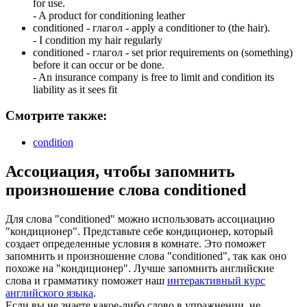
for use.
-
A product for conditioning leather
conditioned -
глагол
- apply a conditioner to (the hair).
-
I condition my hair regularly
conditioned -
глагол
- set prior requirements on (something)
before it can occur or be done.
-
An insurance company is free to limit and condition its
liability as it sees fit
Смотрите также:
condition
Ассоциация
, чтобы запомнить
произношение слова
conditioned
Для слова "conditioned" можно использовать ассоциацию
"кондиционер". Представьте себе кондиционер, который
создает определенные условия в комнате. Это поможет
запомнить и произношение слова "conditioned", так как оно
похоже на "кондиционер". Лучше запомнить английские
слова и грамматику поможет наш
интерактивный курс
английского языка
.
Если вы не знаете какое-либо слово в упражнении, не