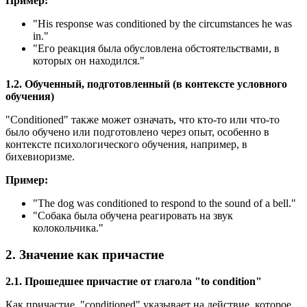
Пример:
"
His response was conditioned by the circumstances he was
in.
"
"Его реакция была обусловлена обстоятельствами, в
которых он находился."
1.2. Обученный, подготовленный (в контексте условного
обучения)
"Conditioned" также может означать, что кто-то или что-то
было обучено или подготовлено через опыт, особенно в
контексте психологического обучения, например, в
бихевиоризме.
Пример:
"
The dog was conditioned to respond to the sound of a bell.
"
"Собака была обучена реагировать на звук
колокольчика."
2. Значение как причастие
2.1. Прошедшее причастие от глагола "to condition"
Как причастие, "conditioned" указывает на действие, которое