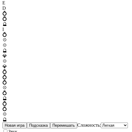
E
D
💍
💍
🔮
I
💍
💠
💠
🔮
💎
💠
💎
💍
💍
💍
💠
💍
🔮
💍
💍
💠
🔮
Сложность:
Новая игра
Подсказка
Перемешать
Звук