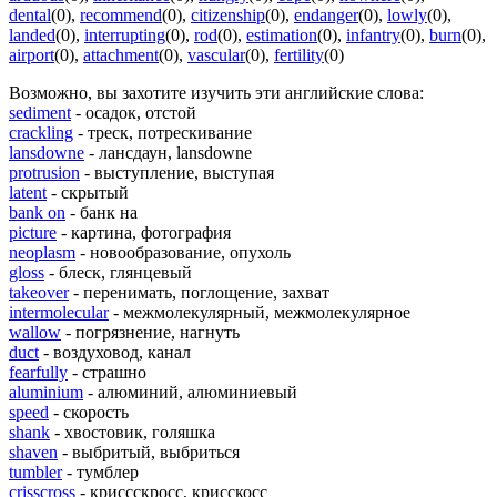
dental
(0)
,
recommend
(0)
,
citizenship
(0)
,
endanger
(0)
,
lowly
(0)
,
landed
(0)
,
interrupting
(0)
,
rod
(0)
,
estimation
(0)
,
infantry
(0)
,
burn
(0)
,
airport
(0)
,
attachment
(0)
,
vascular
(0)
,
fertility
(0)
Возможно, вы захотите изучить эти английские слова:
sediment
- осадок, отстой
crackling
- треск, потрескивание
lansdowne
- лансдаун, lansdowne
protrusion
- выступление, выступая
latent
- скрытый
bank on
- банк на
picture
- картина, фотография
neoplasm
- новообразование, опухоль
gloss
- блеск, глянцевый
takeover
- перенимать, поглощение, захват
intermolecular
- межмолекулярный, межмолекулярное
wallow
- погрязнение, нагнуть
duct
- воздуховод, канал
fearfully
- страшно
aluminium
- алюминий, алюминиевый
speed
- скорость
shank
- хвостовик, голяшка
shaven
- выбритый, выбриться
tumbler
- тумблер
crisscross
- криссскросс, крисскосс