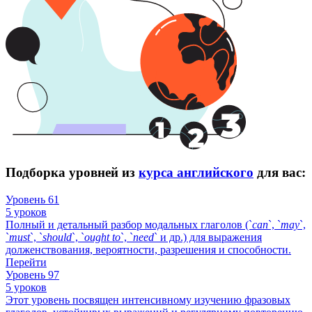
Подборка уровней из
курса английского
для вас:
Уровень 61
5 уроков
Полный и детальный разбор модальных глаголов (`
can
`, `
may
`,
`
must
`, `
should
`, `
ought
to
`, `
need
` и др.) для выражения
долженствования, вероятности, разрешения и способности.
Перейти
Уровень 97
5 уроков
Этот уровень посвящен интенсивному изучению фразовых