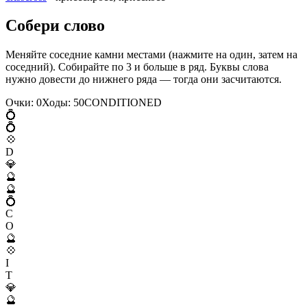
Собери слово
Меняйте соседние камни местами (нажмите на один, затем на
соседний). Собирайте по 3 и больше в ряд. Буквы слова
нужно довести до нижнего ряда — тогда они засчитаются.
Очки:
0
Ходы:
50
C
O
N
D
I
T
I
O
N
E
D
💍
💍
💠
D
💎
🔮
🔮
💍
C
O
🔮
💠
I
T
💎
🔮