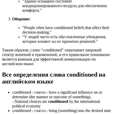
"Здание оснащено системой
кондиционированного воздуха для обеспечения
комфорта."
Общение:
"
People often have conditioned beliefs that affect their
decision-making.
"
"У людей часто есть обусловленные убеждения,
которые влияют на их принятие решений."
Таким образом, слово "conditioned" охватывает широкий
спектр значений и применений, и его правильное понимание
является важным для эффективной коммуникации на
английском языке.
Все определения слова
conditioned
на
английском языке
conditioned -
глагол
- have a significant influence on or
determine (the manner or outcome of something).
-
National choices are
conditioned
by the international
political economy
conditioned -
глагол
- bring (something) into the desired state