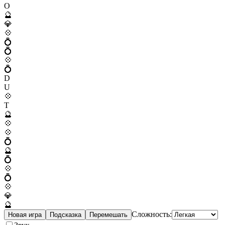
O
🔮
💎
💠
💍
💍
💠
💍
D
U
💠
T
🔮
💠
💠
💍
🔮
💍
💠
💍
💠
💎
🔮
Сложность:
Новая игра
Подсказка
Перемешать