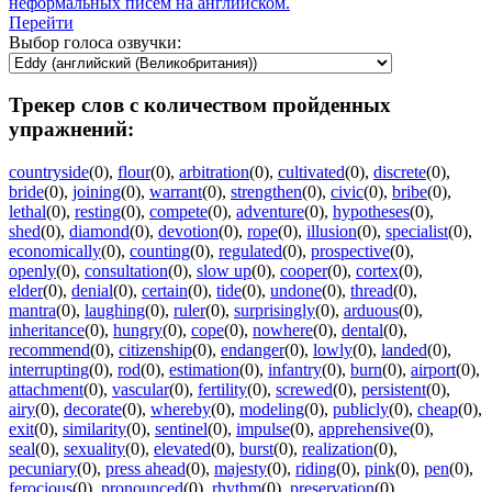
неформальных писем на английском.
Перейти
Выбор голоса озвучки:
Трекер слов с количеством пройденных
упражнений:
countryside
(0)
,
flour
(0)
,
arbitration
(0)
,
cultivated
(0)
,
discrete
(0)
,
bride
(0)
,
joining
(0)
,
warrant
(0)
,
strengthen
(0)
,
civic
(0)
,
bribe
(0)
,
lethal
(0)
,
resting
(0)
,
compete
(0)
,
adventure
(0)
,
hypotheses
(0)
,
shed
(0)
,
diamond
(0)
,
devotion
(0)
,
rope
(0)
,
illusion
(0)
,
specialist
(0)
,
economically
(0)
,
counting
(0)
,
regulated
(0)
,
prospective
(0)
,
openly
(0)
,
consultation
(0)
,
slow up
(0)
,
cooper
(0)
,
cortex
(0)
,
elder
(0)
,
denial
(0)
,
certain
(0)
,
tide
(0)
,
undone
(0)
,
thread
(0)
,
mantra
(0)
,
laughing
(0)
,
ruler
(0)
,
surprisingly
(0)
,
arduous
(0)
,
inheritance
(0)
,
hungry
(0)
,
cope
(0)
,
nowhere
(0)
,
dental
(0)
,
recommend
(0)
,
citizenship
(0)
,
endanger
(0)
,
lowly
(0)
,
landed
(0)
,
interrupting
(0)
,
rod
(0)
,
estimation
(0)
,
infantry
(0)
,
burn
(0)
,
airport
(0)
,
attachment
(0)
,
vascular
(0)
,
fertility
(0)
,
screwed
(0)
,
persistent
(0)
,
airy
(0)
,
decorate
(0)
,
whereby
(0)
,
modeling
(0)
,
publicly
(0)
,
cheap
(0)
,
exit
(0)
,
similarity
(0)
,
sentinel
(0)
,
impulse
(0)
,
apprehensive
(0)
,
seal
(0)
,
sexuality
(0)
,
elevated
(0)
,
burst
(0)
,
realization
(0)
,
pecuniary
(0)
,
press ahead
(0)
,
majesty
(0)
,
riding
(0)
,
pink
(0)
,
pen
(0)
,
ferocious
(0)
,
pronounced
(0)
,
rhythm
(0)
,
preservation
(0)
,