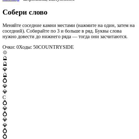
Собери слово
Меняйте соседние камни местами (нажмите на один, затем на
соседний). Собирайте по 3 и больше в ряд. Буквы слова
нужно довести до нижнего ряда — тогда они засчитаются.
Очки:
0
Ходы:
50
C
O
U
N
T
R
Y
S
I
D
E
💠
🔮
🔮
💎
🔮
💍
💎
💎
C
💍
💎
💍
💎
💎
💍
💍