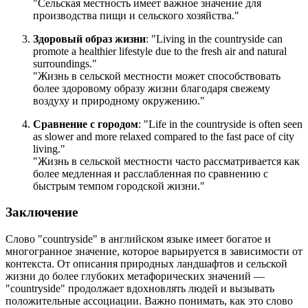
"Сельская местность имеет важное значение для
производства пищи и сельского хозяйства."
Здоровый образ жизни
: "
Living in the countryside can
promote a healthier lifestyle due to the fresh air and natural
surroundings.
"
"Жизнь в сельской местности может способствовать
более здоровому образу жизни благодаря свежему
воздуху и природному окружению."
Сравнение с городом
: "
Life in the countryside is often seen
as slower and more relaxed compared to the fast pace of city
living.
"
"Жизнь в сельской местности часто рассматривается как
более медленная и расслабленная по сравнению с
быстрым темпом городской жизни."
Заключение
Слово "countryside" в английском языке имеет богатое и
многогранное значение, которое варьируется в зависимости от
контекста. От описания природных ландшафтов и сельской
жизни до более глубоких метафорических значений —
"countryside" продолжает вдохновлять людей и вызывать
положительные ассоциации. Важно понимать, как это слово