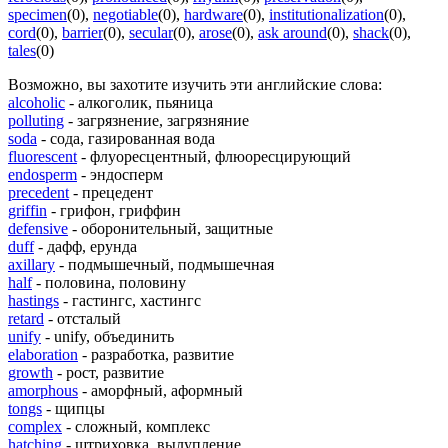
specimen
(0)
,
negotiable
(0)
,
hardware
(0)
,
institutionalization
(0)
,
cord
(0)
,
barrier
(0)
,
secular
(0)
,
arose
(0)
,
ask around
(0)
,
shack
(0)
,
tales
(0)
Возможно, вы захотите изучить эти английские слова:
alcoholic
- алкоголик, пьяница
polluting
- загрязнение, загрязняние
soda
- сода, газированная вода
fluorescent
- флуоресцентный, флюоресцирующий
endosperm
- эндосперм
precedent
- прецедент
griffin
- грифон, гриффин
defensive
- оборонительный, защитные
duff
- дафф, ерунда
axillary
- подмышечный, подмышечная
half
- половина, половину
hastings
- гастингс, хастингс
retard
- отсталый
unify
- unify, объединить
elaboration
- разработка, развитие
growth
- рост, развитие
amorphous
- аморфный, аформный
tongs
- щипцы
complex
- сложный, комплекс
hatching
- штриховка, вылупление