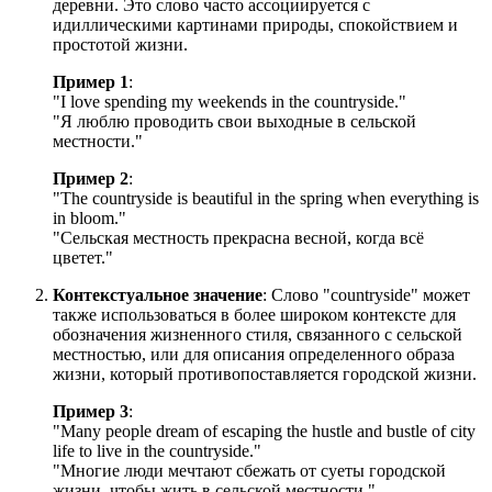
деревни. Это слово часто ассоциируется с
идиллическими картинами природы, спокойствием и
простотой жизни.
Пример 1
:
"
I love spending my weekends in the countryside.
"
"Я люблю проводить свои выходные в сельской
местности."
Пример 2
:
"
The countryside is beautiful in the spring when everything is
in bloom.
"
"Сельская местность прекрасна весной, когда всё
цветет."
Контекстуальное значение
: Слово "countryside" может
также использоваться в более широком контексте для
обозначения жизненного стиля, связанного с сельской
местностью, или для описания определенного образа
жизни, который противопоставляется городской жизни.
Пример 3
:
"
Many people dream of escaping the hustle and bustle of city
life to live in the countryside.
"
"Многие люди мечтают сбежать от суеты городской
жизни, чтобы жить в сельской местности."