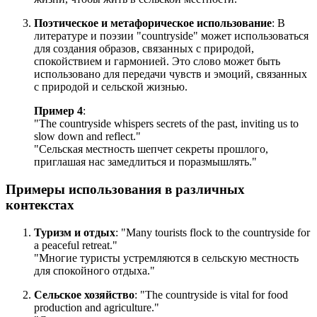
Поэтическое и метафорическое использование
: В
литературе и поэзии "countryside" может использоваться
для создания образов, связанных с природой,
спокойствием и гармонией. Это слово может быть
использовано для передачи чувств и эмоций, связанных
с природой и сельской жизнью.
Пример 4
:
"
The countryside whispers secrets of the past, inviting us to
slow down and reflect.
"
"Сельская местность шепчет секреты прошлого,
приглашая нас замедлиться и поразмышлять."
Примеры использования в различных
контекстах
Туризм и отдых
: "
Many tourists flock to the countryside for
a peaceful retreat.
"
"Многие туристы устремляются в сельскую местность
для спокойного отдыха."
Сельское хозяйство
: "
The countryside is vital for food
production and agriculture.
"