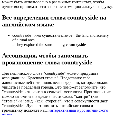
может быть использовано в различных контекстах, чтобы
лучше воспринимать его значение и эмоциональную нагрузку.
Все определения слова
countryside
на
английском языке
countryside -
имя существительное
- the land and scenery
of a rural area.
-
They explored the surrounding
countryside
Ассоциация
, чтобы запомнить
произношение слова
countryside
Для английского слова "countryside" можно придумать
ассоциацию: "Красивая страна". Представьте себе
живописные пейзажи, поля, леса и деревни, которые можно
увидеть за пределами города. Это поможет запомнить, что
"countryside" относится к сельской местности. Произношение
можно запомнить, выделив части слова: "кантри" (как
"страна") и "сайд" (как "сторона"), что в совокупности даст
"countryside". Лучше запомнить английские слова и
грамматику поможет наш
интерактивный курс английского
языка
.