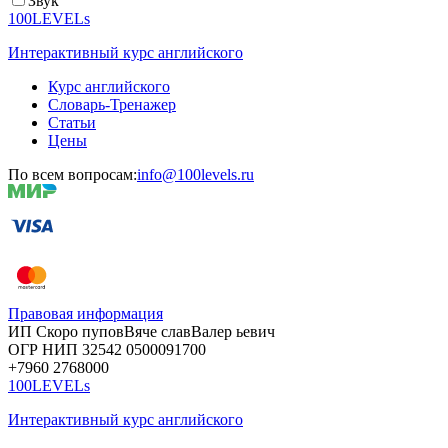
Звук
100LEVELs
Интерактивный курс английского
Курс английского
Словарь-Тренажер
Статьи
Цены
По всем вопросам:
info@100levels.ru
Правовая информация
ИП Скоро
пупов
Вяче
слав
Валер
ьевич
ОГР
НИП
32542
05000
91700
+7960
276
8000
100LEVELs
Интерактивный курс английского