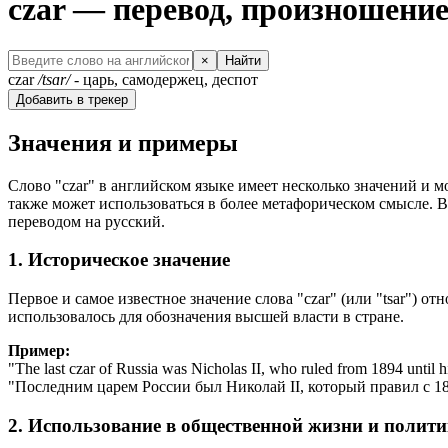
czar — перевод, произношени
×
Найти
czar
/tsɑr/
- царь, самодержец, деспот
Добавить в трекер
Значения и примеры
Слово "czar" в английском языке имеет несколько значений и м
также может использоваться в более метафорическом смысле. В
переводом на русский.
1. Историческое значение
Первое и самое известное значение слова "czar" (или "tsar") о
использовалось для обозначения высшей власти в стране.
Пример:
"
The last czar of Russia was Nicholas II, who ruled from 1894 until h
"Последним царем России был Николай II, который правил с 189
2. Использование в общественной жизни и полити