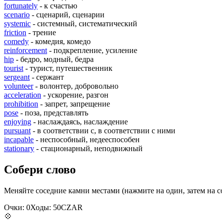
fortunately
- к счастью
scenario
- сценарий, сценарии
systemic
- системный, систематический
friction
- трение
comedy
- комедия, комедо
reinforcement
- подкрепление, усиление
hip
- бедро, модный, бедра
tourist
- турист, путешественник
sergeant
- сержант
volunteer
- волонтер, добровольно
acceleration
- ускорение, разгон
prohibition
- запрет, запрещение
pose
- поза, представлять
enjoying
- наслаждаясь, наслаждение
pursuant
- в соответствии с, в соответствии с ними
incapable
- неспособный, недееспособен
stationary
- стационарный, неподвижный
Собери слово
Меняйте соседние камни местами (нажмите на один, затем на с
Очки:
0
Ходы:
50
C
Z
A
R
💠