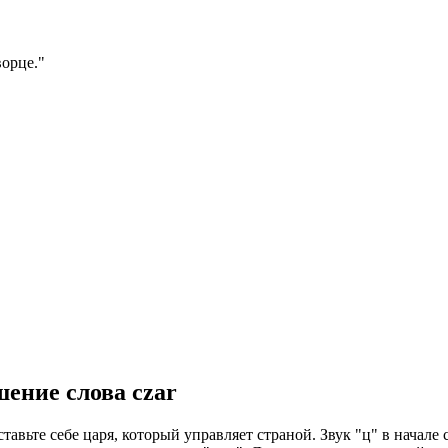
ворце.
"
шение слова
czar
авьте себе царя, который управляет страной. Звук "ц" в начале 