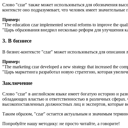
Слово "czar" также может использоваться для обозначения вы
контексте оно подразумевает, что человек имеет значительные 
Пример:
"
The education czar implemented several reforms to improve the quali
"Царь образования внедрил несколько реформ для улучшения к
3. В бизнесе
В бизнес-контексте "czar" может использоваться для описания 
Пример:
"
The marketing czar developed a new strategy that increased the com
"Царь маркетинга разработал новую стратегию, которая увели
Заключение
Слово "czar" в английском языке имеет богатую историю и разн
обладающих властью и ответственностью в различных сферах. С
высокопоставленных должностных лиц и экспертов, которые в
Таким образом, "czar" остается актуальным и значимым термин
Попробуйте нашу методику: не просто читайте, а говорите!