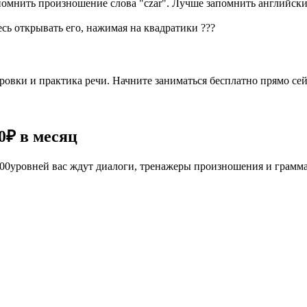
запомнить произношение слова "czar". Лучше запомнить английс
есь открывать его, нажимая на квадратики
?
?
?
овки и практика речи. Начните заниматься бесплатно прямо сей
0₽
в месяц
е 100уровней вас ждут диалоги, тренажеры произношения и грамм