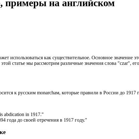
е, примеры на английском
ожет использоваться как существительное. Основное значение эт
 этой статье мы рассмотрим различные значения слова "czar", е
тносится к русским monarchам, которые правили в России до 1917 
is abdication in 1917.
"
4 года до своей отречения в 1917 году."
ке