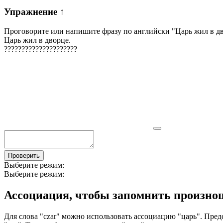
Упражнение
↑
Проговорите или напишите фразу по английски "
Царь жил в д
Царь жил в дворце.
?
?
?
?
?
?
?
?
?
?
?
?
?
?
?
?
?
?
?
?
?
Проверить
Выберите режим:
Выберите режим:
Ассоциация
, чтобы запомнить произно
Для слова "czar" можно использовать ассоциацию "царь". Предст