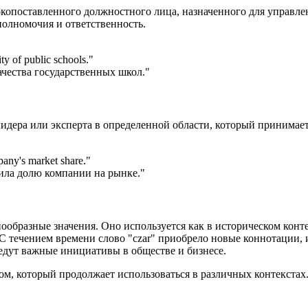
сокопоставленного должностного лица, назначенного для управ
полномочия и ответственность.
ty of public schools.
"
ачества государственных школ."
лидера или эксперта в определенной области, который принимает
pany's market share.
"
чила долю компании на рынке."
ообразные значения. Оно используется как в историческом конте
 течением времени слово "czar" приобрело новые коннотации, и
едут важные инициативы в обществе и бизнесе.
ом, который продолжает использоваться в различных контекстах