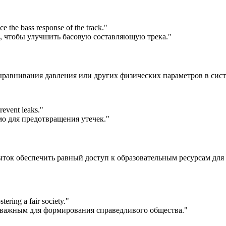
ce the bass response of the track.
"
а, чтобы улучшить басовую составляющую трека."
выравнивания давления или других физических параметров в сист
revent leaks.
"
о для предотвращения утечек."
пыток обеспечить равный доступ к образовательным ресурсам для
tering a fair society.
"
 важным для формирования справедливого общества."