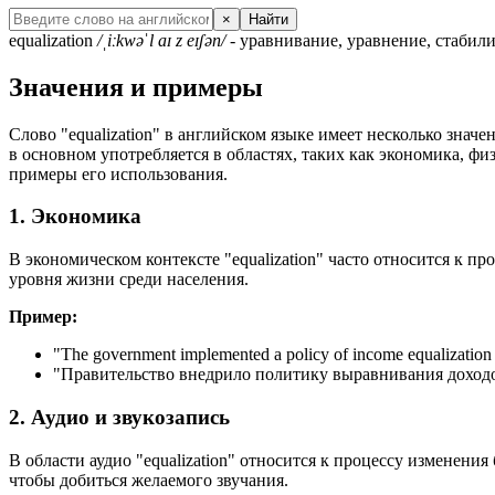
×
Найти
equalization
/ˌiːkwəˈl aɪ z eɪʃən/
- уравнивание, уравнение, стабили
Значения и примеры
Слово "equalization" в английском языке имеет несколько знач
в основном употребляется в областях, таких как экономика, фи
примеры его использования.
1. Экономика
В экономическом контексте "equalization" часто относится к п
уровня жизни среди населения.
Пример:
"
The government implemented a policy of income equalization t
"Правительство внедрило политику выравнивания доходо
2. Аудио и звукозапись
В области аудио "equalization" относится к процессу изменени
чтобы добиться желаемого звучания.