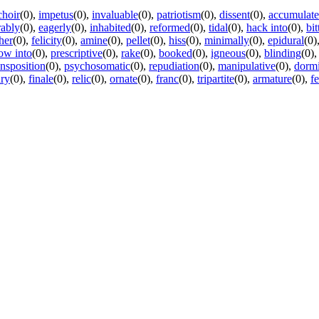
choir
(0)
,
impetus
(0)
,
invaluable
(0)
,
patriotism
(0)
,
dissent
(0)
,
accumulate
rably
(0)
,
eagerly
(0)
,
inhabited
(0)
,
reformed
(0)
,
tidal
(0)
,
hack into
(0)
,
bit
her
(0)
,
felicity
(0)
,
amine
(0)
,
pellet
(0)
,
hiss
(0)
,
minimally
(0)
,
epidural
(0)
ow into
(0)
,
prescriptive
(0)
,
rake
(0)
,
booked
(0)
,
igneous
(0)
,
blinding
(0)
ansposition
(0)
,
psychosomatic
(0)
,
repudiation
(0)
,
manipulative
(0)
,
dormi
ry
(0)
,
finale
(0)
,
relic
(0)
,
ornate
(0)
,
franc
(0)
,
tripartite
(0)
,
armature
(0)
,
f