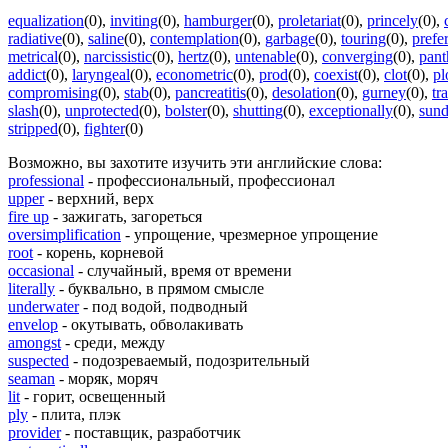
equalization
(0)
,
inviting
(0)
,
hamburger
(0)
,
proletariat
(0)
,
princely
(0)
,
radiative
(0)
,
saline
(0)
,
contemplation
(0)
,
garbage
(0)
,
touring
(0)
,
prefe
metrical
(0)
,
narcissistic
(0)
,
hertz
(0)
,
untenable
(0)
,
converging
(0)
,
pant
addict
(0)
,
laryngeal
(0)
,
econometric
(0)
,
prod
(0)
,
coexist
(0)
,
clot
(0)
,
pl
compromising
(0)
,
stab
(0)
,
pancreatitis
(0)
,
desolation
(0)
,
gurney
(0)
,
tr
slash
(0)
,
unprotected
(0)
,
bolster
(0)
,
shutting
(0)
,
exceptionally
(0)
,
sund
stripped
(0)
,
fighter
(0)
Возможно, вы захотите изучить эти английские слова:
professional
- профессиональный, профессионал
upper
- верхний, верх
fire up
- зажигать, загореться
oversimplification
- упрощение, чрезмерное упрощение
root
- корень, корневой
occasional
- случайный, время от времени
literally
- буквально, в прямом смысле
underwater
- под водой, подводный
envelop
- окутывать, обволакивать
amongst
- среди, между
suspected
- подозреваемый, подозрительный
seaman
- моряк, моряч
lit
- горит, освещенный
ply
- плита, плэк
provider
- поставщик, разработчик