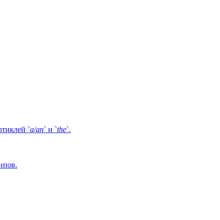
ртиклей `
a
/
an
` и `
the
`.
типов.