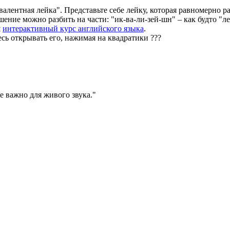
валентная лейка". Представьте себе лейку, которая равномерно р
шение можно разбить на части: "ик-ва-ли-зей-шн" – как будто "л
ш
интерактивный курс английского языка
.
есь открывать его, нажимая на квадратики
?
?
?
 важно для живого звука.
"