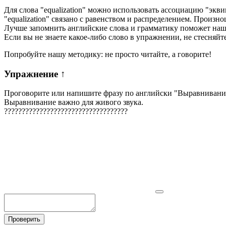
Для слова "equalization" можно использовать ассоциацию "экви
"equalization" связано с равенством и распределением. Произно
Лучше запомнить английские слова и грамматику поможет на
Если вы не знаете какое-либо слово в упражнении, не стесняйт
Попробуйте нашу методику: не просто читайте, а говорите!
Упражнение
↑
Проговорите или напишите фразу по английски "
Выравнивание
Выравнивание важно для живого звука.
?
?
?
?
?
?
?
?
?
?
?
?
?
?
?
?
?
?
?
?
?
?
?
?
?
?
?
?
?
?
?
?
?
?
?
Проверить