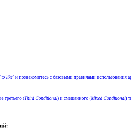
`
to
like
` и познакомитесь с базовыми правилами использования а
 третьего (
Third
Conditional
) и смешанного (
Mixed
Conditional
) 
ий: