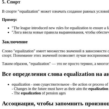
5. Спорт
В спорте "equalization" может означать создание равных услов
Пример:
"
The league introduced new rules for equalization to ensure a 
"Лига ввела новые правила выравнивания, чтобы обеспеч
Заключение
Слово "equalization" имеет множество значений в зависимости о
спорт. Понимание этих значений позволяет лучше воспринимать
Таким образом, "equalization" — это не просто термин, а мног
Все определения слова
equalization
на а
equalization -
имя существительное
- the action or process of
-
Changes in the future must have as their aim the
equalization
-
The
equalization
of pension ages
Ассоциация
, чтобы запомнить произно