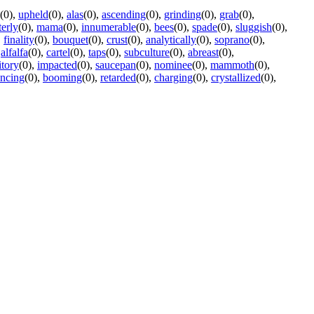
(0)
,
upheld
(0)
,
alas
(0)
,
ascending
(0)
,
grinding
(0)
,
grab
(0)
,
terly
(0)
,
mama
(0)
,
innumerable
(0)
,
bees
(0)
,
spade
(0)
,
sluggish
(0)
,
,
finality
(0)
,
bouquet
(0)
,
crust
(0)
,
analytically
(0)
,
soprano
(0)
,
,
alfalfa
(0)
,
cartel
(0)
,
taps
(0)
,
subculture
(0)
,
abreast
(0)
,
tory
(0)
,
impacted
(0)
,
saucepan
(0)
,
nominee
(0)
,
mammoth
(0)
,
encing
(0)
,
booming
(0)
,
retarded
(0)
,
charging
(0)
,
crystallized
(0)
,