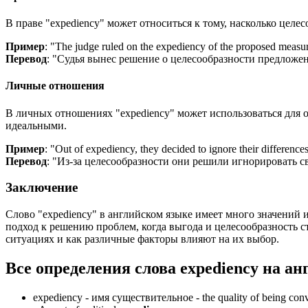
В праве "expediency" может относиться к тому, насколько цел
Пример
: "
The judge ruled on the expediency of the proposed measur
Перевод
: "Судья вынес решение о целесообразности предложе
Личные отношения
В личных отношениях "expediency" может использоваться для 
идеальными.
Пример
: "
Out of expediency, they decided to ignore their differences
Перевод
: "Из-за целесообразности они решили игнорировать с
Заключение
Слово "expediency" в английском языке имеет много значений 
подход к решению проблем, когда выгода и целесообразность 
ситуациях и как различные факторы влияют на их выбор.
Все определения слова
expediency
на ан
expediency -
имя существительное
- the quality of being con