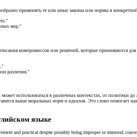
есообразно применять те или иные законы или нормы в конкретно
es.
"
нных мер."
описания компромиссов или решений, которые принимаются для 
.
"
вои различия."
и может использоваться в различных контекстах, от политики д
ставятся выше моральных норм и идеалов. Это слово помогает 
глийском языке
venient and practical despite possibly being improper or immoral; conv