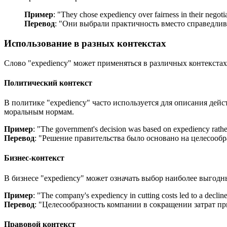
Пример
: "
They chose expediency over fairness in their negotia
Перевод
: "Они выбрали практичность вместо справедлив
Использование в разных контекстах
Слово "expediency" может применяться в различных контекстах
Политический контекст
В политике "expediency" часто используется для описания де
моральным нормам.
Пример
: "
The government's decision was based on expediency rather
Перевод
: "Решение правительства было основано на целесообра
Бизнес-контекст
В бизнесе "expediency" может означать выбор наиболее выгодн
Пример
: "
The company's expediency in cutting costs led to a decline
Перевод
: "Целесообразность компании в сокращении затрат п
Правовой контекст