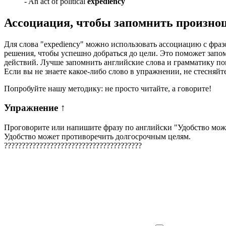
-
An act of political
expediency
Ассоциация
, чтобы запомнить произно
Для слова "expediency" можно использовать ассоциацию с фраз
решения, чтобы успешно добраться до цели. Это поможет запом
действий. Лучше запомнить английские слова и грамматику п
Если вы не знаете какое-либо слово в упражнении, не стесняйт
Попробуйте нашу методику: не просто читайте, а говорите!
Упражнение
↑
Проговорите или напишите фразу по английски "
Удобство мож
Удобство может противоречить долгосрочным целям.
?
?
?
?
?
?
?
?
?
?
?
?
?
?
?
?
?
?
?
?
?
?
?
?
?
?
?
?
?
?
?
?
?
?
?
?
?
?
?