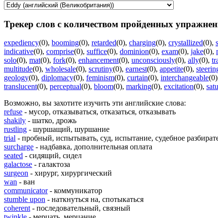
Трекер слов с количеством пройденных упражнен
expediency
(0)
,
booming
(0)
,
retarded
(0)
,
charging
(0)
,
crystallized
(0)
,
indicative
(0)
,
comprise
(0)
,
suffice
(0)
,
dominion
(0)
,
exam
(0)
,
jake
(0)
,
solo
(0)
,
mat
(0)
,
fork
(0)
,
enhancement
(0)
,
unconsciously
(0)
,
ally
(0)
,
tr
multitude
(0)
,
wholesale
(0)
,
scrutiny
(0)
,
earnest
(0)
,
appetite
(0)
,
steerin
geology
(0)
,
diplomacy
(0)
,
feminism
(0)
,
curtain
(0)
,
interchangeable
(0)
translucent
(0)
,
perceptual
(0)
,
bloom
(0)
,
marking
(0)
,
excitation
(0)
,
sat
Возможно, вы захотите изучить эти английские слова:
refuse
- мусор, отказываться, отказаться, отказывать
shakily
- шатко, дрожь
rustling
- шуршащий, шуршание
trial
- пробный, испытывать, суд, испытание, судебное разбират
surcharge
- надбавка, дополнительная оплата
seated
- сидящий, сидел
galactose
- галактоза
surgeon
- хирург, хирургический
wan
- ван
communicator
- коммуникатор
stumble upon
- наткнуться на, спотыкаться
coherent
- последовательный, связный
twinkle
- мерцать, мерцание