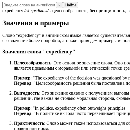
×
Найти
expediency
/ɛkˈspɛdiənsi/
- целесообразность, беспринципность, 
Значения и примеры
Слово "expediency" в английском языке является существитель
его значение более подробно, а также приведем примеры испол
Значения слова "expediency"
Целесообразность
: Это основное значение слова. Оно п
является идеальным с моральной или этической точки зре
Пример
: "
The expediency of the decision was questioned by 
Перевод
: "Целесообразность решения была поставлена п
Выгодность
: Это значение связано с получением выгоды
решений, где важна не столько моральная сторона, сколько
Пример
: "
In politics, expediency often outweighs principles.
"
Перевод
: "В политике выгода часто перевешивает принц
Практичность
: Слово может также использоваться для о
правил или норм.