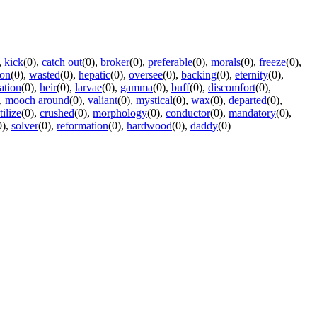
,
kick
(0)
,
catch out
(0)
,
broker
(0)
,
preferable
(0)
,
morals
(0)
,
freeze
(0)
,
ion
(0)
,
wasted
(0)
,
hepatic
(0)
,
oversee
(0)
,
backing
(0)
,
eternity
(0)
,
ation
(0)
,
heir
(0)
,
larvae
(0)
,
gamma
(0)
,
buff
(0)
,
discomfort
(0)
,
,
mooch around
(0)
,
valiant
(0)
,
mystical
(0)
,
wax
(0)
,
departed
(0)
,
tilize
(0)
,
crushed
(0)
,
morphology
(0)
,
conductor
(0)
,
mandatory
(0)
,
0)
,
solver
(0)
,
reformation
(0)
,
hardwood
(0)
,
daddy
(0)