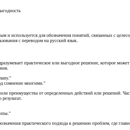
выгодность
ным и используется для обозначения понятий, связанных с целе
ьзования с переводом на русский язык.
одразумевает практическое или выгодное решение, которое может
ния.
many.
"
од сомнение многими."
 или преимущества от определенных действий или решений. Част
 результат.
ипы."
бозначения практического подхода к решению проблем, где главн