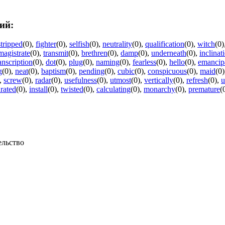
ий:
stripped
(0)
,
fighter
(0)
,
selfish
(0)
,
neutrality
(0)
,
qualification
(0)
,
witch
(0)
magistrate
(0)
,
transmit
(0)
,
brethren
(0)
,
damp
(0)
,
underneath
(0)
,
inclinat
anscription
(0)
,
dot
(0)
,
plug
(0)
,
naming
(0)
,
fearless
(0)
,
hello
(0)
,
emancip
g
(0)
,
neat
(0)
,
baptism
(0)
,
pending
(0)
,
cubic
(0)
,
conspicuous
(0)
,
maid
(0)
,
screw
(0)
,
radar
(0)
,
usefulness
(0)
,
utmost
(0)
,
vertically
(0)
,
refresh
(0)
,
u
urated
(0)
,
install
(0)
,
twisted
(0)
,
calculating
(0)
,
monarchy
(0)
,
premature
(
ельство