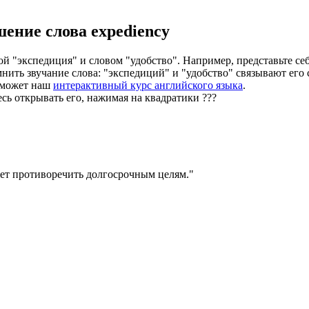
шение слова
expediency
ой "экспедиция" и словом "удобство". Например, представьте с
нить звучание слова: "экспедиций" и "удобство" связывают его 
оможет наш
интерактивный курс английского языка
.
есь открывать его, нажимая на квадратики
?
?
?
ет противоречить долгосрочным целям.
"