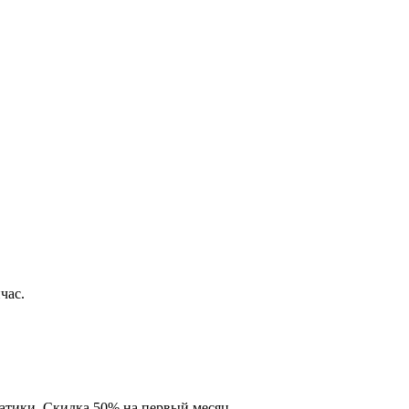
час.
матики. Скидка 50% на первый месяц.