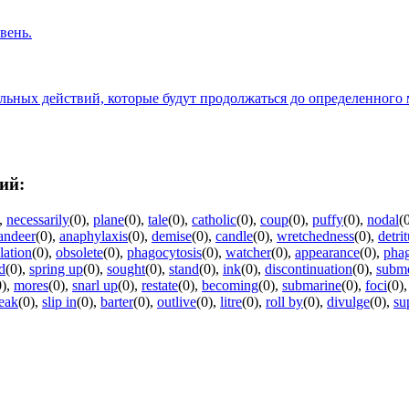
вень.
льных действий, которые будут продолжаться до определенного 
ий:
,
necessarily
(0)
,
plane
(0)
,
tale
(0)
,
catholic
(0)
,
coup
(0)
,
puffy
(0)
,
nodal
(
ndeer
(0)
,
anaphylaxis
(0)
,
demise
(0)
,
candle
(0)
,
wretchedness
(0)
,
detri
lation
(0)
,
obsolete
(0)
,
phagocytosis
(0)
,
watcher
(0)
,
appearance
(0)
,
pha
d
(0)
,
spring up
(0)
,
sought
(0)
,
stand
(0)
,
ink
(0)
,
discontinuation
(0)
,
subm
0)
,
mores
(0)
,
snarl up
(0)
,
restate
(0)
,
becoming
(0)
,
submarine
(0)
,
foci
(0)
eak
(0)
,
slip in
(0)
,
barter
(0)
,
outlive
(0)
,
litre
(0)
,
roll by
(0)
,
divulge
(0)
,
su