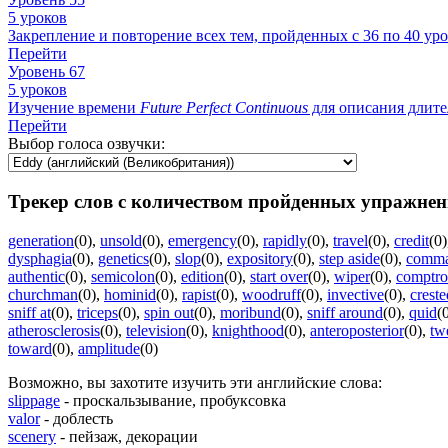
5 уроков
Закрепление и повторение всех тем, пройденных с 36 по 40 уро
Перейти
Уровень 67
5 уроков
Изучение времени
Future
Perfect
Continuous
для описания длите
Перейти
Выбор голоса озвучки:
Трекер слов с количеством пройденных упражнен
generation
(0)
,
unsold
(0)
,
emergency
(0)
,
rapidly
(0)
,
travel
(0)
,
credit
(0)
dysphagia
(0)
,
genetics
(0)
,
slop
(0)
,
expository
(0)
,
step aside
(0)
,
comma
authentic
(0)
,
semicolon
(0)
,
edition
(0)
,
start over
(0)
,
wiper
(0)
,
comptro
churchman
(0)
,
hominid
(0)
,
rapist
(0)
,
woodruff
(0)
,
invective
(0)
,
creste
sniff at
(0)
,
triceps
(0)
,
spin out
(0)
,
moribund
(0)
,
sniff around
(0)
,
quid
(
atherosclerosis
(0)
,
television
(0)
,
knighthood
(0)
,
anteroposterior
(0)
,
tw
toward
(0)
,
amplitude
(0)
Возможно, вы захотите изучить эти английские слова:
slippage
- проскальзывание, пробуксовка
valor
- доблесть
scenery
- пейзаж, декорации