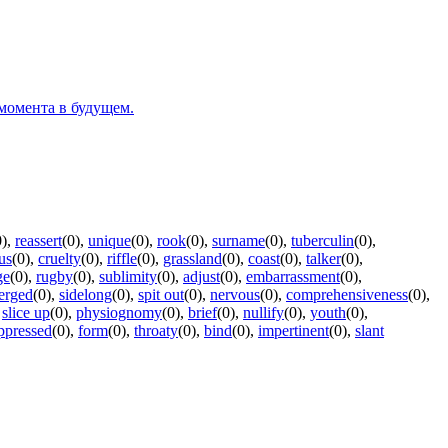
момента в будущем.
0)
,
reassert
(0)
,
unique
(0)
,
rook
(0)
,
surname
(0)
,
tuberculin
(0)
,
tus
(0)
,
cruelty
(0)
,
riffle
(0)
,
grassland
(0)
,
coast
(0)
,
talker
(0)
,
ge
(0)
,
rugby
(0)
,
sublimity
(0)
,
adjust
(0)
,
embarrassment
(0)
,
erged
(0)
,
sidelong
(0)
,
spit out
(0)
,
nervous
(0)
,
comprehensiveness
(0)
,
,
slice up
(0)
,
physiognomy
(0)
,
brief
(0)
,
nullify
(0)
,
youth
(0)
,
ppressed
(0)
,
form
(0)
,
throaty
(0)
,
bind
(0)
,
impertinent
(0)
,
slant