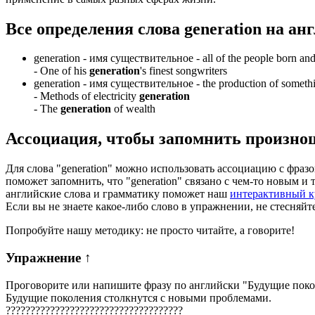
Все определения слова
generation
на анг
generation -
имя существительное
- all of the people born and
-
One of his
generation
's finest songwriters
generation -
имя существительное
- the production of someth
-
Methods of electricity
generation
-
The
generation
of wealth
Ассоциация
, чтобы запомнить произно
Для слова "generation" можно использовать ассоциацию с фразо
поможет запомнить, что "generation" связано с чем-то новым и
английские слова и грамматику поможет наш
интерактивный к
Если вы не знаете какое-либо слово в упражнении, не стесняйт
Попробуйте нашу методику: не просто читайте, а говорите!
Упражнение
↑
Проговорите или напишите фразу по английски "
Будущие поко
Будущие поколения столкнутся с новыми проблемами.
?
?
?
?
?
?
?
?
?
?
?
?
?
?
?
?
?
?
?
?
?
?
?
?
?
?
?
?
?
?
?
?
?
?
?
?