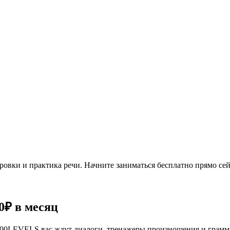
овки и практика речи. Начните заниматься бесплатно прямо сей
0₽
в месяц
се 100LEVELS вас ждут диалоги, тренажеры произношения и грам