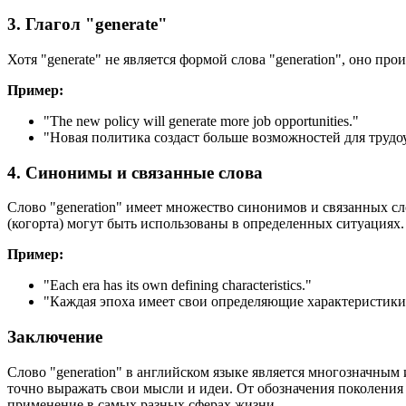
3. Глагол "generate"
Хотя "generate" не является формой слова "generation", оно пр
Пример:
"
The new policy will generate more job opportunities.
"
"Новая политика создаст больше возможностей для трудо
4. Синонимы и связанные слова
Слово "generation" имеет множество синонимов и связанных слов,
(когорта) могут быть использованы в определенных ситуациях.
Пример:
"
Each era has its own defining characteristics.
"
"Каждая эпоха имеет свои определяющие характеристики
Заключение
Слово "generation" в английском языке является многозначным
точно выражать свои мысли и идеи. От обозначения поколения 
применение в самых разных сферах жизни.