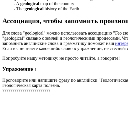
-
A
geological
map of the country
-
The
geological
history of the Earth
Ассоциация
, чтобы запомнить произно
Для слова "geological" можно использовать ассоциацию "Гео (зе
"geological" связано с землей и геологическими процессами. Ч
запомнить английские слова и грамматику поможет наш
интер
Если вы не знаете какое-либо слово в упражнении, не стесняйт
Попробуйте нашу методику: не просто читайте, а говорите!
Упражнение
↑
Проговорите или напишите фразу по английски "
Геологическая
Геологическая карта полезна.
?
?
?
?
?
?
?
?
?
?
?
?
?
?
?
?
?
?
?
?
?
?
?
?