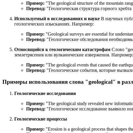
Пример:
"
The geological structure of the mountain rang
Перевод:
"Геологическая структура горного хребта 
Используемый в исследованиях и науке
В научных публи
геологических изысканиях. Например:
Пример:
"
Geological surveys are essential for understan
Перевод:
"Геологические обследования необходимы
Относящийся к геологическим катастрофам
Слово "geo
землетрясения или вулканические извержения. Например
Пример:
"
The geological events that caused the earthqu
Перевод:
"Геологические события, которые вызвал
Примеры использования слова "geological" в раз
Геологические исследования
Пример:
"
The geological study revealed new information
Перевод:
"Геологическое исследование выявило но
Геологические процессы
Пример:
"
Erosion is a geological process that shapes th