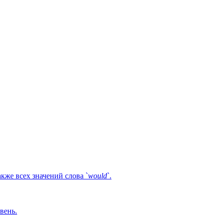
кже всех значений слова `
would
`.
вень.