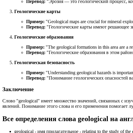
Перевод:
"Эрозия — это геологический процесс, к
Геологические карты
Пример:
"
Geological maps are crucial for mineral explo
Перевод:
"Геологические карты имеют решающее зн
Геологические образования
Пример:
"
The geological formations in this area are a re
Перевод:
"Геологические образования в этом район
Геологическая безопасность
Пример:
"
Understanding geological hazards is importan
Перевод:
"Понимание геологических опасностей ва
Заключение
Слово "geological" имеет множество значений, связанных с из
явлений. Понимание этого слова и его применения помогает л
Все определения слова
geological
на анг
geological -
имя прилагательное
- relating to the study of the