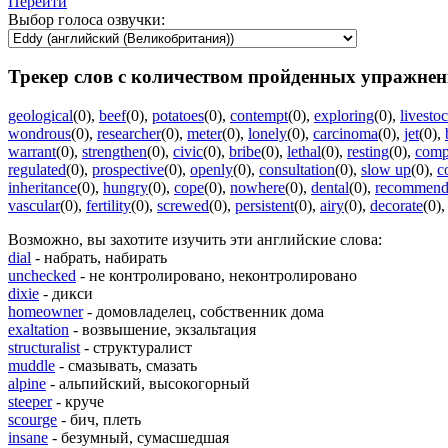
Перейти
Выбор голоса озвучки:
Трекер слов с количеством пройденных упражнен
geological
(0)
,
beef
(0)
,
potatoes
(0)
,
contempt
(0)
,
exploring
(0)
,
livesto
wondrous
(0)
,
researcher
(0)
,
meter
(0)
,
lonely
(0)
,
carcinoma
(0)
,
jet
(0)
,
warrant
(0)
,
strengthen
(0)
,
civic
(0)
,
bribe
(0)
,
lethal
(0)
,
resting
(0)
,
comp
regulated
(0)
,
prospective
(0)
,
openly
(0)
,
consultation
(0)
,
slow up
(0)
,
c
inheritance
(0)
,
hungry
(0)
,
cope
(0)
,
nowhere
(0)
,
dental
(0)
,
recommen
vascular
(0)
,
fertility
(0)
,
screwed
(0)
,
persistent
(0)
,
airy
(0)
,
decorate
(0)
Возможно, вы захотите изучить эти английские слова:
dial
- набрать, набирать
unchecked
- не контролировано, неконтролировано
dixie
- дикси
homeowner
- домовладелец, собственник дома
exaltation
- возвышение, экзальтация
structuralist
- структуралист
muddle
- смазывать, смазать
alpine
- альпийский, высокогорный
steeper
- круче
scourge
- бич, плеть
insane
- безумный, сумасшедшая