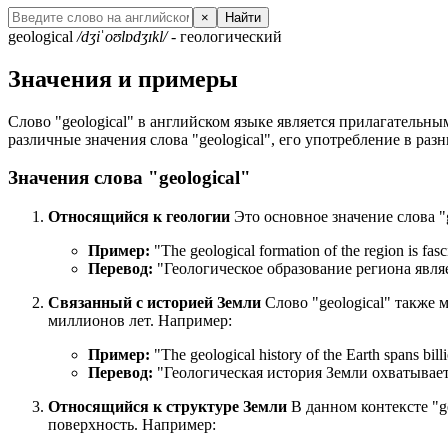
×
Найти
geological
/dʒiˈoʊlɒdʒɪkl/
- геологический
Значения и примеры
Слово "geological" в английском языке является прилагательным
различные значения слова "geological", его употребление в ра
Значения слова "geological"
Относящийся к геологии
Это основное значение слова "
Пример:
"
The geological formation of the region is fasc
Перевод:
"Геологическое образование региона явля
Связанный с историей Земли
Слово "geological" также 
миллионов лет. Например:
Пример:
"
The geological history of the Earth spans billi
Перевод:
"Геологическая история Земли охватывает
Относящийся к структуре Земли
В данном контексте "g
поверхность. Например: