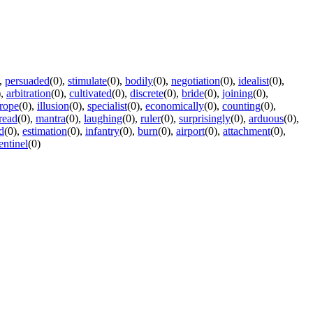
,
persuaded
(0)
,
stimulate
(0)
,
bodily
(0)
,
negotiation
(0)
,
idealist
(0)
,
)
,
arbitration
(0)
,
cultivated
(0)
,
discrete
(0)
,
bride
(0)
,
joining
(0)
,
rope
(0)
,
illusion
(0)
,
specialist
(0)
,
economically
(0)
,
counting
(0)
,
read
(0)
,
mantra
(0)
,
laughing
(0)
,
ruler
(0)
,
surprisingly
(0)
,
arduous
(0)
,
d
(0)
,
estimation
(0)
,
infantry
(0)
,
burn
(0)
,
airport
(0)
,
attachment
(0)
,
entinel
(0)