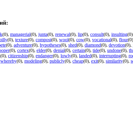
ий:
ck
(0)
,
managerial
(0)
,
junta
(0)
,
renewal
(0)
,
lip
(0)
,
consult
(0)
,
insulting
(0)
billy
(0)
,
texture
(0)
,
compost
(0)
,
wool
(0)
,
cow
(0)
,
vocational
(0)
,
flour
(0
ete
(0)
,
adventure
(0)
,
hypotheses
(0)
,
shed
(0)
,
diamond
(0)
,
devotion
(0)
,
ooper
(0)
,
cortex
(0)
,
elder
(0)
,
denial
(0)
,
certain
(0)
,
tide
(0)
,
undone
(0)
,
th
d
(0)
,
citizenship
(0)
,
endanger
(0)
,
lowly
(0)
,
landed
(0)
,
interrupting
(0)
,
ro
,
whereby
(0)
,
modeling
(0)
,
publicly
(0)
,
cheap
(0)
,
exit
(0)
,
similarity
(0)
,
s