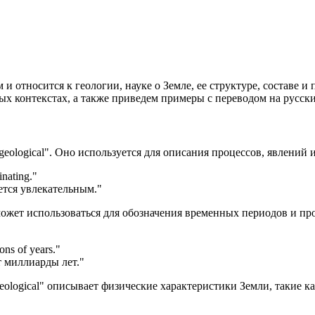
 и относится к геологии, науке о Земле, ее структуре, составе 
зных контекстах, а также приведем примеры с переводом на русск
geological". Оно используется для описания процессов, явлений
inating.
"
ется увлекательным."
может использоваться для обозначения временных периодов и пр
ons of years.
"
 миллиарды лет."
eological" описывает физические характеристики Земли, такие 