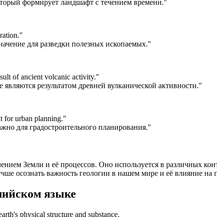
оторый формирует ландшафт с течением времени."
ration.
"
ачение для разведки полезных ископаемых."
sult of ancient volcanic activity.
"
е являются результатом древней вулканической активности."
t for urban planning.
"
жно для градостроительного планирования."
учением Земли и её процессов. Оно используется в различных ко
учше осознать важность геологии в нашем мире и её влияние на
лийском языке
 earth's physical structure and substance.