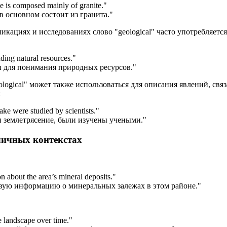
e is composed mainly of granite.
"
в основном состоит из гранита."
кациях и исследованиях слово "geological" часто употребляетс
ding natural resources.
"
 для понимания природных ресурсов."
logical" может также использоваться для описания явлений, свя
:
ake were studied by scientists.
"
и землетрясение, были изучены учеными."
личных контекстах
 about the area’s mineral deposits.
"
вую информацию о минеральных залежах в этом районе."
e landscape over time.
"