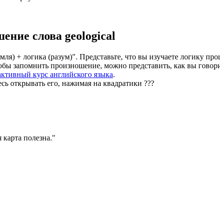
шение слова
geological
мля) + логика (разум)". Представьте, что вы изучаете логику пр
тобы запомнить произношение, можно представить, как вы говори
активный курс английского языка
.
есь открывать его, нажимая на квадратики
?
?
?
 карта полезна.
"