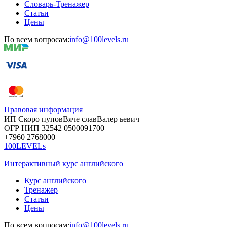
Словарь-Тренажер
Статьи
Цены
По всем вопросам:
info@100levels.ru
Правовая информация
ИП Скоро
пупов
Вяче
слав
Валер
ьевич
ОГР
НИП
32542
05000
91700
+7960
276
8000
100LEVELs
Интерактивный курс английского
Курс английского
Тренажер
Статьи
Цены
По всем вопросам:
info@100levels.ru