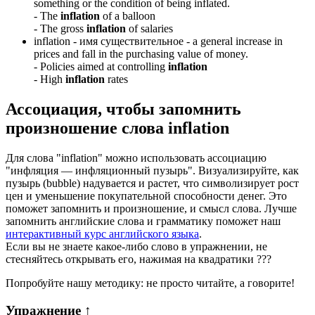
something or the condition of being inflated.
-
The
inflation
of a balloon
-
The gross
inflation
of salaries
inflation -
имя существительное
- a general increase in
prices and fall in the purchasing value of money.
-
Policies aimed at controlling
inflation
-
High
inflation
rates
Ассоциация
, чтобы запомнить
произношение слова
inflation
Для слова "inflation" можно использовать ассоциацию
"инфляция — инфляционный пузырь". Визуализируйте, как
пузырь (bubble) надувается и растет, что символизирует рост
цен и уменьшение покупательной способности денег. Это
поможет запомнить и произношение, и смысл слова. Лучше
запомнить английские слова и грамматику поможет наш
интерактивный курс английского языка
.
Если вы не знаете какое-либо слово в упражнении, не
стесняйтесь открывать его, нажимая на квадратики
?
?
?
Попробуйте нашу методику: не просто читайте, а говорите!
Упражнение
↑