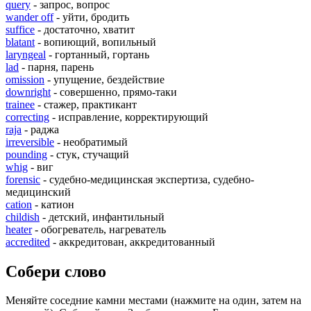
query
- запрос, вопрос
wander off
- уйти, бродить
suffice
- достаточно, хватит
blatant
- вопиющий, вопильный
laryngeal
- гортанный, гортань
lad
- парня, парень
omission
- упущение, бездействие
downright
- совершенно, прямо-таки
trainee
- стажер, практикант
correcting
- исправление, корректирующий
raja
- раджа
irreversible
- необратимый
pounding
- стук, стучащий
whig
- виг
forensic
- судебно-медицинская экспертиза, судебно-
медицинский
cation
- катион
childish
- детский, инфантильный
heater
- обогреватель, нагреватель
accredited
- аккредитован, аккредитованный
Собери слово
Меняйте соседние камни местами (нажмите на один, затем на