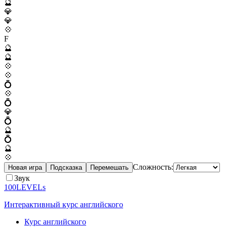
🔮
💎
💎
💠
F
🔮
🔮
💠
💠
💍
💠
💍
💎
💍
🔮
💍
🔮
💠
Сложность:
Новая игра
Подсказка
Перемешать
Звук
100LEVELs
Интерактивный курс английского
Курс английского