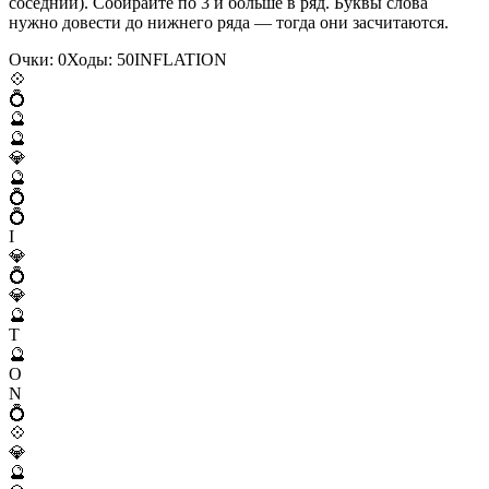
соседний). Собирайте по 3 и больше в ряд. Буквы слова
нужно довести до нижнего ряда — тогда они засчитаются.
Очки:
0
Ходы:
50
I
N
F
L
A
T
I
O
N
💠
💍
🔮
🔮
💎
🔮
💍
💍
I
💎
💍
💎
🔮
T
🔮
O
N
💍
💠
💎
🔮