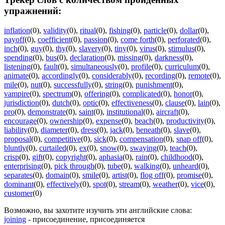
упражнений:
inflation
(0)
,
validity
(0)
,
ritual
(0)
,
fishing
(0)
,
particle
(0)
,
dollar
(0)
,
payoff
(0)
,
coefficient
(0)
,
passion
(0)
,
come forth
(0)
,
perforated
(0)
,
inch
(0)
,
guy
(0)
,
thy
(0)
,
slavery
(0)
,
tiny
(0)
,
virus
(0)
,
stimulus
(0)
,
spending
(0)
,
bus
(0)
,
declaration
(0)
,
missing
(0)
,
darkness
(0)
,
listening
(0)
,
fault
(0)
,
simultaneously
(0)
,
profile
(0)
,
curriculum
(0)
,
animate
(0)
,
accordingly
(0)
,
considerably
(0)
,
recording
(0)
,
remote
(0)
,
mile
(0)
,
nut
(0)
,
successfully
(0)
,
string
(0)
,
punishment
(0)
,
vampire
(0)
,
spectrum
(0)
,
offering
(0)
,
complicated
(0)
,
honor
(0)
,
jurisdiction
(0)
,
dutch
(0)
,
optic
(0)
,
effectiveness
(0)
,
clause
(0)
,
lain
(0)
,
pro
(0)
,
demonstrate
(0)
,
saint
(0)
,
institutional
(0)
,
aircraft
(0)
,
encourage
(0)
,
ownership
(0)
,
expense
(0)
,
beach
(0)
,
productivity
(0)
,
liability
(0)
,
diameter
(0)
,
dress
(0)
,
jack
(0)
,
beneath
(0)
,
slave
(0)
,
proposal
(0)
,
competitive
(0)
,
sick
(0)
,
compensation
(0)
,
snap off
(0)
,
bluntly
(0)
,
curtailed
(0)
,
ex
(0)
,
snow
(0)
,
swaying
(0)
,
teach
(0)
,
crisp
(0)
,
gift
(0)
,
copyright
(0)
,
aphasia
(0)
,
rain
(0)
,
childhood
(0)
,
enterprising
(0)
,
pick through
(0)
,
tube
(0)
,
walking
(0)
,
unheard
(0)
,
separates
(0)
,
domain
(0)
,
smile
(0)
,
artist
(0)
,
flog off
(0)
,
promise
(0)
,
dominant
(0)
,
effectively
(0)
,
spot
(0)
,
stream
(0)
,
weather
(0)
,
vice
(0)
,
customer
(0)
Возможно, вы захотите изучить эти английские слова:
joining
- присоединение, присоединяется