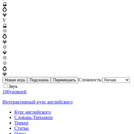
🔮
💍
💎
Y
🔮
💠
💍
💎
💠
💎
💠
💠
💍
💎
Сложность:
Новая игра
Подсказка
Перемешать
Звук
100уровней
Интерактивный курс английского
Курс английского
Словарь-Тренажер
Трекер
Статьи
Цены