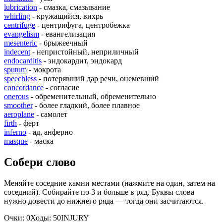
lubrication
- смазка, смазывание
whirling
- кружащийся, вихрь
centrifuge
- центрифуга, центробежка
evangelism
- евангелизация
mesenteric
- брыжеечный
indecent
- непристойный, неприличный
endocarditis
- эндокардит, эндокард
sputum
- мокрота
speechless
- потерявший дар речи, онемевший
concordance
- согласие
onerous
- обременительный, обременительно
smoother
- более гладкий, более плавное
aeroplane
- самолет
firth
- ферт
inferno
- ад, анферно
masque
- маска
Собери слово
Меняйте соседние камни местами (нажмите на один, затем на
соседний). Собирайте по 3 и больше в ряд. Буквы слова
нужно довести до нижнего ряда — тогда они засчитаются.
Очки:
0
Ходы:
50
I
N
J
U
R
Y