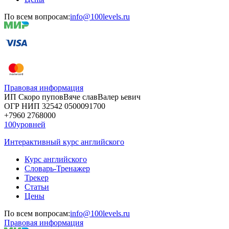
По всем вопросам:
info@100levels.ru
Правовая информация
ИП Скоро
пупов
Вяче
слав
Валер
ьевич
ОГР
НИП
32542
05000
91700
+7960
276
8000
100уровней
Интерактивный курс английского
Курс английского
Словарь-Тренажер
Трекер
Статьи
Цены
По всем вопросам:
info@100levels.ru
Правовая информация