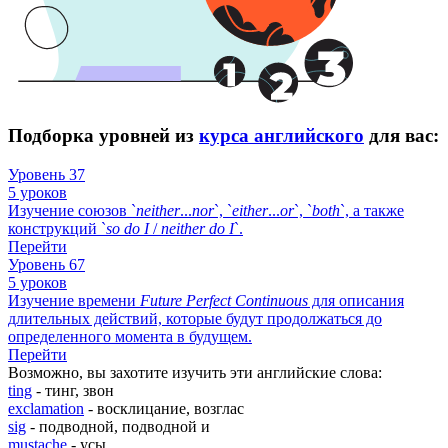
Подборка уровней из
курса английского
для вас:
Уровень 37
5 уроков
Изучение союзов `
neither
...
nor
`, `
either
...
or
`, `
both
`, а также
конструкций `
so
do
I
/
neither
do
I
`.
Перейти
Уровень 67
5 уроков
Изучение времени
Future
Perfect
Continuous
для описания
длительных действий, которые будут продолжаться до
определенного момента в будущем.
Перейти
Возможно, вы захотите изучить эти английские слова:
ting
- тинг, звон
exclamation
- восклицание, возглас
sig
- подводной, подводной и
mustache
- усы