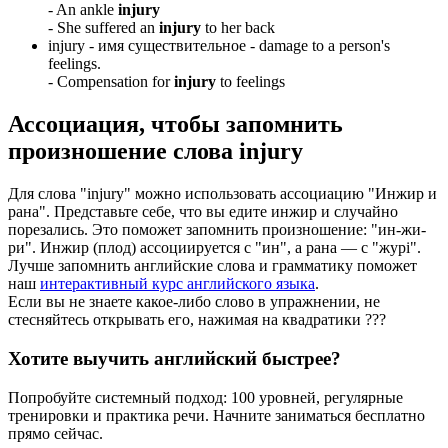
-
An ankle
injury
-
She suffered an
injury
to her back
injury -
имя существительное
- damage to a person's
feelings.
-
Compensation for
injury
to feelings
Ассоциация
, чтобы запомнить
произношение слова
injury
Для слова "injury" можно использовать ассоциацию "Инжир и
рана". Представьте себе, что вы едите инжир и случайно
порезались. Это поможет запомнить произношение: "ин-жи-
ри". Инжир (плод) ассоциируется с "ин", а рана — с "журі".
Лучше запомнить английские слова и грамматику поможет
наш
интерактивный курс английского языка
.
Если вы не знаете какое-либо слово в упражнении, не
стесняйтесь открывать его, нажимая на квадратики
?
?
?
Хотите выучить английский быстрее?
Попробуйте системный подход: 100 уровней, регулярные
тренировки и практика речи. Начните заниматься бесплатно
прямо сейчас.