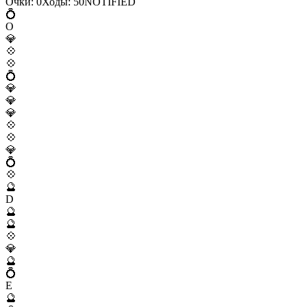
Очки:
0
Ходы:
50
N
O
T
I
F
I
E
D
💍
O
💎
💠
💠
💍
💎
💎
💎
💠
💠
💎
💍
💠
🔮
D
🔮
🔮
💠
💎
🔮
💍
E
🔮