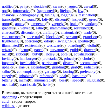
notified
(0)
,
patty
(0)
,
elucidate
(0)
,
swan
(0)
,
jagged
(0)
,
cereal
(0)
,
opt
(0)
,
informative
(0)
,
fragmented
(0)
,
lifelong
(0)
,
lew
(0)
,
cosmos
(0)
,
demography
(0)
,
tuning
(0)
,
logging
(0)
,
fascination
(0)
,
transcript
(0)
,
surround
(0)
,
lofty
(0)
,
discern
(0)
,
inspect
(0)
,
greed
(0)
,
prop
(0)
,
annex
(0)
,
temperate
(0)
,
vaguely
(0)
,
brake
(0)
,
bandage
(0)
,
graceful
(0)
,
velvet
(0)
,
satire
(0)
,
mammalian
(0)
,
restrained
(0)
,
charcoal
(0)
,
discontent
(0)
,
drafting
(0)
,
anatomical
(0)
,
wade
(0)
,
concurrence
(0)
,
ancestral
(0)
,
blockade
(0)
,
scream
(0)
,
grandson
(0)
,
frightening
(0)
,
coercion
(0)
,
odor
(0)
,
swinging
(0)
,
aperture
(0)
,
illuminated
(0)
,
existential
(0)
,
westward
(0)
,
boarding
(0)
,
violin
(0)
,
wizard
(0)
,
ghetto
(0)
,
parcel
(0)
,
curvature
(0)
,
guild
(0)
,
drawer
(0)
,
racist
(0)
,
ribbon
(0)
,
butyl
(0)
,
noisy
(0)
,
pore
(0)
,
equalization
(0)
,
inviting
(0)
,
hamburger
(0)
,
proletariat
(0)
,
princely
(0)
,
choir
(0)
,
impetus
(0)
,
invaluable
(0)
,
patriotism
(0)
,
dissent
(0)
,
accumulate
(0)
,
upheld
(0)
,
alas
(0)
,
ascending
(0)
,
grinding
(0)
,
grab
(0)
,
radiative
(0)
,
saline
(0)
,
contemplation
(0)
,
garbage
(0)
,
touring
(0)
,
preferably
(0)
,
eagerly
(0)
,
inhabited
(0)
,
reformed
(0)
,
tidal
(0)
,
hack into
(0)
,
bitterly
(0)
,
mama
(0)
,
innumerable
(0)
,
bees
(0)
,
spade
(0)
,
sluggish
(0)
,
metrical
(0)
,
narcissistic
(0)
,
hertz
(0)
Возможно, вы захотите изучить эти английские слова:
upcoming
- предстоящий
curd
- творог, творок
wildness
- дикость