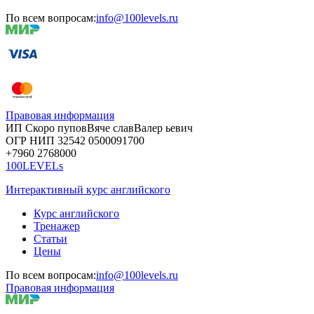
По всем вопросам:
info@100levels.ru
Правовая информация
ИП Скоро
пупов
Вяче
слав
Валер
ьевич
ОГР
НИП
32542
05000
91700
+7960
276
8000
100LEVELs
Интерактивный курс английского
Курс английского
Тренажер
Статьи
Цены
По всем вопросам:
info@100levels.ru
Правовая информация