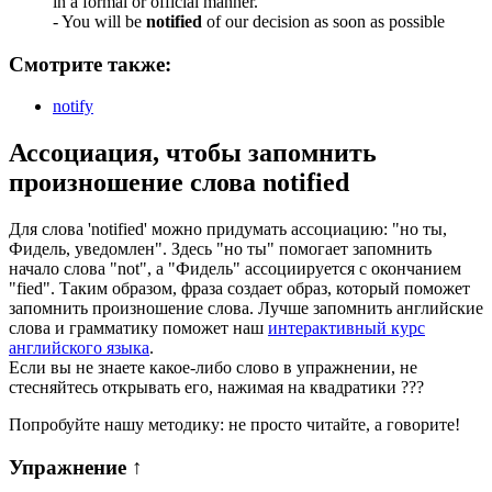
in a formal or official manner.
-
You will be
notified
of our decision as soon as possible
Смотрите также:
notify
Ассоциация
, чтобы запомнить
произношение слова
notified
Для слова 'notified' можно придумать ассоциацию: "но ты,
Фидель, уведомлен". Здесь "но ты" помогает запомнить
начало слова "not", а "Фидель" ассоциируется с окончанием
"fied". Таким образом, фраза создает образ, который поможет
запомнить произношение слова. Лучше запомнить английские
слова и грамматику поможет наш
интерактивный курс
английского языка
.
Если вы не знаете какое-либо слово в упражнении, не
стесняйтесь открывать его, нажимая на квадратики
?
?
?
Попробуйте нашу методику: не просто читайте, а говорите!
Упражнение
↑