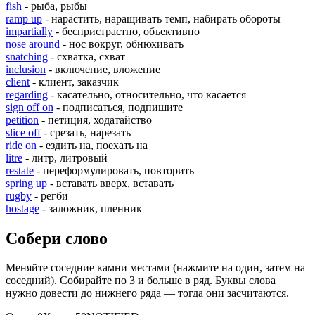
fish
- рыба, рыбы
ramp up
- нарастить, наращивать темп, набирать обороты
impartially
- беспристрастно, объективно
nose around
- нос вокруг, обнюхивать
snatching
- схватка, схват
inclusion
- включение, вложение
client
- клиент, заказчик
regarding
- касательно, относительно, что касается
sign off on
- подписаться, подпишите
petition
- петиция, ходатайство
slice off
- срезать, нарезать
ride on
- ездить на, поехать на
litre
- литр, литровый
restate
- переформулировать, повторить
spring up
- вставать вверх, вставать
rugby
- регби
hostage
- заложник, пленник
Собери слово
Меняйте соседние камни местами (нажмите на один, затем на
соседний). Собирайте по 3 и больше в ряд. Буквы слова
нужно довести до нижнего ряда — тогда они засчитаются.