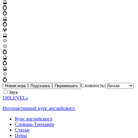
🔮
💍
💍
🔮
💍
💎
🔮
💠
💠
💍
🔮
💍
🔮
💠
💍
Сложность:
Новая игра
Подсказка
Перемешать
Звук
100LEVELs
Интерактивный курс английского
Курс английского
Словарь-Тренажер
Статьи
Цены