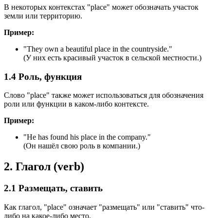
В некоторых контекстах "place" может обозначать участок
земли или территорию.
Пример:
"
They own a beautiful place in the countryside.
"
(У них есть красивый участок в сельской местности.)
1.4 Роль, функция
Слово "place" также может использоваться для обозначения
роли или функции в каком-либо контексте.
Пример:
"
He has found his place in the company.
"
(Он нашёл свою роль в компании.)
2. Глагол (verb)
2.1 Размещать, ставить
Как глагол, "place" означает "размещать" или "ставить" что-
либо на какое-либо место.