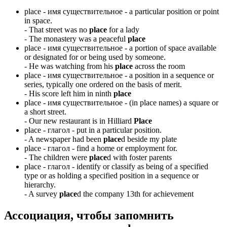
place -
имя существительное
- a particular position or point
in space.
-
That street was no
place
for a lady
-
The monastery was a peaceful
place
place -
имя существительное
- a portion of space available
or designated for or being used by someone.
-
He was watching from his
place
across the room
place -
имя существительное
- a position in a sequence or
series, typically one ordered on the basis of merit.
-
His score left him in ninth
place
place -
имя существительное
- (in place names) a square or
a short street.
-
Our new restaurant is in Hilliard
Place
place -
глагол
- put in a particular position.
-
A newspaper had been
place
d beside my plate
place -
глагол
- find a home or employment for.
-
The children were
place
d with foster parents
place -
глагол
- identify or classify as being of a specified
type or as holding a specified position in a sequence or
hierarchy.
-
A survey
place
d the company 13th for achievement
Ассоциация
, чтобы запомнить