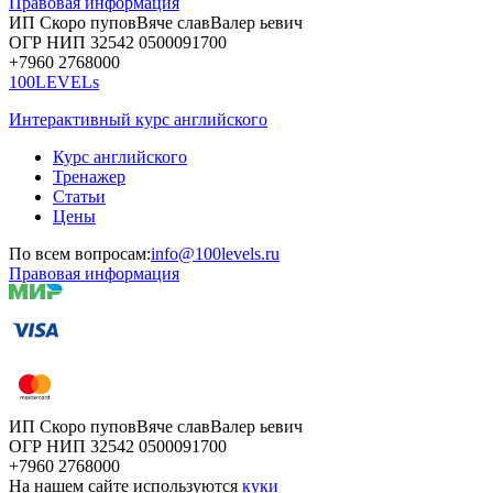
Правовая информация
ИП Скоро
пупов
Вяче
слав
Валер
ьевич
ОГР
НИП
32542
05000
91700
+7960
276
8000
100LEVELs
Интерактивный курс английского
Курс английского
Тренажер
Статьи
Цены
По всем вопросам:
info@100levels.ru
Правовая информация
ИП Скоро
пупов
Вяче
слав
Валер
ьевич
ОГР
НИП
32542
05000
91700
+7960
276
8000
На нашем сайте используются
куки