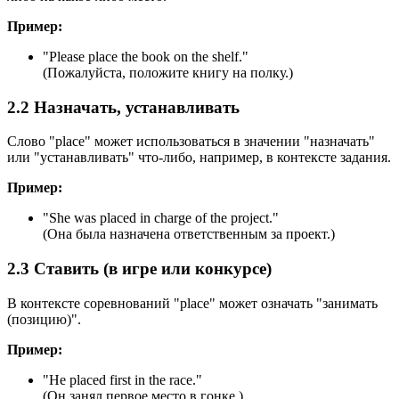
Пример:
"
Please place the book on the shelf.
"
(Пожалуйста, положите книгу на полку.)
2.2 Назначать, устанавливать
Слово "place" может использоваться в значении "назначать"
или "устанавливать" что-либо, например, в контексте задания.
Пример:
"
She was placed in charge of the project.
"
(Она была назначена ответственным за проект.)
2.3 Ставить (в игре или конкурсе)
В контексте соревнований "place" может означать "занимать
(позицию)".
Пример:
"
He placed first in the race.
"
(Он занял первое место в гонке.)