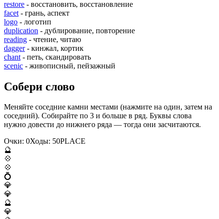
restore
- восстановить, восстановление
facet
- грань, аспект
logo
- логотип
duplication
- дублирование, повторение
reading
- чтение, читаю
dagger
- кинжал, кортик
chant
- петь, скандировать
scenic
- живописный, пейзажный
Собери слово
Меняйте соседние камни местами (нажмите на один, затем на
соседний). Собирайте по 3 и больше в ряд. Буквы слова
нужно довести до нижнего ряда — тогда они засчитаются.
Очки:
0
Ходы:
50
P
L
A
C
E
🔮
💠
💠
💍
💎
💎
🔮
💎