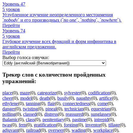
Уровень 47
5 уроков
Углубленное изучение неопределенного местоимения
`
nobody
` и его производных (`
no
one
`, `
nothing
`, `
nowhere
`).
Перейти
Уровень 74
5 уроков
Глубокое изучение всех функций и форм инфинитива в
английском предложении.
Перейти
Выбор голоса озвучки:
Трекер слов с количеством пройденных
упражнений:
place
(0)
,
maze
(0)
,
categorize
(0)
,
sylvester
(0)
,
codification
(0)
,
cheer
(0)
,
model
(0)
,
death
(0)
,
busily
(0)
,
naughty
(0)
,
artifice
(0)
,
ethylene
(0)
,
tanning
(0)
,
flair
(0)
,
connectedness
(0)
,
come
(0)
,
danger
(0)
,
twisting
(0)
,
pineal
(0)
,
technician
(0)
,
equestrian
(0)
,
polling
(0)
,
classed
(0)
,
distress
(0)
,
reassured
(0)
,
sunglasses
(0)
,
thalamic
(0)
,
class
(0)
,
penitentiary
(0)
,
pastime
(0)
,
intrepid
(0)
,
twas
(0)
,
fern
(0)
,
gratification
(0)
,
forging
(0)
,
inventor
(0)
,
tillage
(0)
,
adjuvant
(0)
,
railroad
(0)
,
overseer
(0)
,
wading
(0)
,
workplace
(0)
,