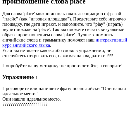
произношение слова
place
Для слова 'place' можно использовать ассоциацию с фразой
"плейс" (как "игровая площадка"). Представьте себе игровую
площадку, где дети играют, и запомните, что "play" (играть)
звучит похоже на 'place'. Так вы сможете связать визуальный
образ с произношением слова 'place'. Лучше запомнить
английские слова и грамматику поможет наш
интерактивный
курс английского языка
.
Если вы не знаете какое-либо слово в упражнении, не
стесняйтесь открывать его, нажимая на квадратики
?
?
?
Попробуйте нашу методику: не просто читайте, а говорите!
Упражнение
↑
Проговорите или напишите фразу по английски "
Они нашли
идеальное место.
"
Они нашли идеальное место.
?
?
?
?
?
?
?
?
?
?
?
?
?
?
?
?
?
?
?
?
?
?