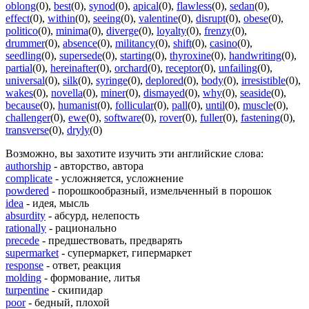
oblong
(0)
,
best
(0)
,
synod
(0)
,
apical
(0)
,
flawless
(0)
,
sedan
(0)
,
effect
(0)
,
within
(0)
,
seeing
(0)
,
valentine
(0)
,
disrupt
(0)
,
obese
(0)
,
politico
(0)
,
minima
(0)
,
diverge
(0)
,
loyalty
(0)
,
frenzy
(0)
,
drummer
(0)
,
absence
(0)
,
militancy
(0)
,
shift
(0)
,
casino
(0)
,
seedling
(0)
,
supersede
(0)
,
starting
(0)
,
thyroxine
(0)
,
handwriting
(0)
,
partial
(0)
,
hereinafter
(0)
,
orchard
(0)
,
receptor
(0)
,
unfailing
(0)
,
universal
(0)
,
silk
(0)
,
syringe
(0)
,
deplored
(0)
,
body
(0)
,
irresistible
(0)
,
wakes
(0)
,
novella
(0)
,
miner
(0)
,
dismayed
(0)
,
why
(0)
,
seaside
(0)
,
because
(0)
,
humanist
(0)
,
follicular
(0)
,
pall
(0)
,
until
(0)
,
muscle
(0)
,
challenger
(0)
,
ewe
(0)
,
software
(0)
,
rover
(0)
,
fuller
(0)
,
fastening
(0)
,
transverse
(0)
,
dryly
(0)
Возможно, вы захотите изучить эти английские слова:
authorship
- авторство, автора
complicate
- усложняется, усложнение
powdered
- порошкообразный, измельченный в порошок
idea
- идея, мысль
absurdity
- абсурд, нелепость
rationally
- рационально
precede
- предшествовать, предварять
supermarket
- супермаркет, гипермаркет
response
- ответ, реакция
molding
- формование, литья
turpentine
- скипидар
poor
- бедный, плохой