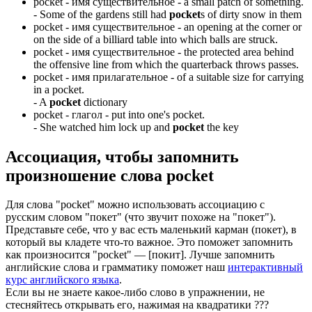
pocket -
имя существительное
- a small patch of something.
-
Some of the gardens still had
pocket
s of dirty snow in them
pocket -
имя существительное
- an opening at the corner or
on the side of a billiard table into which balls are struck.
pocket -
имя существительное
- the protected area behind
the offensive line from which the quarterback throws passes.
pocket -
имя прилагательное
- of a suitable size for carrying
in a pocket.
-
A
pocket
dictionary
pocket -
глагол
- put into one's pocket.
-
She watched him lock up and
pocket
the key
Ассоциация
, чтобы запомнить
произношение слова
pocket
Для слова "pocket" можно использовать ассоциацию с
русским словом "покет" (что звучит похоже на "покет").
Представьте себе, что у вас есть маленький карман (покет), в
который вы кладете что-то важное. Это поможет запомнить
как произносится "pocket" — [покит]. Лучше запомнить
английские слова и грамматику поможет наш
интерактивный
курс английского языка
.
Если вы не знаете какое-либо слово в упражнении, не
стесняйтесь открывать его, нажимая на квадратики
?
?
?