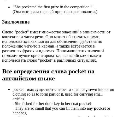
"
She pocketed the first prize in the competition.
"
(Она выиграла первый приз на соревновании.)
Заключение
Слово "pocket" имеет множество значений в зависимости от
контекста и части речи. Оно может обозначать карман,
использоваться как глагол для обозначения действия по
положению чего-то в карман, а также встречается в
различных фразах и идиомах. Понимание этих значений
поможет лучше ориентироваться в английском языке и
использовать слово "pocket" в различных ситуациях.
Все определения слова
pocket
на
английском языке
pocket -
имя существительное
- a small bag sewn into or on
clothing so as to form part of it, used for carrying small
articles.
-
She fished for her door key in her coat
pocket
-
They are so small that you can fit them into any
pocket
or
handbag