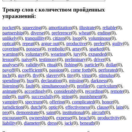
Трекер слов с количеством пройденных
упражнений:
pocket
(0)
,
squeezing
(0)
,
amortization
(0)
,
illustrate
(0)
,
reliable
(0)
,
partnership
(0)
,
diverse
(0)
,
preference
(0)
,
wheat
(0)
,
ending
(0)
,
unlikely
(0)
,
tranquillity
(0)
,
citizen
(0)
,
loop
(0)
,
voluminous
(0)
,
optical
(0)
,
repeat
(0)
,
argue out
(0)
,
productive
(0)
,
prefer
(0)
,
guilty
(0)
,
covering
(0)
,
possess
(0)
,
symbolic
(0)
,
array
(0)
,
sparked
(0)
,
warning
(0)
,
voluntary
(0)
,
wearing
(0)
,
jury
(0)
,
expanded
(0)
,
lesson
(0)
,
naive
(0)
,
testimony
(0)
,
preliminary
(0)
,
driver
(0)
,
analyses
(0)
,
validity
(0)
,
ritual
(0)
,
fishing
(0)
,
particle
(0)
,
dollar
(0)
,
payoff
(0)
,
coefficient
(0)
,
passion
(0)
,
come forth
(0)
,
perforated
(0)
,
inch
(0)
,
guy
(0)
,
thy
(0)
,
slavery
(0)
,
tiny
(0)
,
virus
(0)
,
stimulus
(0)
,
spending
(0)
,
bus
(0)
,
declaration
(0)
,
missing
(0)
,
darkness
(0)
,
listening
(0)
,
fault
(0)
,
simultaneously
(0)
,
profile
(0)
,
curriculum
(0)
,
animate
(0)
,
accordingly
(0)
,
considerably
(0)
,
recording
(0)
,
remote
(0)
,
mile
(0)
,
nut
(0)
,
successfully
(0)
,
string
(0)
,
punishment
(0)
,
vampire
(0)
,
spectrum
(0)
,
offering
(0)
,
complicated
(0)
,
honor
(0)
,
jurisdiction
(0)
,
dutch
(0)
,
optic
(0)
,
effectiveness
(0)
,
clause
(0)
,
lain
(0)
,
pro
(0)
,
demonstrate
(0)
,
saint
(0)
,
institutional
(0)
,
aircraft
(0)
,
encourage
(0)
,
ownership
(0)
,
expense
(0)
,
beach
(0)
,
productivity
(0)
,
liability
(0)
,
diameter
(0)
,
dress
(0)
,
jack
(0)
,
beneath
(0)