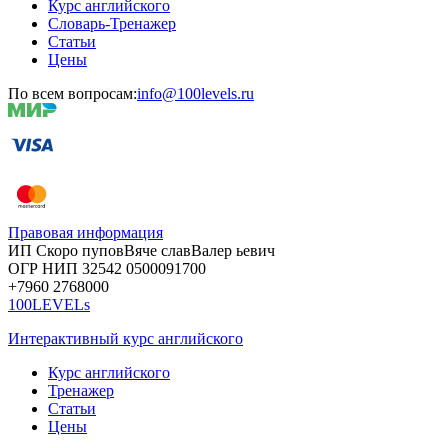
Курс английского
Словарь-Тренажер
Статьи
Цены
По всем вопросам:
info@100levels.ru
Правовая информация
ИП Скоро
пупов
Вяче
слав
Валер
ьевич
ОГР
НИП
32542
05000
91700
+7960
276
8000
100LEVELs
Интерактивный курс английского
Курс английского
Тренажер
Статьи
Цены