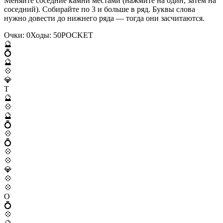
Меняйте соседние камни местами (нажмите на один, затем на
соседний). Собирайте по 3 и больше в ряд. Буквы слова
нужно довести до нижнего ряда — тогда они засчитаются.
Очки:
0
Ходы:
50
P
O
C
K
E
T
🔮
💍
🔮
💠
💎
T
🔮
💠
🔮
💍
💠
💍
💠
💠
💎
💠
💠
O
💍
💠