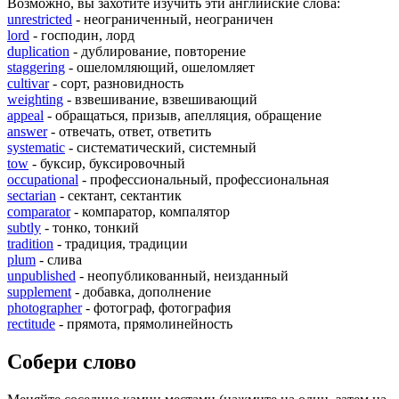
Возможно, вы захотите изучить эти английские слова:
unrestricted
- неограниченный, неограничен
lord
- господин, лорд
duplication
- дублирование, повторение
staggering
- ошеломляющий, ошеломляет
cultivar
- сорт, разновидность
weighting
- взвешивание, взвешивающий
appeal
- обращаться, призыв, апелляция, обращение
answer
- отвечать, ответ, ответить
systematic
- систематический, системный
tow
- буксир, буксировочный
occupational
- профессиональный, профессиональная
sectarian
- сектант, сектантик
comparator
- компаратор, компалятор
subtly
- тонко, тонкий
tradition
- традиция, традиции
plum
- слива
unpublished
- неопубликованный, неизданный
supplement
- добавка, дополнение
photographer
- фотограф, фотография
rectitude
- прямота, прямолинейность
Собери слово