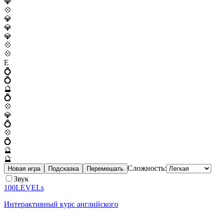
💎
💠
💎
💎
💎
💠
💠
E
💍
💍
🔮
💍
💠
💎
💍
💠
💍
🔮
🔮
Сложность:
Новая игра
Подсказка
Перемешать
Звук
100LEVELs
Интерактивный курс английского