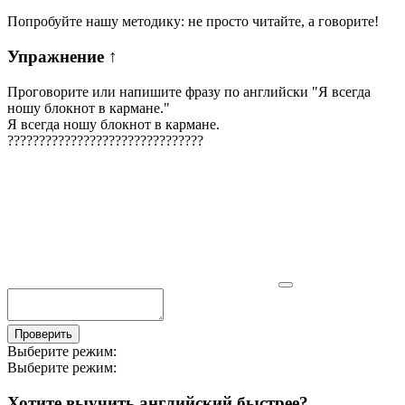
Попробуйте нашу методику: не просто читайте, а говорите!
Упражнение
↑
Проговорите или напишите фразу по английски "
Я всегда
ношу блокнот в кармане.
"
Я всегда ношу блокнот в кармане.
?
?
?
?
?
?
?
?
?
?
?
?
?
?
?
?
?
?
?
?
?
?
?
?
?
?
?
?
?
?
?
Проверить
Выберите режим:
Выберите режим:
Хотите выучить английский быстрее?