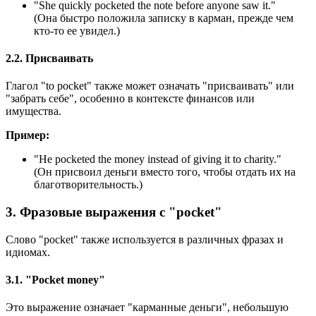
"
She quickly pocketed the note before anyone saw it.
"
(Она быстро положила записку в карман, прежде чем
кто-то ее увидел.)
2.2. Присваивать
Глагол "to pocket" также может означать "присваивать" или
"забрать себе", особенно в контексте финансов или
имущества.
Пример:
"
He pocketed the money instead of giving it to charity.
"
(Он присвоил деньги вместо того, чтобы отдать их на
благотворительность.)
3. Фразовые выражения с "pocket"
Слово "pocket" также используется в различных фразах и
идиомах.
3.1. "Pocket money"
Это выражение означает "карманные деньги", небольшую