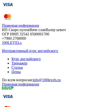
Правовая информация
ИП Скоро
пупов
Вяче
слав
Валер
ьевич
ОГР
НИП
32542
05000
91700
+7960
276
8000
100LEVELs
Интерактивный курс английского
Курс английского
Тренажер
Статьи
Цены
По всем вопросам:
info@100levels.ru
Правовая информация