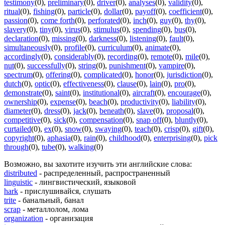
testimony
(0)
,
preliminary
(0)
,
driver
(0)
,
analyses
(0)
,
validity
(0)
,
ritual
(0)
,
fishing
(0)
,
particle
(0)
,
dollar
(0)
,
payoff
(0)
,
coefficient
(0)
,
passion
(0)
,
come forth
(0)
,
perforated
(0)
,
inch
(0)
,
guy
(0)
,
thy
(0)
,
slavery
(0)
,
tiny
(0)
,
virus
(0)
,
stimulus
(0)
,
spending
(0)
,
bus
(0)
,
declaration
(0)
,
missing
(0)
,
darkness
(0)
,
listening
(0)
,
fault
(0)
,
simultaneously
(0)
,
profile
(0)
,
curriculum
(0)
,
animate
(0)
,
accordingly
(0)
,
considerably
(0)
,
recording
(0)
,
remote
(0)
,
mile
(0)
,
nut
(0)
,
successfully
(0)
,
string
(0)
,
punishment
(0)
,
vampire
(0)
,
spectrum
(0)
,
offering
(0)
,
complicated
(0)
,
honor
(0)
,
jurisdiction
(0)
,
dutch
(0)
,
optic
(0)
,
effectiveness
(0)
,
clause
(0)
,
lain
(0)
,
pro
(0)
,
demonstrate
(0)
,
saint
(0)
,
institutional
(0)
,
aircraft
(0)
,
encourage
(0)
,
ownership
(0)
,
expense
(0)
,
beach
(0)
,
productivity
(0)
,
liability
(0)
,
diameter
(0)
,
dress
(0)
,
jack
(0)
,
beneath
(0)
,
slave
(0)
,
proposal
(0)
,
competitive
(0)
,
sick
(0)
,
compensation
(0)
,
snap off
(0)
,
bluntly
(0)
,
curtailed
(0)
,
ex
(0)
,
snow
(0)
,
swaying
(0)
,
teach
(0)
,
crisp
(0)
,
gift
(0)
,
copyright
(0)
,
aphasia
(0)
,
rain
(0)
,
childhood
(0)
,
enterprising
(0)
,
pick
through
(0)
,
tube
(0)
,
walking
(0)
Возможно, вы захотите изучить эти английские слова:
distributed
- распределенный, распространенный
linguistic
- лингвистический, языковой
hark
- прислушивайся, слушать
trite
- банальный, банал
scrap
- металлолом, лома
organization
- организация