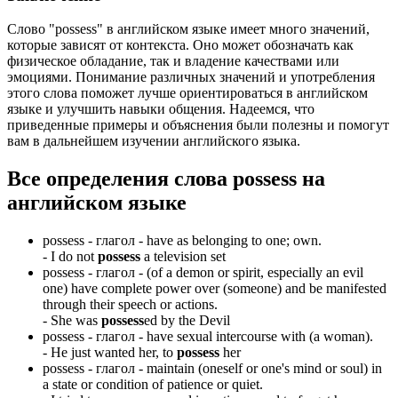
Слово "possess" в английском языке имеет много значений,
которые зависят от контекста. Оно может обозначать как
физическое обладание, так и владение качествами или
эмоциями. Понимание различных значений и употребления
этого слова поможет лучше ориентироваться в английском
языке и улучшить навыки общения. Надеемся, что
приведенные примеры и объяснения были полезны и помогут
вам в дальнейшем изучении английского языка.
Все определения слова
possess
на
английском языке
possess -
глагол
- have as belonging to one; own.
-
I do not
possess
a television set
possess -
глагол
- (of a demon or spirit, especially an evil
one) have complete power over (someone) and be manifested
through their speech or actions.
-
She was
possess
ed by the Devil
possess -
глагол
- have sexual intercourse with (a woman).
-
He just wanted her, to
possess
her
possess -
глагол
- maintain (oneself or one's mind or soul) in
a state or condition of patience or quiet.