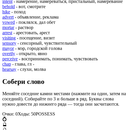
intent
- намерение, намереваться, пристальный, намеревание
behold
- вот, смотрите
hike
- поход
advert
- объявление, реклама
vowed
- поклялся, дал обет
mortar
- раствор
arrest
- арестовать, арест
visiting
- посещение, визит
sensory
- сенсорный, чувствительный
mayor
- мэр, городской голова
overtly
- открыто, явно
perceive
- воспринимать, понимать, чувствовать
chap
- глава, гл -
hearsay
- слухи, молва
Собери слово
Меняйте соседние камни местами (нажмите на один, затем на
соседний). Собирайте по 3 и больше в ряд. Буквы слова
нужно довести до нижнего ряда — тогда они засчитаются.
Очки:
0
Ходы:
50
P
O
S
S
E
S
S
💍
🔮
🔮