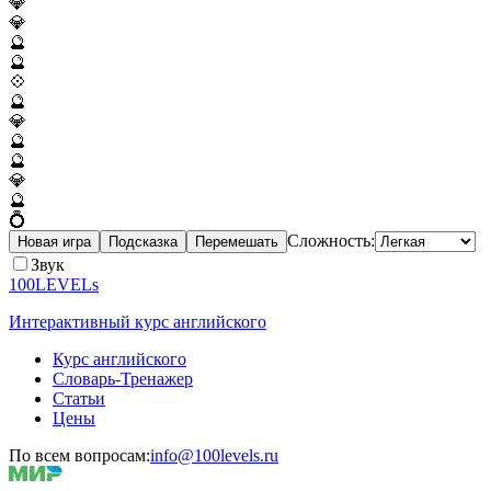
💎
💎
🔮
🔮
💠
🔮
💎
🔮
🔮
💎
🔮
💍
Сложность:
Новая игра
Подсказка
Перемешать
Звук
100LEVELs
Интерактивный курс английского
Курс английского
Словарь-Тренажер
Статьи
Цены
По всем вопросам:
info@100levels.ru