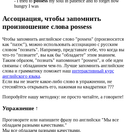
-
I tried to
possess
my soul in patience and to forget how
hungry I was
Ассоциация
, чтобы запомнить
произношение слова
possess
Чтобы запомнить английское слово "possess" (произносится
как "пазэс"), можно использовать ассоциацию с русским
словом "познать". Например, представьте себе, что когда вы
что-то "познаете", вы как бы "обладаете" этим знанием.
Таким образом, "познать" напоминает "possess", и обе идеи
связаны с обладанием чем-то. Лучше запомнить английские
слова и грамматику поможет наш
интерактивный курс
английского языка
.
Если вы не знаете какое-либо слово в упражнении, не
стесняйтесь открывать его, нажимая на квадратики
?
?
?
Попробуйте нашу методику: не просто читайте, а говорите!
Упражнение
↑
Проговорите или напишите фразу по английски "
Мы все
обладаем разными качествами.
"
Мы все обладаем разными качествами.