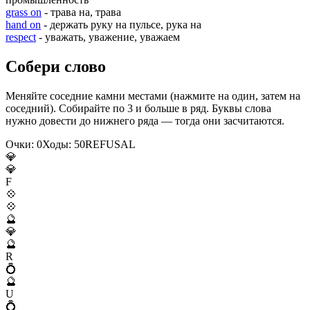
grass on
- трава на, трава
hand on
- держать руку на пульсе, рука на
respect
- уважать, уважение, уважаем
Собери слово
Меняйте соседние камни местами (нажмите на один, затем на
соседний). Собирайте по 3 и больше в ряд. Буквы слова
нужно довести до нижнего ряда — тогда они засчитаются.
Очки:
0
Ходы:
50
R
E
F
U
S
A
L
💎
💎
F
💠
💠
🔮
💎
🔮
R
💍
🔮
U
💍