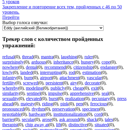
5 уроков
Закрепление и повторение всех тем, пройденных с 46 по 50
уровень.
Перейти
Выбор голоса озвучки:
Трекер слов с количеством пройденных
упражнений:
refusal
(0)
,
thread
(0)
,
mantra
(0)
,
laughing
(0)
,
ruler
(0)
,
surprisingly
(0)
,
arduous
(0)
,
inheritance
(0)
,
hungry
(0)
,
cope
(0)
,
nowhere
(0)
,
dental
(0)
,
recommend
(0)
,
citizenship
(0)
,
endanger
(0)
,
lowly
(0)
,
landed
(0)
,
interrupting
(0)
,
rod
(0)
,
estimation
(0)
,
infantry
(0)
,
burn
(0)
,
airport
(0)
,
attachment
(0)
,
vascular
(0)
,
fertility
(0)
,
screwed
(0)
,
persistent
(0)
,
airy
(0)
,
decorate
(0)
,
whereby
(0)
,
modeling
(0)
,
publicly
(0)
,
cheap
(0)
,
exit
(0)
,
similarity
(0)
,
sentinel
(0)
,
impulse
(0)
,
apprehensive
(0)
,
seal
(0)
,
sexuality
(0)
,
elevated
(0)
,
burst
(0)
,
realization
(0)
,
pecuniary
(0)
,
press
ahead
(0)
,
majesty
(0)
,
riding
(0)
,
pink
(0)
,
pen
(0)
,
ferocious
(0)
,
pronounced
(0)
,
rhythm
(0)
,
preservation
(0)
,
specimen
(0)
,
negotiable
(0)
,
hardware
(0)
,
institutionalization
(0)
,
cord
(0)
,
barrier
(0)
,
secular
(0)
,
arose
(0)
,
ask around
(0)
,
shack
(0)
,
tales
(0)
,
therapist
(0)
,
chip away at
(0)
,
lift
(0)
,
distinctive
(0)
,
situated
(0)
,
surplus
(0)
,
resist
(0)
,
metropolitan
(0)
,
uncertain
(0)
,
succession
(0)
,