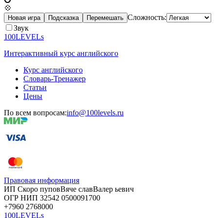
💠
Сложность:
Новая игра
Подсказка
Перемешать
Звук
100LEVELs
Интерактивный курс английского
Курс английского
Словарь-Тренажер
Статьи
Цены
По всем вопросам:
info@100levels.ru
Правовая информация
ИП Скоро
пупов
Вяче
слав
Валер
ьевич
ОГР
НИП
32542
05000
91700
+7960
276
8000
100LEVELs