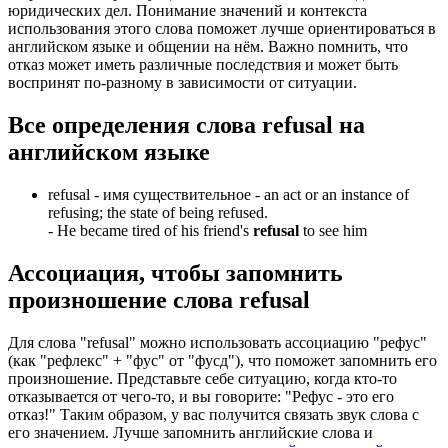
юридических дел. Понимание значений и контекста
использования этого слова поможет лучше ориентироваться в
английском языке и общении на нём. Важно помнить, что
отказ может иметь различные последствия и может быть
воспринят по-разному в зависимости от ситуации.
Все определения слова
refusal
на
английском языке
refusal -
имя существительное
- an act or an instance of
refusing; the state of being refused.
-
He became tired of his friend's
refusal
to see him
Ассоциация
, чтобы запомнить
произношение слова
refusal
Для слова "refusal" можно использовать ассоциацию "рефус"
(как "рефлекс" + "фус" от "фусд"), что поможет запомнить его
произношение. Представьте себе ситуацию, когда кто-то
отказывается от чего-то, и вы говорите: "Рефус - это его
отказ!" Таким образом, у вас получится связать звук слова с
его значением. Лучше запомнить английские слова и