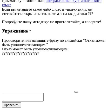
грамматику поможет наш
интерактивный курс английского
языка
.
Если вы не знаете какое-либо слово в упражнении, не
стесняйтесь открывать его, нажимая на квадратики
?
?
?
Попробуйте нашу методику: не просто читайте, а говорите!
Упражнение
↑
Проговорите или напишите фразу по английски "
Отказ может
быть уполномочивающим.
"
Отказ может быть уполномочивающим.
?
?
?
?
?
?
?
?
?
?
?
?
?
?
?
?
?
?
?
?
?
?
Проверить