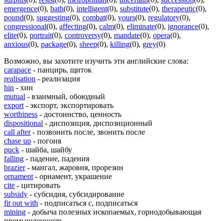
emergence
(0)
,
bath
(0)
,
intelligent
(0)
,
substitute
(0)
,
therapeutic
(0)
,
pound
(0)
,
suggesting
(0)
,
combat
(0)
,
yours
(0)
,
regulatory
(0)
,
congressional
(0)
,
affecting
(0)
,
calm
(0)
,
eliminate
(0)
,
ignorance
(0)
,
elite
(0)
,
portrait
(0)
,
controversy
(0)
,
mandate
(0)
,
opera
(0)
,
anxious
(0)
,
package
(0)
,
sheep
(0)
,
killing
(0)
,
grey
(0)
Возможно, вы захотите изучить эти английские слова:
carapace
- панцирь, щиток
realisation
- реализация
hin
- хин
mutual
- взаимный, обоюдный
export
- экспорт, экспортировать
worthiness
- достоинство, ценность
dispositional
- диспозиция, диспозиционный
call after
- позвонить после, звонить после
chase up
- погоня
puck
- шайба, шайбу
falling
- падение, падения
brazier
- мангал, жаровня, прорезин
ornament
- орнамент, украшение
cite
- цитировать
subsidy
- субсидия, субсидирование
fit out with
- подписаться с, подписаться
mining
- добыча полезных ископаемых, горнодобывающая
промышленность