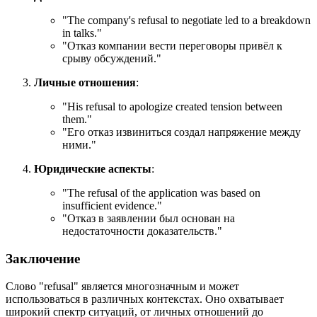
"
The company's refusal to negotiate led to a breakdown
in talks.
"
"Отказ компании вести переговоры привёл к
срыву обсуждений."
Личные отношения
:
"
His refusal to apologize created tension between
them.
"
"Его отказ извиниться создал напряжение между
ними."
Юридические аспекты
:
"
The refusal of the application was based on
insufficient evidence.
"
"Отказ в заявлении был основан на
недостаточности доказательств."
Заключение
Слово "refusal" является многозначным и может
использоваться в различных контекстах. Оно охватывает
широкий спектр ситуаций, от личных отношений до