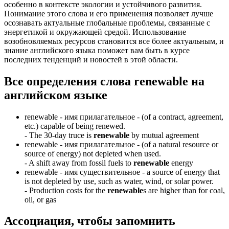
особенно в контексте экологии и устойчивого развития.
Понимание этого слова и его применения позволяет лучше
осознавать актуальные глобальные проблемы, связанные с
энергетикой и окружающей средой. Использование
возобновляемых ресурсов становится все более актуальным, и
знание английского языка поможет вам быть в курсе
последних тенденций и новостей в этой области.
Все определения слова
renewable
на
английском языке
renewable -
имя прилагательное
- (of a contract, agreement,
etc.) capable of being renewed.
-
The 30-day truce is
renewable
by mutual agreement
renewable -
имя прилагательное
- (of a natural resource or
source of energy) not depleted when used.
-
A shift away from fossil fuels to
renewable
energy
renewable -
имя существительное
- a source of energy that
is not depleted by use, such as water, wind, or solar power.
-
Production costs for the
renewable
s are higher than for coal,
oil, or gas
Ассоциация
, чтобы запомнить