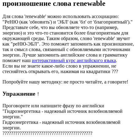
произношение слова
renewable
Для слова 'renewable' можно использовать ассоциацию:
"РеНЮ (как 'обновить') и 'ЭБЛ' (как 'бл' от 'благоприятный')."
Представьте себе, что вы обновляете что-то (например,
энергию) и это что-то становится более благоприятным для
окружающей среды. Таким образом, слово 'renewable' звучит
как "реНЮ-ЭБЛ". Это поможет запомнить как произношение,
так и смысл слова, связанный с обновляемыми источниками
энергии. Лучше запомнить английские слова и грамматику
поможет наш
интерактивный курс английского языка
.
Если вы не знаете какое-либо слово в упражнении, не
стесняйтесь открывать его, нажимая на квадратики
?
?
?
Попробуйте нашу методику: не просто читайте, а говорите!
Упражнение
↑
Проговорите или напишите фразу по английски
"
Гидроэнергетика - надежный источник возобновляемой
энергии.
"
Гидроэнергетика - надежный источник возобновляемой
энергии.
?
?
?
?
?
?
?
?
?
?
?
?
?
?
?
?
?
?
?
?
?
?
?
?
?
?
?
?
?
?
?
?
?
?
?
?
?
?
?
?
?
?