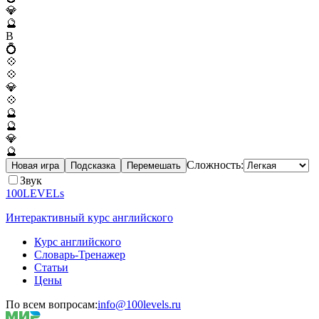
💎
🔮
B
💍
💠
💠
💎
💠
🔮
🔮
💎
🔮
Сложность:
Новая игра
Подсказка
Перемешать
Звук
100LEVELs
Интерактивный курс английского
Курс английского
Словарь-Тренажер
Статьи
Цены
По всем вопросам:
info@100levels.ru