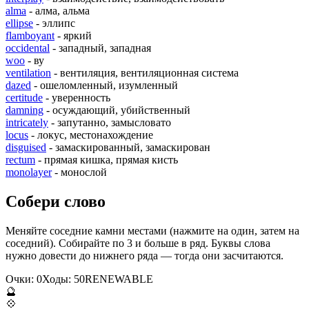
alma
- алма, альма
ellipse
- эллипс
flamboyant
- яркий
occidental
- западный, западная
woo
- ву
ventilation
- вентиляция, вентиляционная система
dazed
- ошеломленный, изумленный
certitude
- уверенность
damning
- осуждающий, убийственный
intricately
- запутанно, замысловато
locus
- локус, местонахождение
disguised
- замаскированный, замаскирован
rectum
- прямая кишка, прямая кисть
monolayer
- монослой
Собери слово
Меняйте соседние камни местами (нажмите на один, затем на
соседний). Собирайте по 3 и больше в ряд. Буквы слова
нужно довести до нижнего ряда — тогда они засчитаются.
Очки:
0
Ходы:
50
R
E
N
E
W
A
B
L
E
🔮
💠