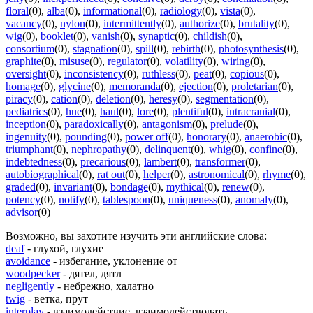
floral
(0)
,
alba
(0)
,
informational
(0)
,
radiology
(0)
,
vista
(0)
,
vacancy
(0)
,
nylon
(0)
,
intermittently
(0)
,
authorize
(0)
,
brutality
(0)
,
wig
(0)
,
booklet
(0)
,
vanish
(0)
,
synaptic
(0)
,
childish
(0)
,
consortium
(0)
,
stagnation
(0)
,
spill
(0)
,
rebirth
(0)
,
photosynthesis
(0)
,
graphite
(0)
,
misuse
(0)
,
regulator
(0)
,
volatility
(0)
,
wiring
(0)
,
oversight
(0)
,
inconsistency
(0)
,
ruthless
(0)
,
peat
(0)
,
copious
(0)
,
homage
(0)
,
glycine
(0)
,
memoranda
(0)
,
ejection
(0)
,
proletarian
(0)
,
piracy
(0)
,
cation
(0)
,
deletion
(0)
,
heresy
(0)
,
segmentation
(0)
,
pediatrics
(0)
,
hue
(0)
,
haul
(0)
,
lore
(0)
,
plentiful
(0)
,
intracranial
(0)
,
inception
(0)
,
paradoxically
(0)
,
antagonism
(0)
,
prelude
(0)
,
ingenuity
(0)
,
pounding
(0)
,
power off
(0)
,
honorary
(0)
,
anaerobic
(0)
,
triumphant
(0)
,
nephropathy
(0)
,
delinquent
(0)
,
whig
(0)
,
confine
(0)
,
indebtedness
(0)
,
precarious
(0)
,
lambert
(0)
,
transformer
(0)
,
autobiographical
(0)
,
rat out
(0)
,
helper
(0)
,
astronomical
(0)
,
rhyme
(0)
,
graded
(0)
,
invariant
(0)
,
bondage
(0)
,
mythical
(0)
,
renew
(0)
,
potency
(0)
,
notify
(0)
,
tablespoon
(0)
,
uniqueness
(0)
,
anomaly
(0)
,
advisor
(0)
Возможно, вы захотите изучить эти английские слова:
deaf
- глухой, глухие
avoidance
- избегание, уклонение от
woodpecker
- дятел, дятл
negligently
- небрежно, халатно
twig
- ветка, прут
interplay
- взаимодействие, взаимодействовать