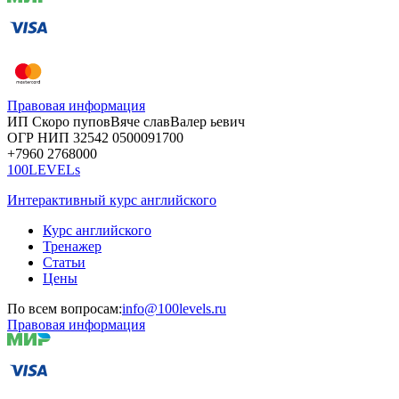
Правовая информация
ИП Скоро
пупов
Вяче
слав
Валер
ьевич
ОГР
НИП
32542
05000
91700
+7960
276
8000
100LEVELs
Интерактивный курс английского
Курс английского
Тренажер
Статьи
Цены
По всем вопросам:
info@100levels.ru
Правовая информация