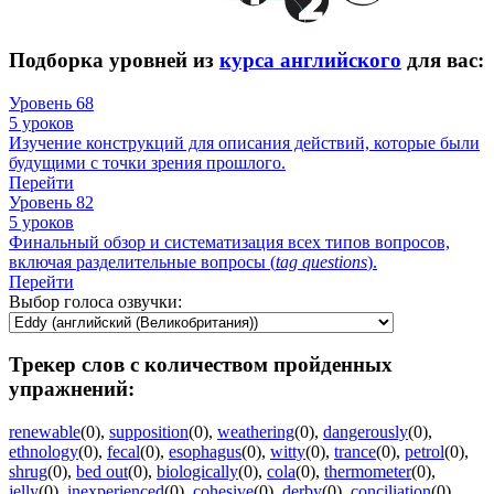
Подборка уровней из
курса английского
для вас:
Уровень 68
5 уроков
Изучение конструкций для описания действий, которые были
будущими с точки зрения прошлого.
Перейти
Уровень 82
5 уроков
Финальный обзор и систематизация всех типов вопросов,
включая разделительные вопросы (
tag
questions
).
Перейти
Выбор голоса озвучки:
Трекер слов с количеством пройденных
упражнений:
renewable
(0)
,
supposition
(0)
,
weathering
(0)
,
dangerously
(0)
,
ethnology
(0)
,
fecal
(0)
,
esophagus
(0)
,
witty
(0)
,
trance
(0)
,
petrol
(0)
,
shrug
(0)
,
bed out
(0)
,
biologically
(0)
,
cola
(0)
,
thermometer
(0)
,
jelly
(0)
,
inexperienced
(0)
,
cohesive
(0)
,
derby
(0)
,
conciliation
(0)
,