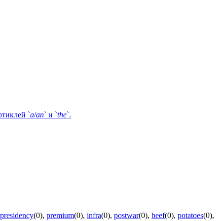
ртиклей `
a
/
an
` и `
the
`.
presidency
(0)
,
premium
(0)
,
infra
(0)
,
postwar
(0)
,
beef
(0)
,
potatoes
(0)
,