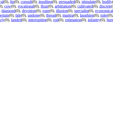
al
(0)
,
lip
(0)
,
consult
(0)
,
insulting
(0)
,
persuaded
(0)
,
stimulate
(0)
,
bodily
0)
,
cow
(0)
,
vocational
(0)
,
flour
(0)
,
arbitration
(0)
,
cultivated
(0)
,
discrete
(
,
diamond
(0)
,
devotion
(0)
,
rope
(0)
,
illusion
(0)
,
specialist
(0)
,
economical
ertain
(0)
,
tide
(0)
,
undone
(0)
,
thread
(0)
,
mantra
(0)
,
laughing
(0)
,
ruler
(0)
wly
(0)
,
landed
(0)
,
interrupting
(0)
,
rod
(0)
,
estimation
(0)
,
infantry
(0)
,
bur