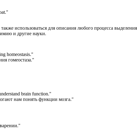
oat.
"
ет также использоваться для описания любого процесса выделения
химию и другие науки.
ning homeostasis.
"
ия гомеостаза."
understand brain function.
"
огают нам понять функции мозга."
варении."