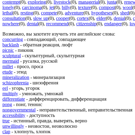
contempt
(0)
,
exploring
(0)
,
livestock
(0)
,
managerial
(0)
,
junta
(0)
,
renew
lonely
(0)
,
carcinoma
(0)
,
jet
(0)
,
billy
(0)
,
texture
(0)
,
compost
(0)
,
wool
(
lethal
(0)
,
resting
(0)
,
compete
(0)
,
adventure
(0)
,
hypotheses
(0)
,
shed
(0)
consultation
(0)
,
slow up
(0)
,
cooper
(0)
,
cortex
(0)
,
elder
(0)
,
denial
(0)
,
c
nowhere
(0)
,
dental
(0)
,
recommend
(0)
,
citizenship
(0)
,
endanger
(0)
,
lo
Возможно, вы захотите изучить эти английские слова:
concurring
- совпадающий, совпадающее
backlash
- обратная реакция, люфт
picnic
- пикник
sculptural
- скульптурный, скульптурная
mermaid
- русалка, русской
millet
- просо, проса
etude
- этюд
mineralization
- минерализация
schizophrenia
- шизофрения
eel
- угорь, угорок
multiply
- умножать, умножай
differentiate
- дифференцировать, дифференциация
pong
- понг, теннис
nongovernmental
- неправительственный, неправительственная
accessibility
- доступность
true
- истинный, правда, выверять, верно
unwillingly
- неовостои, неоволюсно
clap
- хлопнуть, хлопок