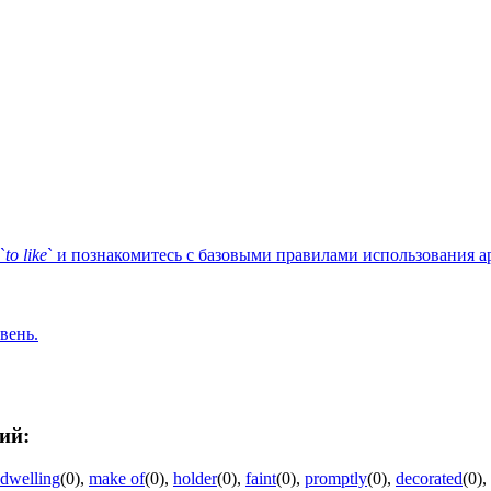
`
to
like
` и познакомитесь с базовыми правилами использования а
вень.
ий:
dwelling
(0)
,
make of
(0)
,
holder
(0)
,
faint
(0)
,
promptly
(0)
,
decorated
(0)
,