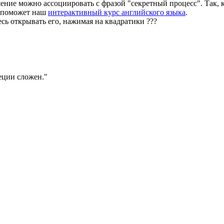
шение можно ассоциировать с фразой "секретный процесс". Так, к
у поможет наш
интерактивный курс английского языка
.
есь открывать его, нажимая на квадратики
?
?
?
еции сложен.
"