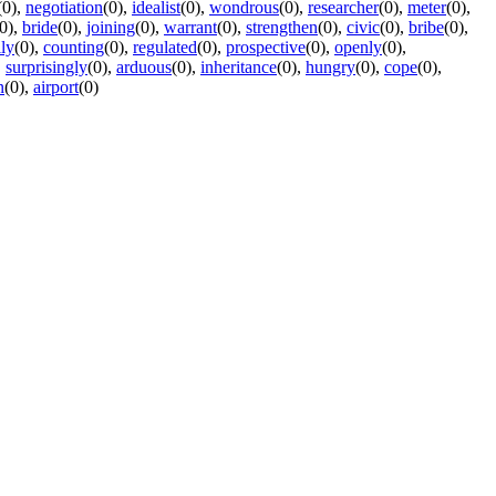
(0)
,
negotiation
(0)
,
idealist
(0)
,
wondrous
(0)
,
researcher
(0)
,
meter
(0)
,
0)
,
bride
(0)
,
joining
(0)
,
warrant
(0)
,
strengthen
(0)
,
civic
(0)
,
bribe
(0)
,
ly
(0)
,
counting
(0)
,
regulated
(0)
,
prospective
(0)
,
openly
(0)
,
,
surprisingly
(0)
,
arduous
(0)
,
inheritance
(0)
,
hungry
(0)
,
cope
(0)
,
n
(0)
,
airport
(0)