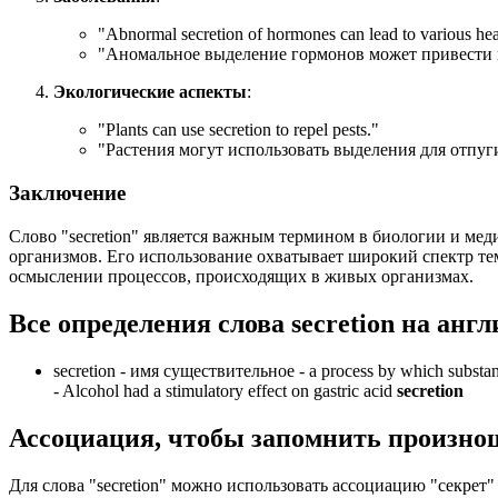
"
Abnormal secretion of hormones can lead to various heal
"Аномальное выделение гормонов может привести 
Экологические аспекты
:
"
Plants can use secretion to repel pests.
"
"Растения могут использовать выделения для отпуг
Заключение
Слово "secretion" является важным термином в биологии и ме
организмов. Его использование охватывает широкий спектр тем
осмыслении процессов, происходящих в живых организмах.
Все определения слова
secretion
на англ
secretion -
имя существительное
- a process by which substanc
-
Alcohol had a stimulatory effect on gastric acid
secretion
Ассоциация
, чтобы запомнить произно
Для слова "secretion" можно использовать ассоциацию "секрет" (