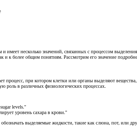
е
ым и имеет несколько значений, связанных с процессом выделени
так и к более общим понятиям. Рассмотрим его значение подробне
ачает процесс, при котором клетки или органы выделяют веществ
ую роль в различных физиологических процессах.
sugar levels.
"
ирует уровень сахара в крови."
ет обозначать выделяемые жидкости, такие как слюна, пот, или д