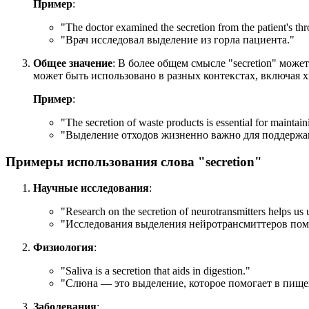
Пример
:
"
The doctor examined the secretion from the patient's thr
"Врач исследовал выделение из горла пациента."
Общее значение
: В более общем смысле "secretion" мож
может быть использовано в разных контекстах, включая 
Пример
:
"
The secretion of waste products is essential for maintai
"Выделение отходов жизненно важно для поддержан
Примеры использования слова "secretion"
Научные исследования
:
"
Research on the secretion of neurotransmitters helps us 
"Исследования выделения нейротрансмиттеров пом
Физиология
:
"
Saliva is a secretion that aids in digestion.
"
"Слюна — это выделение, которое помогает в пище
Заболевания
: