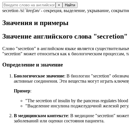
×
Найти
secretion
/siːˈkreɪʃən/
- секреция, выделение, укрывание, сокрыти
Значения и примеры
Значение английского слова "secretion"
Слово "secretion" в английском языке является существительн
"secretion" может относиться как к биологическим процессам, 
Определение и значение
Биологическое значение
: В биологии "secretion" обозн
активные соединения. Эти вещества могут играть ключев
Пример
:
"
The secretion of insulin by the pancreas regulates blood 
"Выделение инсулина поджелудочной железой регул
В медицинском контексте
: В медицине "secretion" мож
заболеваний или оценки состояния пациента.