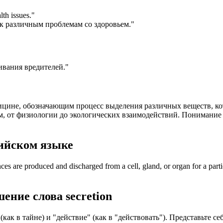
th issues.
"
к различным проблемам со здоровьем."
ивания вредителей."
дицине, обозначающим процесс выделения различных веществ, к
, от физиологии до экологических взаимодействий. Понимание э
ийском языке
es are produced and discharged from a cell, gland, or organ for a partic
шение слова
secretion
как в тайне) и "действие" (как в "действовать"). Представьте се