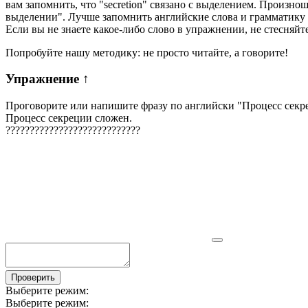
вам запомнить, что "secretion" связано с выделением. Произно
выделении". Лучше запомнить английские слова и грамматик
Если вы не знаете какое-либо слово в упражнении, не стесняйт
Попробуйте нашу методику: не просто читайте, а говорите!
Упражнение
↑
Проговорите или напишите фразу по английски "
Процесс секр
Процесс секреции сложен.
?
?
?
?
?
?
?
?
?
?
?
?
?
?
?
?
?
?
?
?
?
?
?
?
?
?
?
?
Проверить
Выберите режим:
Выберите режим: