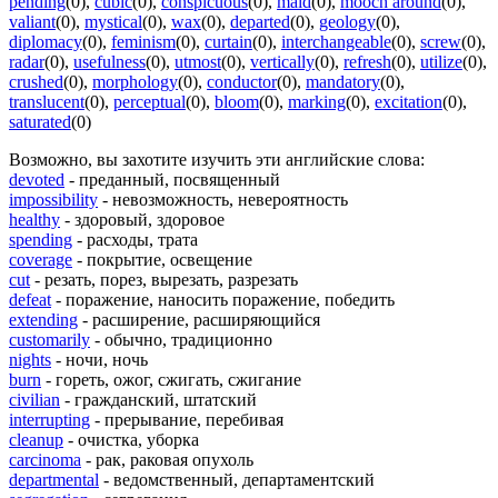
pending
(0)
,
cubic
(0)
,
conspicuous
(0)
,
maid
(0)
,
mooch around
(0)
,
valiant
(0)
,
mystical
(0)
,
wax
(0)
,
departed
(0)
,
geology
(0)
,
diplomacy
(0)
,
feminism
(0)
,
curtain
(0)
,
interchangeable
(0)
,
screw
(0)
,
radar
(0)
,
usefulness
(0)
,
utmost
(0)
,
vertically
(0)
,
refresh
(0)
,
utilize
(0)
,
crushed
(0)
,
morphology
(0)
,
conductor
(0)
,
mandatory
(0)
,
translucent
(0)
,
perceptual
(0)
,
bloom
(0)
,
marking
(0)
,
excitation
(0)
,
saturated
(0)
Возможно, вы захотите изучить эти английские слова:
devoted
- преданный, посвященный
impossibility
- невозможность, невероятность
healthy
- здоровый, здоровое
spending
- расходы, трата
coverage
- покрытие, освещение
cut
- резать, порез, вырезать, разрезать
defeat
- поражение, наносить поражение, победить
extending
- расширение, расширяющийся
customarily
- обычно, традиционно
nights
- ночи, ночь
burn
- гореть, ожог, сжигать, сжигание
civilian
- гражданский, штатский
interrupting
- прерывание, перебивая
cleanup
- очистка, уборка
carcinoma
- рак, раковая опухоль
departmental
- ведомственный, департаментский