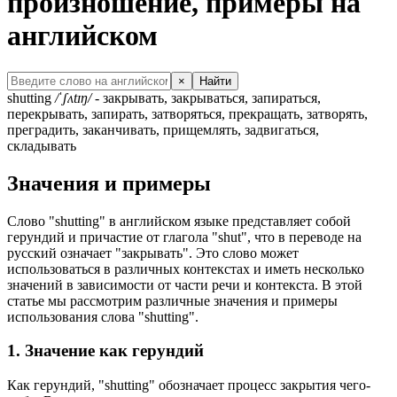
произношение, примеры на
английском
×
Найти
shutting
/ˈʃʌtɪŋ/
- закрывать, закрываться, запираться,
перекрывать, запирать, затворяться, прекращать, затворять,
преградить, заканчивать, прищемлять, задвигаться,
складывать
Значения и примеры
Слово "shutting" в английском языке представляет собой
герундий и причастие от глагола "shut", что в переводе на
русский означает "закрывать". Это слово может
использоваться в различных контекстах и иметь несколько
значений в зависимости от части речи и контекста. В этой
статье мы рассмотрим различные значения и примеры
использования слова "shutting".
1. Значение как герундий
Как герундий, "shutting" обозначает процесс закрытия чего-