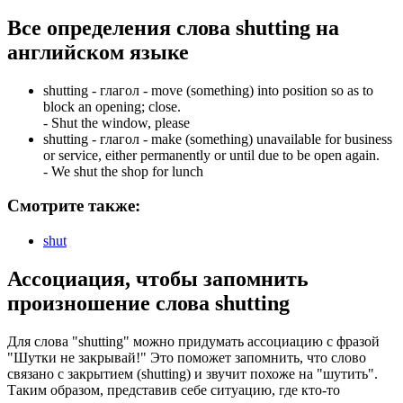
Все определения слова
shutting
на
английском языке
shutting -
глагол
- move (something) into position so as to
block an opening; close.
-
Shut the window, please
shutting -
глагол
- make (something) unavailable for business
or service, either permanently or until due to be open again.
-
We shut the shop for lunch
Смотрите также:
shut
Ассоциация
, чтобы запомнить
произношение слова
shutting
Для слова "shutting" можно придумать ассоциацию с фразой
"Шутки не закрывай!" Это поможет запомнить, что слово
связано с закрытием (shutting) и звучит похоже на "шутить".
Таким образом, представив себе ситуацию, где кто-то