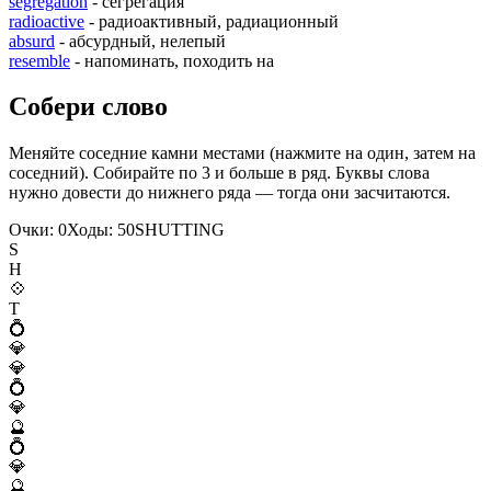
segregation
- сегрегация
radioactive
- радиоактивный, радиационный
absurd
- абсурдный, нелепый
resemble
- напоминать, походить на
Собери слово
Меняйте соседние камни местами (нажмите на один, затем на
соседний). Собирайте по 3 и больше в ряд. Буквы слова
нужно довести до нижнего ряда — тогда они засчитаются.
Очки:
0
Ходы:
50
S
H
U
T
T
I
N
G
S
H
💠
T
💍
💎
💎
💍
💎
🔮
💍
💎
🔮