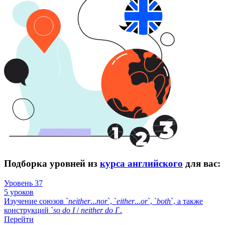
Подборка уровней из
курса английского
для вас:
Уровень 37
5 уроков
Изучение союзов `
neither
...
nor
`, `
either
...
or
`, `
both
`, а также
конструкций `
so
do
I
/
neither
do
I
`.
Перейти