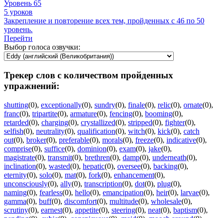
Уровень 65
5 уроков
Закрепление и повторение всех тем, пройденных с 46 по 50
уровень.
Перейти
Выбор голоса озвучки:
Трекер слов с количеством пройденных
упражнений:
shutting
(0)
,
exceptionally
(0)
,
sundry
(0)
,
finale
(0)
,
relic
(0)
,
ornate
(0)
,
franc
(0)
,
tripartite
(0)
,
armature
(0)
,
fencing
(0)
,
booming
(0)
,
retarded
(0)
,
charging
(0)
,
crystallized
(0)
,
stripped
(0)
,
fighter
(0)
,
selfish
(0)
,
neutrality
(0)
,
qualification
(0)
,
witch
(0)
,
kick
(0)
,
catch
out
(0)
,
broker
(0)
,
preferable
(0)
,
morals
(0)
,
freeze
(0)
,
indicative
(0)
,
comprise
(0)
,
suffice
(0)
,
dominion
(0)
,
exam
(0)
,
jake
(0)
,
magistrate
(0)
,
transmit
(0)
,
brethren
(0)
,
damp
(0)
,
underneath
(0)
,
inclination
(0)
,
wasted
(0)
,
hepatic
(0)
,
oversee
(0)
,
backing
(0)
,
eternity
(0)
,
solo
(0)
,
mat
(0)
,
fork
(0)
,
enhancement
(0)
,
unconsciously
(0)
,
ally
(0)
,
transcription
(0)
,
dot
(0)
,
plug
(0)
,
naming
(0)
,
fearless
(0)
,
hello
(0)
,
emancipation
(0)
,
heir
(0)
,
larvae
(0)
,
gamma
(0)
,
buff
(0)
,
discomfort
(0)
,
multitude
(0)
,
wholesale
(0)
,
scrutiny
(0)
,
earnest
(0)
,
appetite
(0)
,
steering
(0)
,
neat
(0)
,
baptism
(0)
,