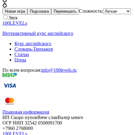
💍
Сложность:
Новая игра
Подсказка
Перемешать
Звук
100LEVELs
Интерактивный курс английского
Курс английского
Словарь-Тренажер
Статьи
Цены
По всем вопросам:
info@100levels.ru
Правовая информация
ИП Скоро
пупов
Вяче
слав
Валер
ьевич
ОГР
НИП
32542
05000
91700
+7960
276
8000
100LEVELs