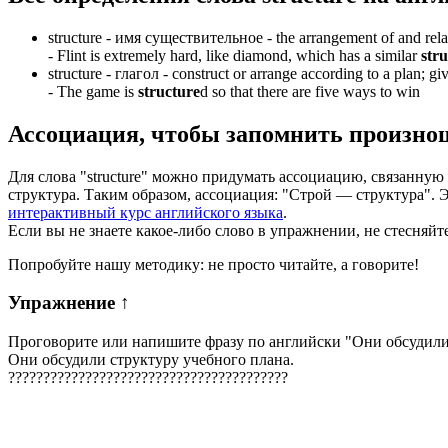
structure -
имя существительное
- the arrangement of and rel
-
Flint is extremely hard, like diamond, which has a similar
str
structure -
глагол
- construct or arrange according to a plan; giv
-
The game is
structure
d so that there are five ways to win
Ассоциация
, чтобы запомнить произно
Для слова "structure" можно придумать ассоциацию, связанную 
структура. Таким образом, ассоциация: "Строй — структура".
интерактивный курс английского языка
.
Если вы не знаете какое-либо слово в упражнении, не стесняйт
Попробуйте нашу методику: не просто читайте, а говорите!
Упражнение
↑
Проговорите или напишите фразу по английски "
Они обсудили
Они обсудили структуру учебного плана.
?
?
?
?
?
?
?
?
?
?
?
?
?
?
?
?
?
?
?
?
?
?
?
?
?
?
?
?
?
?
?
?
?
?
?
?
?
?
?
?