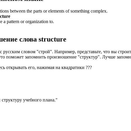
ations between the parts or elements of something complex.
ucture
e a pattern or organization to.
шение слова
structure
с русским словом "строй". Например, представьте, что вы строит
 Это поможет запомнить произношение "структур". Лучше запом
есь открывать его, нажимая на квадратики
?
?
?
 структуру учебного плана.
"