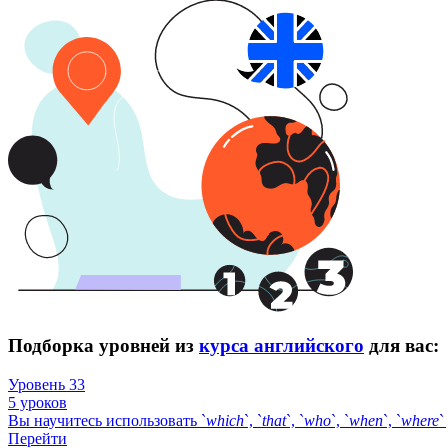
Подборка уровней из
курса английского
для вас:
Уровень 33
5 уроков
Вы научитесь использовать `
which
`, `
that
`, `
who
`, `
when
`, `
where
`
Перейти