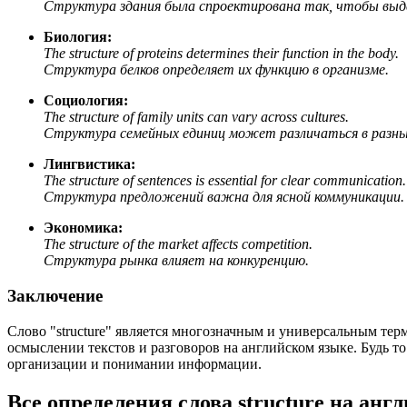
Структура здания была спроектирована так, чтобы выд
Биология:
The structure of proteins determines their function in the body.
Структура белков определяет их функцию в организме.
Социология:
The structure of family units can vary across cultures.
Структура семейных единиц может различаться в разны
Лингвистика:
The structure of sentences is essential for clear communication.
Структура предложений важна для ясной коммуникации.
Экономика:
The structure of the market affects competition.
Структура рынка влияет на конкуренцию.
Заключение
Слово "structure" является многозначным и универсальным тер
осмыслении текстов и разговоров на английском языке. Будь т
организации и понимании информации.
Все определения слова
structure
на англ