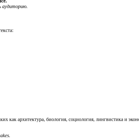
nce.
ь аудиторию.
екста:
таких как архитектура, биология, социология, лингвистика и экон
uakes.