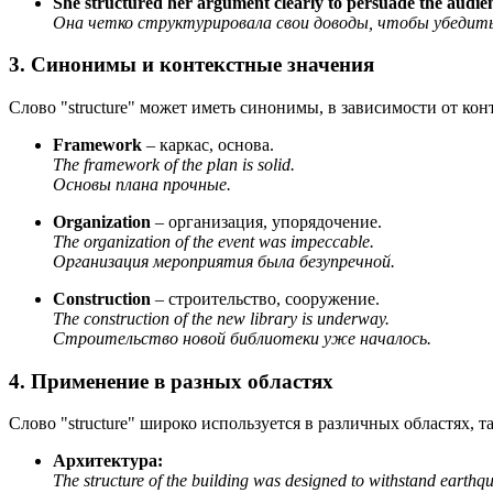
She structured her argument clearly to persuade the audie
Она четко структурировала свои доводы, чтобы убедит
3. Синонимы и контекстные значения
Слово "structure" может иметь синонимы, в зависимости от конт
Framework
– каркас, основа.
The framework of the plan is solid.
Основы плана прочные.
Organization
– организация, упорядочение.
The organization of the event was impeccable.
Организация мероприятия была безупречной.
Construction
– строительство, сооружение.
The construction of the new library is underway.
Строительство новой библиотеки уже началось.
4. Применение в разных областях
Слово "structure" широко используется в различных областях, 
Архитектура:
The structure of the building was designed to withstand earthq