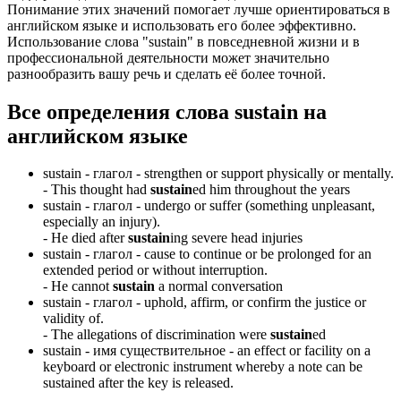
Понимание этих значений помогает лучше ориентироваться в
английском языке и использовать его более эффективно.
Использование слова "sustain" в повседневной жизни и в
профессиональной деятельности может значительно
разнообразить вашу речь и сделать её более точной.
Все определения слова
sustain
на
английском языке
sustain -
глагол
- strengthen or support physically or mentally.
-
This thought had
sustain
ed him throughout the years
sustain -
глагол
- undergo or suffer (something unpleasant,
especially an injury).
-
He died after
sustain
ing severe head injuries
sustain -
глагол
- cause to continue or be prolonged for an
extended period or without interruption.
-
He cannot
sustain
a normal conversation
sustain -
глагол
- uphold, affirm, or confirm the justice or
validity of.
-
The allegations of discrimination were
sustain
ed
sustain -
имя существительное
- an effect or facility on a
keyboard or electronic instrument whereby a note can be
sustained after the key is released.