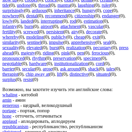
tide
(0)
,
undone
(0)
,
thread
(0)
,
mantra
(0)
,
laughing
(0)
,
ruler
(0)
,
surprisingly
(0)
,
arduous
(0)
,
inheritance
(0)
,
hungry
(0)
,
cope
(0)
,
nowhere
(0)
,
dental
(0)
,
recommend
(0)
,
citizenship
(0)
,
endanger
(0)
,
lowly
(0)
,
landed
(0)
,
interrupting
(0)
,
rod
(0)
,
estimation
(0)
,
infantry
(0)
,
burn
(0)
,
airport
(0)
,
attachment
(0)
,
vascular
(0)
,
fertility
(0)
,
screwed
(0)
,
persistent
(0)
,
airy
(0)
,
decorate
(0)
,
whereby
(0)
,
modeling
(0)
,
publicly
(0)
,
cheap
(0)
,
exit
(0)
,
similarity
(0)
,
sentinel
(0)
,
impulse
(0)
,
apprehensive
(0)
,
seal
(0)
,
sexuality
(0)
,
elevated
(0)
,
burst
(0)
,
realization
(0)
,
pecuniary
(0)
,
press
ahead
(0)
,
majesty
(0)
,
riding
(0)
,
pink
(0)
,
pen
(0)
,
ferocious
(0)
,
pronounced
(0)
,
rhythm
(0)
,
preservation
(0)
,
specimen
(0)
,
negotiable
(0)
,
hardware
(0)
,
institutionalization
(0)
,
cord
(0)
,
barrier
(0)
,
secular
(0)
,
arose
(0)
,
ask around
(0)
,
shack
(0)
,
tales
(0)
,
therapist
(0)
,
chip away at
(0)
,
lift
(0)
,
distinctive
(0)
,
situated
(0)
,
surplus
(0)
,
resist
(0)
Возможно, вы захотите изучить эти английские слова:
whaling
- китобой
amin
- амин
generous
- щедрый, великодушный
portage
- портаж, попор
hone
- отточить, оттачиваться
applaud
- аплодировать, аплодируем
republicanism
- республиканство, республиканизм
christened
- крещеный, крестили