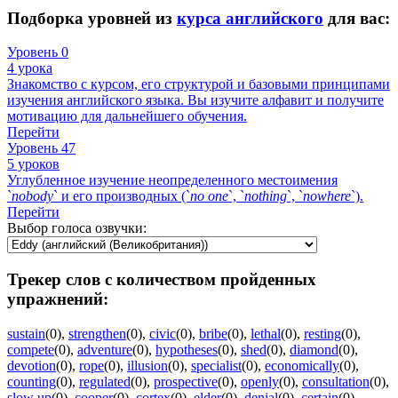
Подборка уровней из
курса английского
для вас:
Уровень 0
4 урока
Знакомство с курсом, его структурой и базовыми принципами
изучения английского языка. Вы изучите алфавит и получите
мотивацию для дальнейшего обучения.
Перейти
Уровень 47
5 уроков
Углубленное изучение неопределенного местоимения
`
nobody
` и его производных (`
no
one
`, `
nothing
`, `
nowhere
`).
Перейти
Выбор голоса озвучки:
Трекер слов с количеством пройденных
упражнений:
sustain
(0)
,
strengthen
(0)
,
civic
(0)
,
bribe
(0)
,
lethal
(0)
,
resting
(0)
,
compete
(0)
,
adventure
(0)
,
hypotheses
(0)
,
shed
(0)
,
diamond
(0)
,
devotion
(0)
,
rope
(0)
,
illusion
(0)
,
specialist
(0)
,
economically
(0)
,
counting
(0)
,
regulated
(0)
,
prospective
(0)
,
openly
(0)
,
consultation
(0)
,
slow up
(0)
,
cooper
(0)
,
cortex
(0)
,
elder
(0)
,
denial
(0)
,
certain
(0)
,