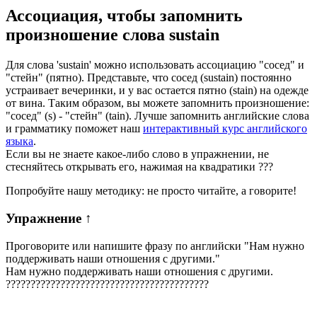
Ассоциация
, чтобы запомнить
произношение слова
sustain
Для слова 'sustain' можно использовать ассоциацию "сосед" и
"стейн" (пятно). Представьте, что сосед (sustain) постоянно
устраивает вечеринки, и у вас остается пятно (stain) на одежде
от вина. Таким образом, вы можете запомнить произношение:
"сосед" (s) - "стейн" (tain). Лучше запомнить английские слова
и грамматику поможет наш
интерактивный курс английского
языка
.
Если вы не знаете какое-либо слово в упражнении, не
стесняйтесь открывать его, нажимая на квадратики
?
?
?
Попробуйте нашу методику: не просто читайте, а говорите!
Упражнение
↑
Проговорите или напишите фразу по английски "
Нам нужно
поддерживать наши отношения с другими.
"
Нам нужно поддерживать наши отношения с другими.
?
?
?
?
?
?
?
?
?
?
?
?
?
?
?
?
?
?
?
?
?
?
?
?
?
?
?
?
?
?
?
?
?
?
?
?
?
?
?
?
?