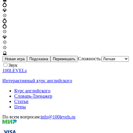
💍
💎
💠
💍
💍
💠
💎
💠
💠
🔮
Сложность:
Новая игра
Подсказка
Перемешать
Звук
100LEVELs
Интерактивный курс английского
Курс английского
Словарь-Тренажер
Статьи
Цены
По всем вопросам:
info@100levels.ru