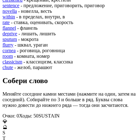
sentence
- предложение, приговорить, приговор
novella
- новелла, весть
within
- в пределах, внутри, в
rate
- ставка, оценивать, скорость
flannel
- фланель
deprive
- лишать, лишить
sputum
- мокрота
flurry
- шквал, ураган
cornea
- роговица, роговница
room
- комната, номер
classicism
- классицизм, классика
chute
- желоб, парашют
Собери слово
Меняйте соседние камни местами (нажмите на один, затем на
соседний). Собирайте по 3 и больше в ряд. Буквы слова
нужно довести до нижнего ряда — тогда они засчитаются.
Очки:
0
Ходы:
50
S
U
S
T
A
I
N
💎
🔮
S
T