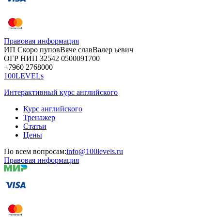
Правовая информация
ИП Скоро
пупов
Вяче
слав
Валер
ьевич
ОГР
НИП
32542
05000
91700
+7960
276
8000
100LEVELs
Интерактивный курс английского
Курс английского
Тренажер
Статьи
Цены
По всем вопросам:
info@100levels.ru
Правовая информация