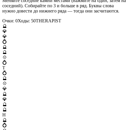
Меняйте соседние камни местами (нажмите на один, затем на
соседний). Собирайте по 3 и больше в ряд. Буквы слова
нужно довести до нижнего ряда — тогда они засчитаются.
Очки:
0
Ходы:
50
T
H
E
R
A
P
I
S
T
🔮
💎
💎
💍
🔮
🔮
💠
💍
T
💍
🔮
💠
💎
🔮
💎
🔮
🔮
H
🔮
💍