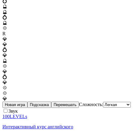
💍
🔮
🔮
💍
🔮
💠
R
💎
💎
💍
💎
🔮
💠
💎
💍
💎
💠
💠
💎
Сложность:
Новая игра
Подсказка
Перемешать
Звук
100LEVELs
Интерактивный курс английского