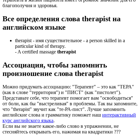
благополучия и здоровья.
Все определения слова
therapist
на
английском языке
therapist -
имя существительное
- a person skilled in a
particular kind of therapy.
-
A certified massage
therapist
Ассоциация
, чтобы запомнить
произношение слова
therapist
Можно придумать ассоциацию: "Терапевт" – это как "ТЕРА"
(как в слове "территория") и "ПИСТ" (как "пистолет").
Представьте себе, что терапевт помогает вам "освободиться"
от боли, как бы "выстреливая" в проблемы. Так вы запомните,
что "therapist" звучит как "те-РА-пист". Лучше запомнить
английские слова и грамматику поможет наш
интерактивный
курс английского языка
.
Если вы не знаете какое-либо слово в упражнении, не
стесняйтесь открывать его, нажимая на квадратики
?
?
?