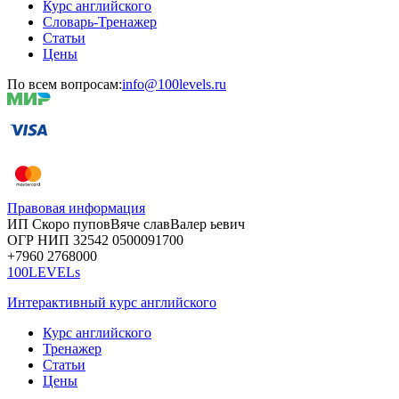
Курс английского
Словарь-Тренажер
Статьи
Цены
По всем вопросам:
info@100levels.ru
Правовая информация
ИП Скоро
пупов
Вяче
слав
Валер
ьевич
ОГР
НИП
32542
05000
91700
+7960
276
8000
100LEVELs
Интерактивный курс английского
Курс английского
Тренажер
Статьи
Цены