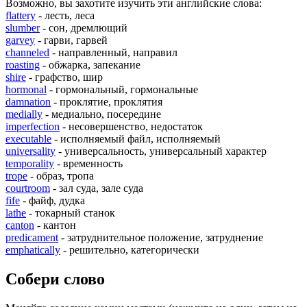
Возможно, вы захотите изучить эти английские слова:
flattery
- лесть, леса
slumber
- сон, дремлющий
garvey
- гарви, гарвей
channeled
- направленный, направил
roasting
- обжарка, запекание
shire
- графство, шир
hormonal
- гормональный, гормональные
damnation
- проклятие, проклятия
medially
- медиально, посередине
imperfection
- несовершенство, недостаток
executable
- исполняемый файл, исполняемый
universality
- универсальность, универсальный характер
temporality
- временность
trope
- образ, тропа
courtroom
- зал суда, зале суда
fife
- файф, дудка
lathe
- токарный станок
canton
- кантон
predicament
- затруднительное положение, затруднение
emphatically
- решительно, категорически
Собери слово