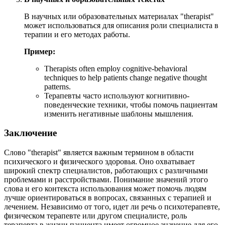
В научных или образовательных материалах "therapist"
может использоваться для описания роли специалиста в
терапии и его методах работы.
Пример:
Therapists often employ cognitive-behavioral
techniques to help patients change negative thought
patterns.
Терапевты часто используют когнитивно-
поведенческие техники, чтобы помочь пациентам
изменить негативные шаблоны мышления.
Заключение
Слово "therapist" является важным термином в области
психического и физического здоровья. Оно охватывает
широкий спектр специалистов, работающих с различными
проблемами и расстройствами. Понимание значений этого
слова и его контекста использования может помочь людям
лучше ориентироваться в вопросах, связанных с терапией и
лечением. Независимо от того, идет ли речь о психотерапевте,
физическом терапевте или другом специалисте, роль
терапевта в жизни пациента имеет огромное значение для его