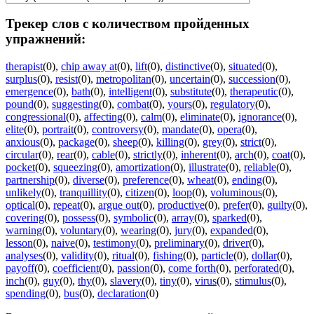
Трекер слов с количеством пройденных
упражнений:
therapist
(0)
,
chip away at
(0)
,
lift
(0)
,
distinctive
(0)
,
situated
(0)
,
surplus
(0)
,
resist
(0)
,
metropolitan
(0)
,
uncertain
(0)
,
succession
(0)
,
emergence
(0)
,
bath
(0)
,
intelligent
(0)
,
substitute
(0)
,
therapeutic
(0)
,
pound
(0)
,
suggesting
(0)
,
combat
(0)
,
yours
(0)
,
regulatory
(0)
,
congressional
(0)
,
affecting
(0)
,
calm
(0)
,
eliminate
(0)
,
ignorance
(0)
,
elite
(0)
,
portrait
(0)
,
controversy
(0)
,
mandate
(0)
,
opera
(0)
,
anxious
(0)
,
package
(0)
,
sheep
(0)
,
killing
(0)
,
grey
(0)
,
strict
(0)
,
circular
(0)
,
rear
(0)
,
cable
(0)
,
strictly
(0)
,
inherent
(0)
,
arch
(0)
,
coat
(0)
,
pocket
(0)
,
squeezing
(0)
,
amortization
(0)
,
illustrate
(0)
,
reliable
(0)
,
partnership
(0)
,
diverse
(0)
,
preference
(0)
,
wheat
(0)
,
ending
(0)
,
unlikely
(0)
,
tranquillity
(0)
,
citizen
(0)
,
loop
(0)
,
voluminous
(0)
,
optical
(0)
,
repeat
(0)
,
argue out
(0)
,
productive
(0)
,
prefer
(0)
,
guilty
(0)
,
covering
(0)
,
possess
(0)
,
symbolic
(0)
,
array
(0)
,
sparked
(0)
,
warning
(0)
,
voluntary
(0)
,
wearing
(0)
,
jury
(0)
,
expanded
(0)
,
lesson
(0)
,
naive
(0)
,
testimony
(0)
,
preliminary
(0)
,
driver
(0)
,
analyses
(0)
,
validity
(0)
,
ritual
(0)
,
fishing
(0)
,
particle
(0)
,
dollar
(0)
,
payoff
(0)
,
coefficient
(0)
,
passion
(0)
,
come forth
(0)
,
perforated
(0)
,
inch
(0)
,
guy
(0)
,
thy
(0)
,
slavery
(0)
,
tiny
(0)
,
virus
(0)
,
stimulus
(0)
,
spending
(0)
,
bus
(0)
,
declaration
(0)