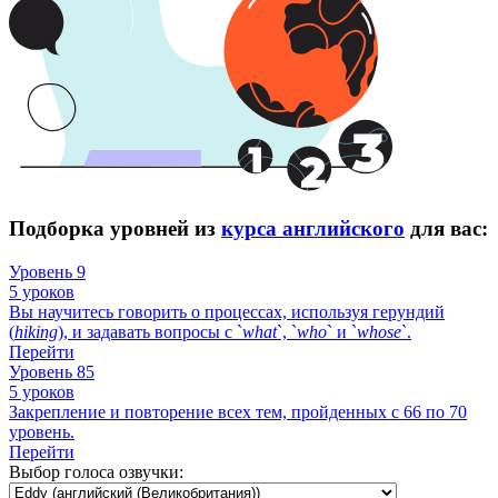
Подборка уровней из
курса английского
для вас:
Уровень 9
5 уроков
Вы научитесь говорить о процессах, используя герундий
(
hiking
), и задавать вопросы с `
what
`, `
who
` и `
whose
`.
Перейти
Уровень 85
5 уроков
Закрепление и повторение всех тем, пройденных с 66 по 70
уровень.
Перейти
Выбор голоса озвучки: