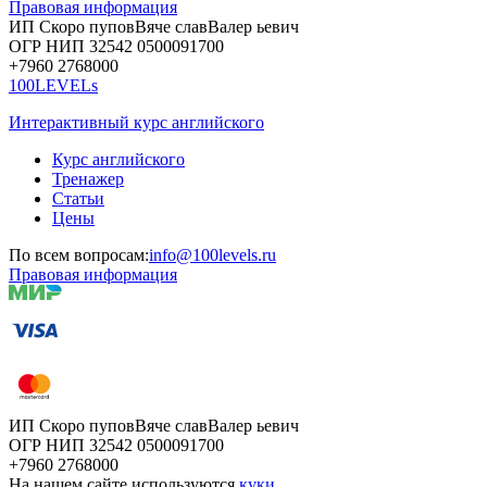
Правовая информация
ИП Скоро
пупов
Вяче
слав
Валер
ьевич
ОГР
НИП
32542
05000
91700
+7960
276
8000
100LEVELs
Интерактивный курс английского
Курс английского
Тренажер
Статьи
Цены
По всем вопросам:
info@100levels.ru
Правовая информация
ИП Скоро
пупов
Вяче
слав
Валер
ьевич
ОГР
НИП
32542
05000
91700
+7960
276
8000
На нашем сайте используются
куки