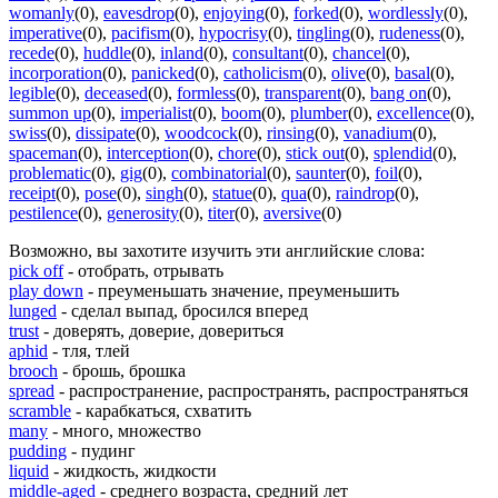
womanly
(0)
,
eavesdrop
(0)
,
enjoying
(0)
,
forked
(0)
,
wordlessly
(0)
,
imperative
(0)
,
pacifism
(0)
,
hypocrisy
(0)
,
tingling
(0)
,
rudeness
(0)
,
recede
(0)
,
huddle
(0)
,
inland
(0)
,
consultant
(0)
,
chancel
(0)
,
incorporation
(0)
,
panicked
(0)
,
catholicism
(0)
,
olive
(0)
,
basal
(0)
,
legible
(0)
,
deceased
(0)
,
formless
(0)
,
transparent
(0)
,
bang on
(0)
,
summon up
(0)
,
imperialist
(0)
,
boom
(0)
,
plumber
(0)
,
excellence
(0)
,
swiss
(0)
,
dissipate
(0)
,
woodcock
(0)
,
rinsing
(0)
,
vanadium
(0)
,
spaceman
(0)
,
interception
(0)
,
chore
(0)
,
stick out
(0)
,
splendid
(0)
,
problematic
(0)
,
gig
(0)
,
combinatorial
(0)
,
saunter
(0)
,
foil
(0)
,
receipt
(0)
,
pose
(0)
,
singh
(0)
,
statue
(0)
,
qua
(0)
,
raindrop
(0)
,
pestilence
(0)
,
generosity
(0)
,
titer
(0)
,
aversive
(0)
Возможно, вы захотите изучить эти английские слова:
pick off
- отобрать, отрывать
play down
- преуменьшать значение, преуменьшить
lunged
- сделал выпад, бросился вперед
trust
- доверять, доверие, довериться
aphid
- тля, тлей
brooch
- брошь, брошка
spread
- распространение, распространять, распространяться
scramble
- карабкаться, схватить
many
- много, множество
pudding
- пудинг
liquid
- жидкость, жидкости
middle-aged
- среднего возраста, средний лет