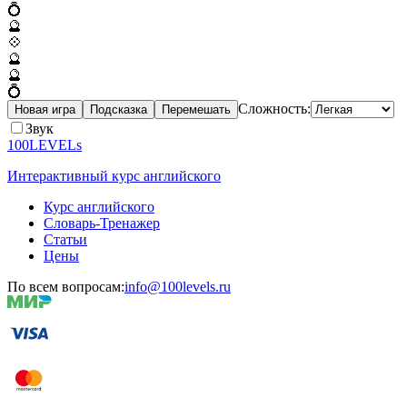
💍
🔮
💠
🔮
🔮
💍
Сложность:
Новая игра
Подсказка
Перемешать
Звук
100LEVELs
Интерактивный курс английского
Курс английского
Словарь-Тренажер
Статьи
Цены
По всем вопросам:
info@100levels.ru