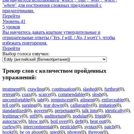
`
where
` для построения сложных предложений с
придаточными.
Перейти
Уровень 41
5 уроков
Вы научитесь давать краткие утвердительные и
отрицательные ответы (`
Yes
,
I
will
. /
No
,
I
won
'
t
`), чтобы
избежать повторения.
Перейти
Выбор голоса озвучки:
Трекер слов с количеством пройденных
упражнений:
treatment
(0)
,
crawling
(0)
,
continuation
(0)
,
slashed
(0)
,
furthest
(0)
,
retreat
(0)
,
coax
(0)
,
scarce
(0)
,
commendable
(0)
,
slosh
(0)
,
uncomfortable
(0)
,
tab
(0)
,
reminiscent
(0)
,
ailment
(0)
,
enforceable
(0)
,
tell on
(0)
,
surging
(0)
,
tear down
(0)
,
calligraphy
(0)
,
imitation
(0)
,
standardized
(0)
,
govern
(0)
,
perpetuate
(0)
,
talk into
(0)
,
identically
(0)
,
legitimacy
(0)
,
stiff
(0)
,
auditorium
(0)
,
nodular
(0)
,
frigid
(0)
,
autocracy
(0)
,
blow in
(0)
,
boil over
(0)
,
deft
(0)
,
beat out
(0)
,
curfew
(0)
,
intercontinental
(0)
,
pesticide
(0)
,
syntax
(0)
,
patch
(0)
,
hook
(0)
,
be on about
(0)
,
spied
(0)
,
photon
(0)
,
thereon
(0)
,