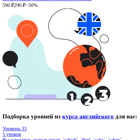
590 ₽
290 ₽
−50%
Подборка уровней из
курса английского
для вас:
Уровень 33
5 уроков
Вы научитесь использовать `
which
`, `
that
`, `
who
`, `
when
`,