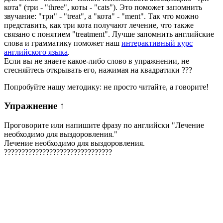
кота" (три - "three", коты - "cats"). Это поможет запомнить
звучание: "три" - "treat", а "кота" - "ment". Так что можно
представить, как три кота получают лечение, что также
связано с понятием "treatment". Лучше запомнить английские
слова и грамматику поможет наш
интерактивный курс
английского языка
.
Если вы не знаете какое-либо слово в упражнении, не
стесняйтесь открывать его, нажимая на квадратики
?
?
?
Попробуйте нашу методику: не просто читайте, а говорите!
Упражнение
↑
Проговорите или напишите фразу по английски "
Лечение
необходимо для выздоровления.
"
Лечение необходимо для выздоровления.
?
?
?
?
?
?
?
?
?
?
?
?
?
?
?
?
?
?
?
?
?
?
?
?
?
?
?
?
?
?
?