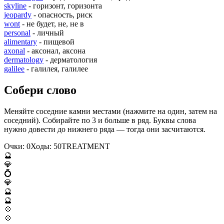
skyline
- горизонт, горизонта
jeopardy
- опасность, риск
wont
- не будет, не, не в
personal
- личный
alimentary
- пищевой
axonal
- аксонал, аксона
dermatology
- дерматология
galilee
- галилея, галилее
Собери слово
Меняйте соседние камни местами (нажмите на один, затем на
соседний). Собирайте по 3 и больше в ряд. Буквы слова
нужно довести до нижнего ряда — тогда они засчитаются.
Очки:
0
Ходы:
50
T
R
E
A
T
M
E
N
T
🔮
💎
💍
💎
🔮
🔮
💠
💠