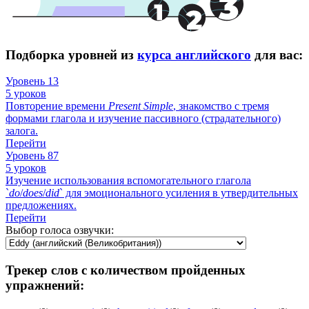
Подборка уровней из
курса английского
для вас:
Уровень 13
5 уроков
Повторение времени
Present
Simple
, знакомство с тремя
формами глагола и изучение пассивного (страдательного)
залога.
Перейти
Уровень 87
5 уроков
Изучение использования вспомогательного глагола
`
do
/
does
/
did
` для эмоционального усиления в утвердительных
предложениях.
Перейти
Выбор голоса озвучки:
Трекер слов с количеством пройденных
упражнений: