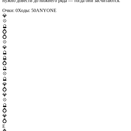
нужно довести до нижнего ряда — тогда они засчитаются.
Очки:
0
Ходы:
50
A
N
Y
O
N
E
💎
💠
🔮
💍
💍
💠
💎
🔮
🔮
💍
🔮
💠
🔮
💎
💍
💎
💠
🔮
💍
💎
💍
E