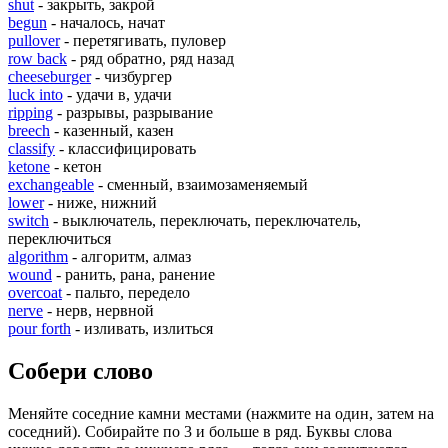
shut
- закрыть, закрой
begun
- началось, начат
pullover
- перетягивать, пуловер
row back
- ряд обратно, ряд назад
cheeseburger
- чизбургер
luck into
- удачи в, удачи
ripping
- разрывы, разрывание
breech
- казенный, казен
classify
- классифицировать
ketone
- кетон
exchangeable
- сменный, взаимозаменяемый
lower
- ниже, нижний
switch
- выключатель, переключать, переключатель,
переключиться
algorithm
- алгоритм, алмаз
wound
- ранить, рана, ранение
overcoat
- пальто, передело
nerve
- нерв, нервной
pour forth
- изливать, излиться
Собери слово
Меняйте соседние камни местами (нажмите на один, затем на
соседний). Собирайте по 3 и больше в ряд. Буквы слова