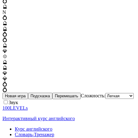
💍
🔮
N
💍
🔮
🔮
💍
💍
🔮
💎
💠
🔮
🔮
💎
💎
💍
💍
Сложность:
Новая игра
Подсказка
Перемешать
Звук
100LEVELs
Интерактивный курс английского
Курс английского
Словарь-Тренажер