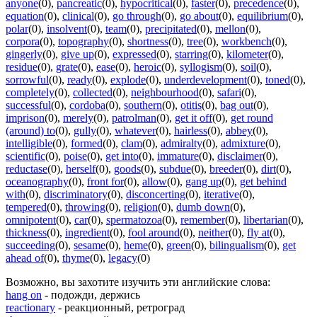
anyone
(0)
,
pancreatic
(0)
,
hypocritical
(0)
,
faster
(0)
,
precedence
(0)
,
equation
(0)
,
clinical
(0)
,
go through
(0)
,
go about
(0)
,
equilibrium
(0)
,
polar
(0)
,
insolvent
(0)
,
team
(0)
,
precipitated
(0)
,
mellon
(0)
,
corpora
(0)
,
topography
(0)
,
shortness
(0)
,
tree
(0)
,
workbench
(0)
,
gingerly
(0)
,
give up
(0)
,
expressed
(0)
,
starring
(0)
,
kilometer
(0)
,
residue
(0)
,
grate
(0)
,
ease
(0)
,
heroic
(0)
,
syllogism
(0)
,
soil
(0)
,
sorrowful
(0)
,
ready
(0)
,
explode
(0)
,
underdevelopment
(0)
,
toned
(0)
,
completely
(0)
,
collected
(0)
,
neighbourhood
(0)
,
safari
(0)
,
successful
(0)
,
cordoba
(0)
,
southern
(0)
,
otitis
(0)
,
bag out
(0)
,
imprison
(0)
,
merely
(0)
,
patrolman
(0)
,
get it off
(0)
,
get round
(around) to
(0)
,
gully
(0)
,
whatever
(0)
,
hairless
(0)
,
abbey
(0)
,
intelligible
(0)
,
formed
(0)
,
clam
(0)
,
admiralty
(0)
,
admixture
(0)
,
scientific
(0)
,
poise
(0)
,
get into
(0)
,
immature
(0)
,
disclaimer
(0)
,
reductase
(0)
,
herself
(0)
,
goods
(0)
,
subdue
(0)
,
breeder
(0)
,
dirt
(0)
,
oceanography
(0)
,
front for
(0)
,
allow
(0)
,
gang up
(0)
,
get behind
with
(0)
,
discriminatory
(0)
,
disconcerting
(0)
,
iterative
(0)
,
tempered
(0)
,
throwing
(0)
,
religion
(0)
,
dumb down
(0)
,
omnipotent
(0)
,
car
(0)
,
spermatozoa
(0)
,
remember
(0)
,
libertarian
(0)
,
thickness
(0)
,
ingredient
(0)
,
fool around
(0)
,
neither
(0)
,
fly at
(0)
,
succeeding
(0)
,
sesame
(0)
,
heme
(0)
,
green
(0)
,
bilingualism
(0)
,
get
ahead of
(0)
,
thyme
(0)
,
legacy
(0)
Возможно, вы захотите изучить эти английские слова:
hang on
- подожди, держись
reactionary
- реакционный, ретроград