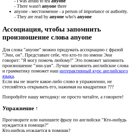
-
I was afraid to tell
anyone
-
There wasn't
anyone
there
anyone -
местоимение
- a person of importance or authority.
-
They are read by
anyone
who's
anyone
Ассоциация
, чтобы запомнить
произношение слова
anyone
Для слова "anyone" можно придумать ассоциацию с фразой
"Эни, он". Представьте себе, что кто-то по имени Эни
говорит: "Я могу помочь любому!" Это поможет запомнить
произношение "эни-уан". Лучше запомнить английские слова
и грамматику поможет наш
интерактивный курс английского
языка
.
Если вы не знаете какое-либо слово в упражнении, не
стесняйтесь открывать его, нажимая на квадратики
?
?
?
Попробуйте нашу методику: не просто читайте, а говорите!
Упражнение
↑
Проговорите или напишите фразу по английски "
Кто-нибудь
нуждается в помощи?
"
Кто-нибудь нуждается в помощи?