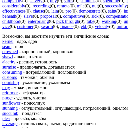
complexity
(0)
,
slavery
(0)
,
tiny
(0)
,
virus
(0)
,
stimulus
(0)
,
spending
(0)
,
considerably
(0)
,
recording
(0)
,
remote
(0)
,
mile
(0)
,
nut
(0)
,
successfully
effectiveness
(0)
,
clause
(0)
,
lain
(0)
,
pro
(0)
,
demonstrate
(0)
,
saint
(0)
,
in
beneath
(0)
,
slave
(0)
,
proposal
(0)
,
competitive
(0)
,
sick
(0)
,
compensati
childhood
(0)
,
enterprising
(0)
,
pick through
(0)
,
tube
(0)
,
walking
(0)
,
un
vice
(0)
,
customer
(0)
,
swarm
(0)
,
finance
(0)
,
ebb
(0)
,
velocity
(0)
,
unifo
Возможно, вы захотите изучить эти английские слова:
kernel
- ядро, ядра
seam
- шов
crowned
- коронованный, коронован
shawl
- шаль, платок
alacrity
- рвение, готовность
surmise
- предполагать, догадываться
consuming
- потребляющий, поглощающий
customs
- таможня, обычаи
courtship
- ухаживание, ухаживаем
may
- может, возможно
reformer
- реформатор
purge
- удалять, чистка
sunflower
- подсолнух
stunning
- оглушительный, оглушающий, потрясающий, ошело
succumb
- поддаться
plea
- просьба, мольбы
leverage
- использовать, рычаг, кредитное плечо