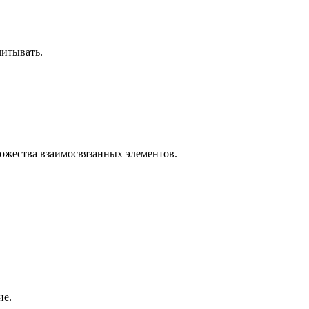
читывать.
множества взаимосвязанных элементов.
ие.