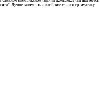
о в сложном (комплексном) здании (комплексе) вы пытаетесь
ексити". Лучше запомнить английские слова и грамматику