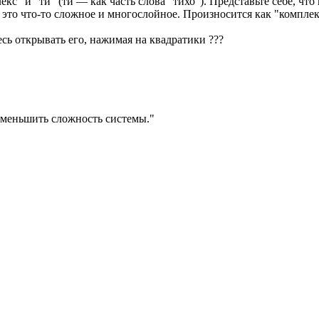
кс" и "ти" (ти — как часть слова "тихо"). Представьте себе, чт
— это что-то сложное и многослойное. Произносится как "компл
есь открывать его, нажимая на квадратики
?
?
?
меньшить сложность системы.
"