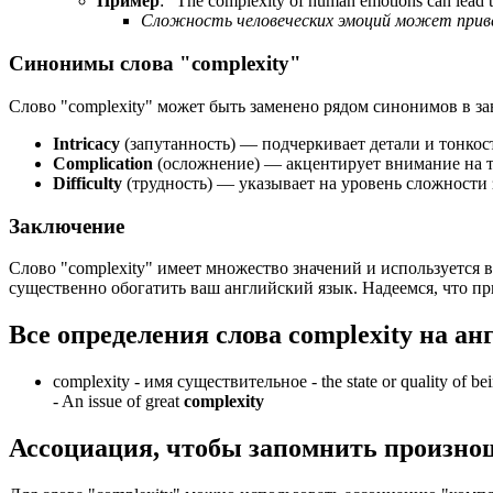
Пример
: "
The complexity of human emotions can lead to
Сложность человеческих эмоций может приве
Синонимы слова "complexity"
Слово "complexity" может быть заменено рядом синонимов в за
Intricacy
(запутанность) — подчеркивает детали и тонкос
Complication
(осложнение) — акцентирует внимание на т
Difficulty
(трудность) — указывает на уровень сложности 
Заключение
Слово "complexity" имеет множество значений и используется 
существенно обогатить ваш английский язык. Надеемся, что пр
Все определения слова
complexity
на ан
complexity -
имя существительное
- the state or quality of be
-
An issue of great
complexity
Ассоциация
, чтобы запомнить произно