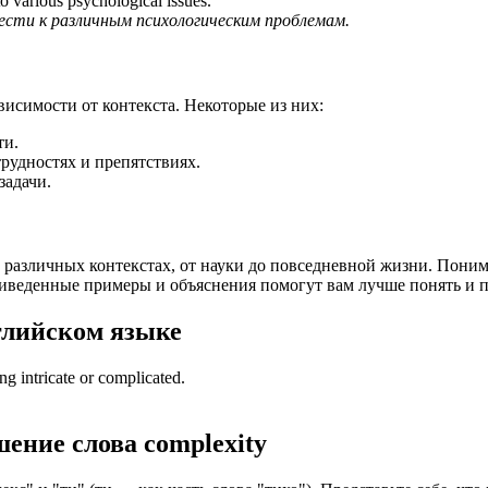
 various psychological issues.
"
сти к различным психологическим проблемам.
висимости от контекста. Некоторые из них:
ти.
рудностях и препятствиях.
задачи.
в различных контекстах, от науки до повседневной жизни. Пони
иведенные примеры и объяснения помогут вам лучше понять и пр
глийском языке
ing intricate or complicated.
шение слова
complexity