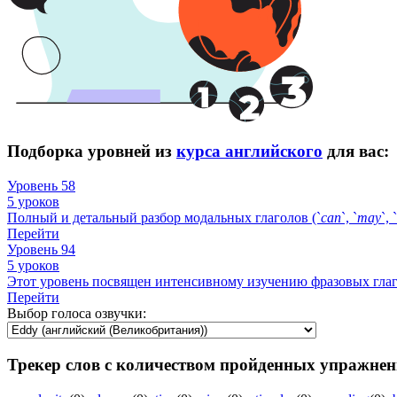
Подборка уровней из
курса английского
для вас:
Уровень 58
5 уроков
Полный и детальный разбор модальных глаголов (`
can
`, `
may
`, `
Перейти
Уровень 94
5 уроков
Этот уровень посвящен интенсивному изучению фразовых гла
Перейти
Выбор голоса озвучки:
Трекер слов с количеством пройденных упражнен