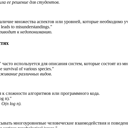
а ее решение для студентов.
 наличие множества аспектов или уровней, которые необходимо у
 leads to misunderstandings.
"
иводит к недопониманию.
стях
" часто используется для описания систем, которые состоят из 
e survival of various species.
"
ивание различных видов.
я к сложности алгоритмов или программного кода.
og n)."
(n log n).
сывать многоуровневые человеческие взаимодействия и поведен