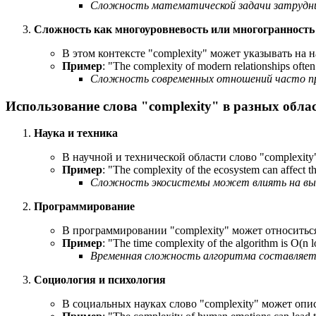
Сложность математической задачи затруднил
Сложность как многоуровневость или многогранность
В этом контексте "complexity" может указывать на
Пример
: "
The complexity of modern relationships often
Сложность современных отношений часто пр
Использование слова "complexity" в разных обла
Наука и техника
В научной и технической области слово "complexity
Пример
: "
The complexity of the ecosystem can affect th
Сложность экосистемы может влиять на выж
Программирование
В программировании "complexity" может относитьс
Пример
: "The time complexity of the algorithm is O(n l
Временная сложность алгоритма составляет O
Социология и психология
В социальных науках слово "complexity" может опи