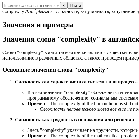
×
Найти
complexity
/kəmˈplɛksəti/
- сложность, запутанность, запутанное 
Значения и примеры
Значения слова "complexity" в английс
Слово "complexity" в английском языке является существительн
использование в различных областях, а также приведем пример
Основные значения слова "complexity"
Сложность как характеристика системы или процесса
В этом значении "complexity" обозначает степень 
программному обеспечению, социальным системам
Пример
: "
The complexity of the human brain is still not
Сложность человеческого мозга все еще не п
Сложность как трудность в понимании или решении
Здесь "complexity" указывает на трудности, которы
Пример
: "
The complexity of the mathematical problem mad