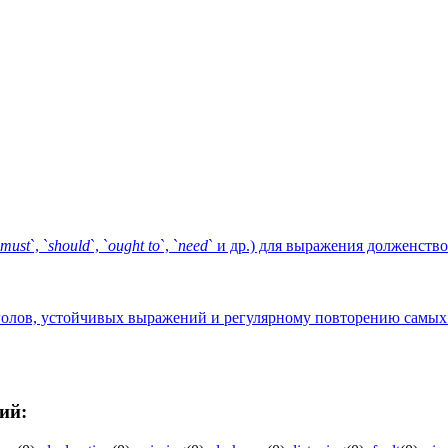
must
`, `
should
`, `
ought
to
`, `
need
` и др.) для выражения долженств
голов, устойчивых выражений и регулярному повторению самых
ий: