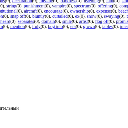
bus
(0)
,
declaration
(0)
,
missing
(0)
,
darkness
(0)
,
listening
(0)
,
fault
(0)
,
sim
(0)
,
string
(0)
,
punishment
(0)
,
vampire
(0)
,
spectrum
(0)
,
offering
(0)
,
comp
stitutional
(0)
,
aircraft
(0)
,
encourage
(0)
,
ownership
(0)
,
expense
(0)
,
beac
on
(0)
,
snap off
(0)
,
bluntly
(0)
,
curtailed
(0)
,
ex
(0)
,
snow
(0)
,
swaying
(0)
,
heard
(0)
,
separates
(0)
,
domain
(0)
,
smile
(0)
,
artist
(0)
,
flog off
(0)
,
promi
rm
(0)
,
mention
(0)
,
truly
(0)
,
bog into
(0)
,
era
(0)
,
grown
(0)
,
tables
(0)
,
inte
мительный