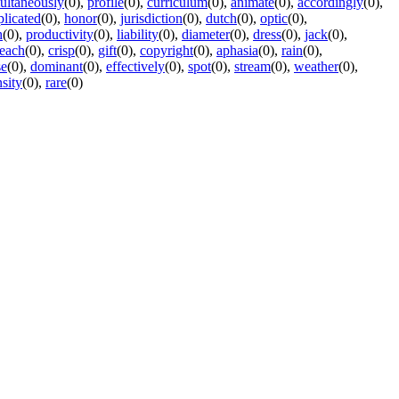
ultaneously
(0)
,
profile
(0)
,
curriculum
(0)
,
animate
(0)
,
accordingly
(0)
,
licated
(0)
,
honor
(0)
,
jurisdiction
(0)
,
dutch
(0)
,
optic
(0)
,
h
(0)
,
productivity
(0)
,
liability
(0)
,
diameter
(0)
,
dress
(0)
,
jack
(0)
,
teach
(0)
,
crisp
(0)
,
gift
(0)
,
copyright
(0)
,
aphasia
(0)
,
rain
(0)
,
se
(0)
,
dominant
(0)
,
effectively
(0)
,
spot
(0)
,
stream
(0)
,
weather
(0)
,
nsity
(0)
,
rare
(0)