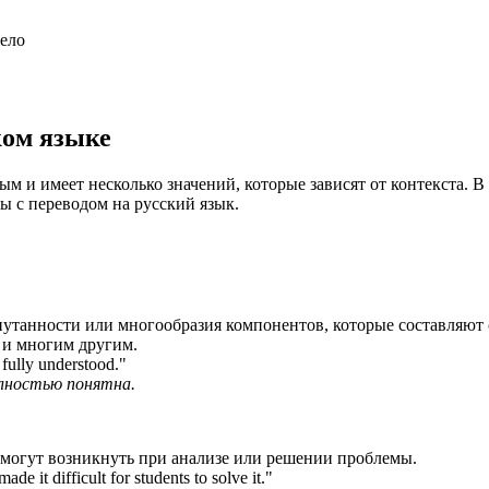
дело
ком языке
ым и имеет несколько значений, которые зависят от контекста. В
ы с переводом на русский язык.
запутанности или многообразия компонентов, которые составляют
 и многим другим.
 fully understood.
"
олностью понятна.
е могут возникнуть при анализе или решении проблемы.
e it difficult for students to solve it.
"