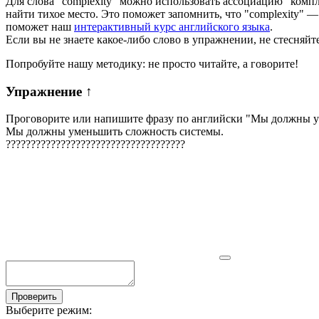
Для слова "complexity" можно использовать ассоциацию "компле
найти тихое место. Это поможет запомнить, что "complexity" 
поможет наш
интерактивный курс английского языка
.
Если вы не знаете какое-либо слово в упражнении, не стесняйт
Попробуйте нашу методику: не просто читайте, а говорите!
Упражнение
↑
Проговорите или напишите фразу по английски "
Мы должны у
Мы должны уменьшить сложность системы.
?
?
?
?
?
?
?
?
?
?
?
?
?
?
?
?
?
?
?
?
?
?
?
?
?
?
?
?
?
?
?
?
?
?
?
?
Проверить
Выберите режим: