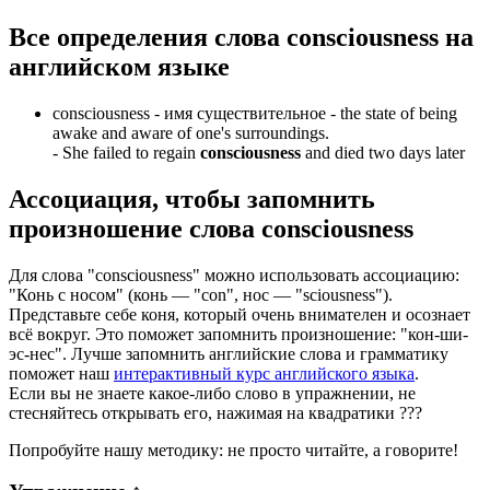
Все определения слова
consciousness
на
английском языке
consciousness -
имя существительное
- the state of being
awake and aware of one's surroundings.
-
She failed to regain
consciousness
and died two days later
Ассоциация
, чтобы запомнить
произношение слова
consciousness
Для слова "consciousness" можно использовать ассоциацию:
"Конь с носом" (конь — "con", нос — "sciousness").
Представьте себе коня, который очень внимателен и осознает
всё вокруг. Это поможет запомнить произношение: "кон-ши-
эс-нес". Лучше запомнить английские слова и грамматику
поможет наш
интерактивный курс английского языка
.
Если вы не знаете какое-либо слово в упражнении, не
стесняйтесь открывать его, нажимая на квадратики
?
?
?
Попробуйте нашу методику: не просто читайте, а говорите!