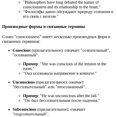
"
Philosophers have long debated the nature of
consciousness and its relationship to the brain.
"
"Философы давно обсуждают природу сознания и
его связь с мозгом."
Производные формы и связанные термины
Слово "consciousness" имеет несколько производных форм и
связанных терминов:
Conscious
(прилагательное): означает "сознательный",
"осознанный".
Пример
: "
She was conscious of the tension in the
room.
"
"Она осознавала напряжение в комнате."
Unconscious
(прилагательное): означает
"бессознательный" или "неосознанный".
Пример
: "
He was unconscious after the fall.
"
"Он был бессознательным после падения."
Subconscious
(прилагательное): означает
"подсознательный".