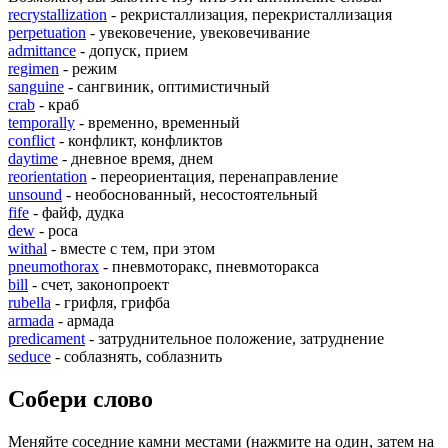
recrystallization
- рекристаллизация, перекристаллизация
perpetuation
- увековечение, увековечивание
admittance
- допуск, прием
regimen
- режим
sanguine
- сангвиник, оптимистичный
crab
- краб
temporally
- временно, временный
conflict
- конфликт, конфликтов
daytime
- дневное время, днем
reorientation
- переориентация, перенаправление
unsound
- необоснованный, несостоятельный
fife
- файф, дудка
dew
- роса
withal
- вместе с тем, при этом
pneumothorax
- пневмоторакс, пневмоторакса
bill
- счет, законопроект
rubella
- грифля, грифба
armada
- армада
predicament
- затруднительное положение, затруднение
seduce
- соблазнять, соблазнить
Собери слово
Меняйте соседние камни местами (нажмите на один, затем на