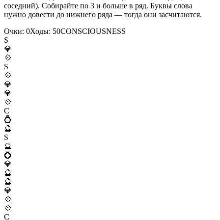
соседний). Собирайте по 3 и больше в ряд. Буквы слова
нужно довести до нижнего ряда — тогда они засчитаются.
Очки:
0
Ходы:
50
C
O
N
S
C
I
O
U
S
N
E
S
S
S
💎
💠
S
💠
💎
💎
💠
C
💍
🔮
S
🔮
💍
💎
🔮
🔮
💎
💠
💠
C