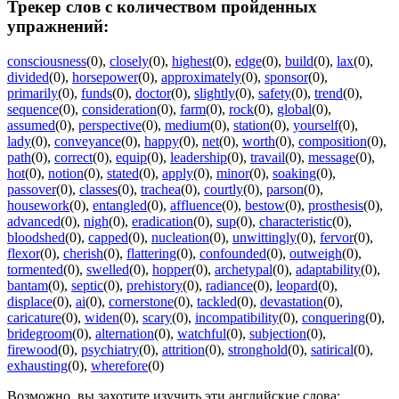
Трекер слов с количеством пройденных
упражнений:
consciousness
(0)
,
closely
(0)
,
highest
(0)
,
edge
(0)
,
build
(0)
,
lax
(0)
,
divided
(0)
,
horsepower
(0)
,
approximately
(0)
,
sponsor
(0)
,
primarily
(0)
,
funds
(0)
,
doctor
(0)
,
slightly
(0)
,
safety
(0)
,
trend
(0)
,
sequence
(0)
,
consideration
(0)
,
farm
(0)
,
rock
(0)
,
global
(0)
,
assumed
(0)
,
perspective
(0)
,
medium
(0)
,
station
(0)
,
yourself
(0)
,
lady
(0)
,
conveyance
(0)
,
happy
(0)
,
net
(0)
,
worth
(0)
,
composition
(0)
,
path
(0)
,
correct
(0)
,
equip
(0)
,
leadership
(0)
,
travail
(0)
,
message
(0)
,
hot
(0)
,
notion
(0)
,
stated
(0)
,
apply
(0)
,
minor
(0)
,
soaking
(0)
,
passover
(0)
,
classes
(0)
,
trachea
(0)
,
courtly
(0)
,
parson
(0)
,
housework
(0)
,
entangled
(0)
,
affluence
(0)
,
bestow
(0)
,
prosthesis
(0)
,
advanced
(0)
,
nigh
(0)
,
eradication
(0)
,
sup
(0)
,
characteristic
(0)
,
bloodshed
(0)
,
capped
(0)
,
nucleation
(0)
,
unwittingly
(0)
,
fervor
(0)
,
flexor
(0)
,
cherish
(0)
,
flattering
(0)
,
confounded
(0)
,
outweigh
(0)
,
tormented
(0)
,
swelled
(0)
,
hopper
(0)
,
archetypal
(0)
,
adaptability
(0)
,
bantam
(0)
,
septic
(0)
,
prehistory
(0)
,
radiance
(0)
,
leopard
(0)
,
displace
(0)
,
ai
(0)
,
cornerstone
(0)
,
tackled
(0)
,
devastation
(0)
,
caricature
(0)
,
widen
(0)
,
scary
(0)
,
incompatibility
(0)
,
conquering
(0)
,
bridegroom
(0)
,
alternation
(0)
,
watchful
(0)
,
subjection
(0)
,
firewood
(0)
,
psychiatry
(0)
,
attrition
(0)
,
stronghold
(0)
,
satirical
(0)
,
exhausting
(0)
,
wherefore
(0)
Возможно, вы захотите изучить эти английские слова: