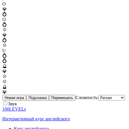
O
💎
💍
O
💍
💠
💎
💍
💠
U
💍
💍
🔮
💎
💠
💠
🔮
💎
Сложность:
Новая игра
Подсказка
Перемешать
Звук
100LEVELs
Интерактивный курс английского
Курс английского