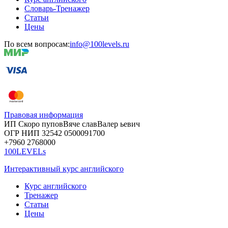
Словарь-Тренажер
Статьи
Цены
По всем вопросам:
info@100levels.ru
Правовая информация
ИП Скоро
пупов
Вяче
слав
Валер
ьевич
ОГР
НИП
32542
05000
91700
+7960
276
8000
100LEVELs
Интерактивный курс английского
Курс английского
Тренажер
Статьи
Цены