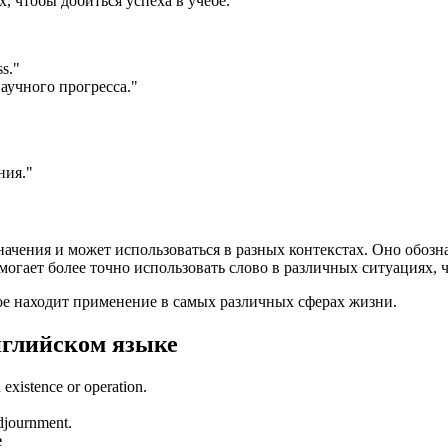
, чтобы добиться успеха в учебе."
ss.
"
аучного прогресса."
"
ния."
значения и может использоваться в разных контекстах. Оно обо
гает более точно использовать слово в различных ситуациях, 
рое находит применение в самых различных сферах жизни.
нглийском языке
n existence or operation.
djournment.
e