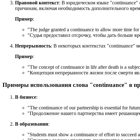
Правовой контекст
: В юридическом языке "continuance"
причинам, включая необходимость дополнительного врем
Пример
:
"
The judge granted a continuance to allow more time for 
"Судья предоставил отсрочку, чтобы дать больше в
Непрерывность
: В некоторых контекстах "continuance"
Пример
:
"
The concept of continuance in life after death is a subje
"Концепция непрерывности жизни после смерти яв
Примеры использования слова "continuance" в п
В бизнесе
:
"
The continuance of our partnership is essential for futur
"Продолжение нашего партнерства имеет решающее 
В образовании
:
"
Students must show a continuance of effort to succeed 