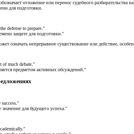
 обозначает отложение или перенос судебного разбирательства н
ени для подготовки.
the defense to prepare.
"
ремени защите для подготовки."
 может означать непрерывное существование или действие, особе
ct of much debate.
"
ляется предметом активных обсуждений."
редложениях
e success.
"
значение для будущего успеха."
academically.
"