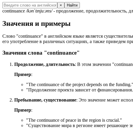
×
Найти
continuance
/kənˈtɪnjuːəns/
- продолжение, продолжительность, дл
Значения и примеры
Слово "continuance" в английском языке является существитель
его употребление в различных ситуациях, а также приведем п
Значения слова "continuance"
Продолжение, длительность
: В этом значении "continua
Пример
:
"
The continuance of the project depends on the funding.
"Продолжение проекта зависит от финансирования.
Пребывание, существование
: Это значение может испо
Пример
:
"
The continuance of peace in the region is crucial.
"
"Существование мира в регионе имеет решающее зн