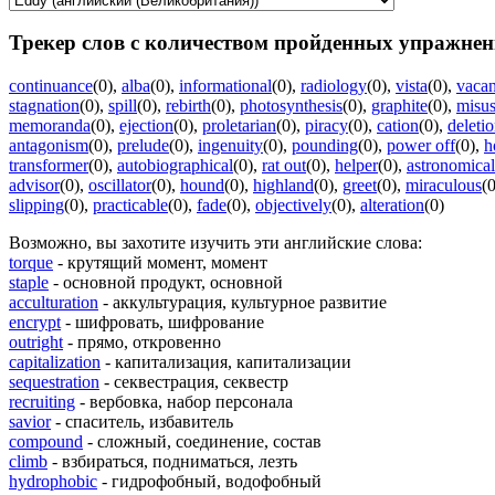
Трекер слов с количеством пройденных упражнен
continuance
(0)
,
alba
(0)
,
informational
(0)
,
radiology
(0)
,
vista
(0)
,
vaca
stagnation
(0)
,
spill
(0)
,
rebirth
(0)
,
photosynthesis
(0)
,
graphite
(0)
,
misu
memoranda
(0)
,
ejection
(0)
,
proletarian
(0)
,
piracy
(0)
,
cation
(0)
,
deleti
antagonism
(0)
,
prelude
(0)
,
ingenuity
(0)
,
pounding
(0)
,
power off
(0)
,
h
transformer
(0)
,
autobiographical
(0)
,
rat out
(0)
,
helper
(0)
,
astronomical
advisor
(0)
,
oscillator
(0)
,
hound
(0)
,
highland
(0)
,
greet
(0)
,
miraculous
(0
slipping
(0)
,
practicable
(0)
,
fade
(0)
,
objectively
(0)
,
alteration
(0)
Возможно, вы захотите изучить эти английские слова:
torque
- крутящий момент, момент
staple
- основной продукт, основной
acculturation
- аккультурация, культурное развитие
encrypt
- шифровать, шифрование
outright
- прямо, откровенно
capitalization
- капитализация, капитализации
sequestration
- секвестрация, секвестр
recruiting
- вербовка, набор персонала
savior
- спаситель, избавитель
compound
- сложный, соединение, состав
climb
- взбираться, подниматься, лезть
hydrophobic
- гидрофобный, водофобный