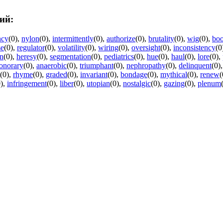
ий:
ncy
(0)
,
nylon
(0)
,
intermittently
(0)
,
authorize
(0)
,
brutality
(0)
,
wig
(0)
,
boo
se
(0)
,
regulator
(0)
,
volatility
(0)
,
wiring
(0)
,
oversight
(0)
,
inconsistency
(0
on
(0)
,
heresy
(0)
,
segmentation
(0)
,
pediatrics
(0)
,
hue
(0)
,
haul
(0)
,
lore
(0)
,
onorary
(0)
,
anaerobic
(0)
,
triumphant
(0)
,
nephropathy
(0)
,
delinquent
(0)
(0)
,
rhyme
(0)
,
graded
(0)
,
invariant
(0)
,
bondage
(0)
,
mythical
(0)
,
renew
(
)
,
infringement
(0)
,
liber
(0)
,
utopian
(0)
,
nostalgic
(0)
,
gazing
(0)
,
plenum