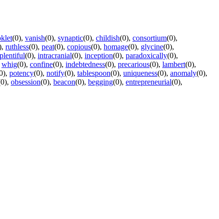
klet
(0)
,
vanish
(0)
,
synaptic
(0)
,
childish
(0)
,
consortium
(0)
,
)
,
ruthless
(0)
,
peat
(0)
,
copious
(0)
,
homage
(0)
,
glycine
(0)
,
plentiful
(0)
,
intracranial
(0)
,
inception
(0)
,
paradoxically
(0)
,
,
whig
(0)
,
confine
(0)
,
indebtedness
(0)
,
precarious
(0)
,
lambert
(0)
,
0)
,
potency
(0)
,
notify
(0)
,
tablespoon
(0)
,
uniqueness
(0)
,
anomaly
(0)
,
(0)
,
obsession
(0)
,
beacon
(0)
,
begging
(0)
,
entrepreneurial
(0)
,