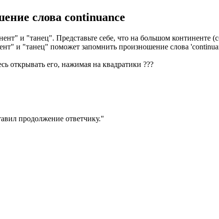
шение слова
continuance
ент" и "танец". Представьте себе, что на большом континенте (con
нент" и "танец" поможет запомнить произношение слова 'continu
есь открывать его, нажимая на квадратики
?
?
?
тавил продолжение ответчику.
"