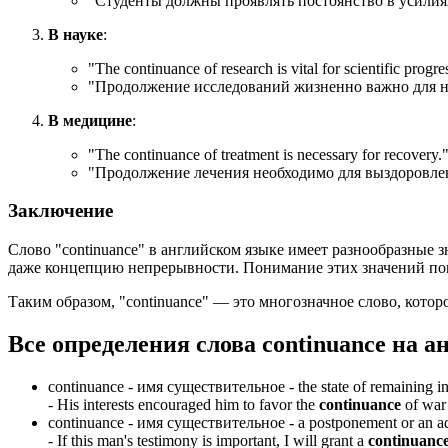
"Студенты должны проявлять постоянство в усилиях
В науке
:
"
The continuance of research is vital for scientific progre
"Продолжение исследований жизненно важно для н
В медицине
:
"
The continuance of treatment is necessary for recovery.
"Продолжение лечения необходимо для выздоровле
Заключение
Слово "continuance" в английском языке имеет разнообразные 
даже концепцию непрерывности. Понимание этих значений помо
Таким образом, "continuance" — это многозначное слово, кото
Все определения слова
continuance
на а
continuance -
имя существительное
- the state of remaining i
-
His interests encouraged him to favor the
continuance
of war
continuance -
имя существительное
- a postponement or an a
-
If this man's testimony is important, I will grant a
continuanc