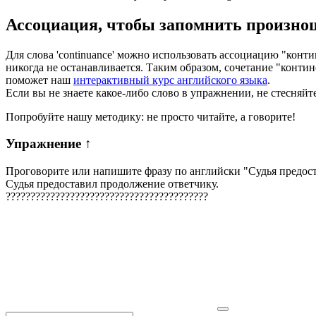
Ассоциация
, чтобы запомнить произно
Для слова 'continuance' можно использовать ассоциацию "контин
никогда не останавливается. Таким образом, сочетание "конти
поможет наш
интерактивный курс английского языка
.
Если вы не знаете какое-либо слово в упражнении, не стесняйт
Попробуйте нашу методику: не просто читайте, а говорите!
Упражнение
↑
Проговорите или напишите фразу по английски "
Судья предос
Судья предоставил продолжение ответчику.
?
?
?
?
?
?
?
?
?
?
?
?
?
?
?
?
?
?
?
?
?
?
?
?
?
?
?
?
?
?
?
?
?
?
?
?
?
?
?
?
?