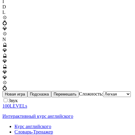
I
D
L
💠
💍
💎
💠
N
🔮
💎
🔮
💎
🔮
💎
💎
💠
💍
Сложность:
Новая игра
Подсказка
Перемешать
Звук
100LEVELs
Интерактивный курс английского
Курс английского
Словарь-Тренажер