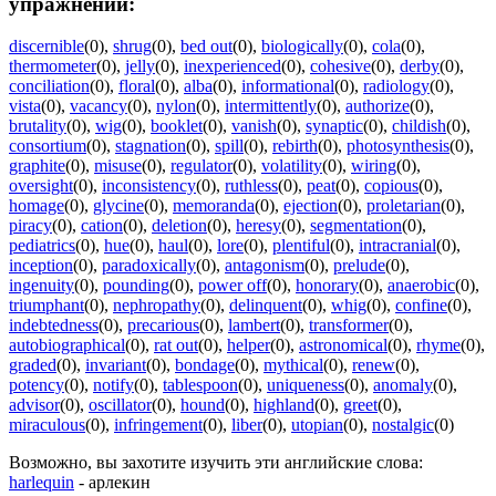
упражнений:
discernible
(0)
,
shrug
(0)
,
bed out
(0)
,
biologically
(0)
,
cola
(0)
,
thermometer
(0)
,
jelly
(0)
,
inexperienced
(0)
,
cohesive
(0)
,
derby
(0)
,
conciliation
(0)
,
floral
(0)
,
alba
(0)
,
informational
(0)
,
radiology
(0)
,
vista
(0)
,
vacancy
(0)
,
nylon
(0)
,
intermittently
(0)
,
authorize
(0)
,
brutality
(0)
,
wig
(0)
,
booklet
(0)
,
vanish
(0)
,
synaptic
(0)
,
childish
(0)
,
consortium
(0)
,
stagnation
(0)
,
spill
(0)
,
rebirth
(0)
,
photosynthesis
(0)
,
graphite
(0)
,
misuse
(0)
,
regulator
(0)
,
volatility
(0)
,
wiring
(0)
,
oversight
(0)
,
inconsistency
(0)
,
ruthless
(0)
,
peat
(0)
,
copious
(0)
,
homage
(0)
,
glycine
(0)
,
memoranda
(0)
,
ejection
(0)
,
proletarian
(0)
,
piracy
(0)
,
cation
(0)
,
deletion
(0)
,
heresy
(0)
,
segmentation
(0)
,
pediatrics
(0)
,
hue
(0)
,
haul
(0)
,
lore
(0)
,
plentiful
(0)
,
intracranial
(0)
,
inception
(0)
,
paradoxically
(0)
,
antagonism
(0)
,
prelude
(0)
,
ingenuity
(0)
,
pounding
(0)
,
power off
(0)
,
honorary
(0)
,
anaerobic
(0)
,
triumphant
(0)
,
nephropathy
(0)
,
delinquent
(0)
,
whig
(0)
,
confine
(0)
,
indebtedness
(0)
,
precarious
(0)
,
lambert
(0)
,
transformer
(0)
,
autobiographical
(0)
,
rat out
(0)
,
helper
(0)
,
astronomical
(0)
,
rhyme
(0)
,
graded
(0)
,
invariant
(0)
,
bondage
(0)
,
mythical
(0)
,
renew
(0)
,
potency
(0)
,
notify
(0)
,
tablespoon
(0)
,
uniqueness
(0)
,
anomaly
(0)
,
advisor
(0)
,
oscillator
(0)
,
hound
(0)
,
highland
(0)
,
greet
(0)
,
miraculous
(0)
,
infringement
(0)
,
liber
(0)
,
utopian
(0)
,
nostalgic
(0)
Возможно, вы захотите изучить эти английские слова:
harlequin
- арлекин