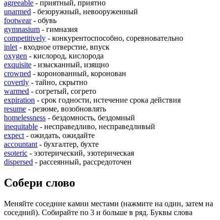
agreeable
- приятный, приятно
unarmed
- безоружный, невооруженный
footwear
- обувь
gymnasium
- гимназия
competitively
- конкурентоспособно, соревновательно
inlet
- входное отверстие, впуск
oxygen
- кислород, кислорода
exquisite
- изысканный, изящно
crowned
- коронованный, коронован
covertly
- тайно, скрытно
warmed
- согретый, согрето
expiration
- срок годности, истечение срока действия
resume
- резюме, возобновлять
homelessness
- бездомность, бездомный
inequitable
- несправедливо, несправедливый
expect
- ожидать, ожидайте
accountant
- бухгалтер, бухте
esoteric
- эзотерический, эзотерическая
dispersed
- рассеянный, рассредоточен
Собери слово
Меняйте соседние камни местами (нажмите на один, затем на
соседний). Собирайте по 3 и больше в ряд. Буквы слова