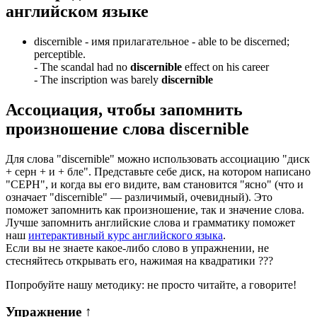
английском языке
discernible -
имя прилагательное
- able to be discerned;
perceptible.
-
The scandal had no
discernible
effect on his career
-
The inscription was barely
discernible
Ассоциация
, чтобы запомнить
произношение слова
discernible
Для слова "discernible" можно использовать ассоциацию "диск
+ серн + и + бле". Представьте себе диск, на котором написано
"СЕРН", и когда вы его видите, вам становится "ясно" (что и
означает "discernible" — различимый, очевидный). Это
поможет запомнить как произношение, так и значение слова.
Лучше запомнить английские слова и грамматику поможет
наш
интерактивный курс английского языка
.
Если вы не знаете какое-либо слово в упражнении, не
стесняйтесь открывать его, нажимая на квадратики
?
?
?
Попробуйте нашу методику: не просто читайте, а говорите!
Упражнение
↑