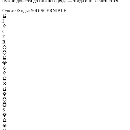
нужно довести до нижнего ряда — тогда они засчитаются.
Очки:
0
Ходы:
50
D
I
S
C
E
R
N
I
B
L
E
🔮
I
💠
C
E
R
💍
💍
🔮
💎
💠
💠
🔮
💠
🔮
💎
💍
💍
S
💎
🔮
💎