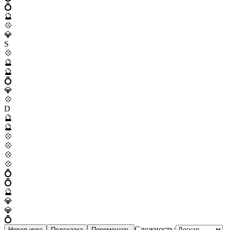
💍
🔮
💠
💎
S
💠
🔮
🔮
💍
💎
💠
D
🔮
🔮
💠
💠
💠
💠
💍
💍
🔮
💎
💎
💍
Сложность:
Новая игра
Подсказка
Перемешать