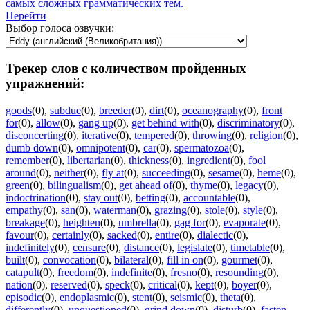
самых сложных грамматических тем.
Перейти
Выбор голоса озвучки:
Трекер слов с количеством пройденных
упражнений:
goods
(0)
,
subdue
(0)
,
breeder
(0)
,
dirt
(0)
,
oceanography
(0)
,
front
for
(0)
,
allow
(0)
,
gang up
(0)
,
get behind with
(0)
,
discriminatory
(0)
,
disconcerting
(0)
,
iterative
(0)
,
tempered
(0)
,
throwing
(0)
,
religion
(0)
,
dumb down
(0)
,
omnipotent
(0)
,
car
(0)
,
spermatozoa
(0)
,
remember
(0)
,
libertarian
(0)
,
thickness
(0)
,
ingredient
(0)
,
fool
around
(0)
,
neither
(0)
,
fly at
(0)
,
succeeding
(0)
,
sesame
(0)
,
heme
(0)
,
green
(0)
,
bilingualism
(0)
,
get ahead of
(0)
,
thyme
(0)
,
legacy
(0)
,
indoctrination
(0)
,
stay out
(0)
,
betting
(0)
,
accountable
(0)
,
empathy
(0)
,
san
(0)
,
waterman
(0)
,
grazing
(0)
,
stole
(0)
,
style
(0)
,
breakage
(0)
,
heighten
(0)
,
umbrella
(0)
,
gag for
(0)
,
evaporate
(0)
,
favour
(0)
,
certainly
(0)
,
sacked
(0)
,
entire
(0)
,
dialectic
(0)
,
indefinitely
(0)
,
censure
(0)
,
distance
(0)
,
legislate
(0)
,
timetable
(0)
,
built
(0)
,
convocation
(0)
,
bilateral
(0)
,
fill in on
(0)
,
gourmet
(0)
,
catapult
(0)
,
freedom
(0)
,
indefinite
(0)
,
fresno
(0)
,
resounding
(0)
,
nation
(0)
,
reserved
(0)
,
speck
(0)
,
critical
(0)
,
kept
(0)
,
boyer
(0)
,
episodic
(0)
,
endoplasmic
(0)
,
stent
(0)
,
seismic
(0)
,
theta
(0)
,
differently
(0)
,
unquestioned
(0)
,
grind down
(0)
,
disturb
(0)
,
fasten