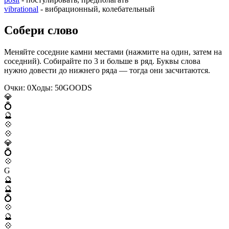
vibrational
- вибрационный, колебательный
Собери слово
Меняйте соседние камни местами (нажмите на один, затем на
соседний). Собирайте по 3 и больше в ряд. Буквы слова
нужно довести до нижнего ряда — тогда они засчитаются.
Очки:
0
Ходы:
50
G
O
O
D
S
💎
💍
🔮
💠
💠
💎
💍
💠
G
🔮
🔮
💍
💠
🔮
💠