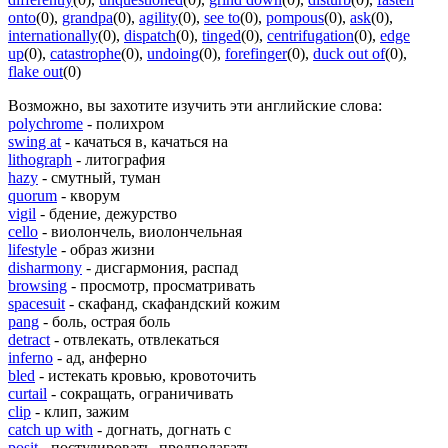
onto
(0)
,
grandpa
(0)
,
agility
(0)
,
see to
(0)
,
pompous
(0)
,
ask
(0)
,
internationally
(0)
,
dispatch
(0)
,
tinged
(0)
,
centrifugation
(0)
,
edge
up
(0)
,
catastrophe
(0)
,
undoing
(0)
,
forefinger
(0)
,
duck out of
(0)
,
flake out
(0)
Возможно, вы захотите изучить эти английские слова:
polychrome
- полихром
swing at
- качаться в, качаться на
lithograph
- литография
hazy
- смутный, туман
quorum
- кворум
vigil
- бдение, дежурство
cello
- виолончель, виолончельная
lifestyle
- образ жизни
disharmony
- дисгармония, распад
browsing
- просмотр, просматривать
spacesuit
- скафанд, скафандский кожим
pang
- боль, острая боль
detract
- отвлекать, отвлекаться
inferno
- ад, анферно
bled
- истекать кровью, кровоточить
curtail
- сокращать, ограничивать
clip
- клип, зажим
catch up with
- догнать, догнать с
posit
- постулировать, предполагать