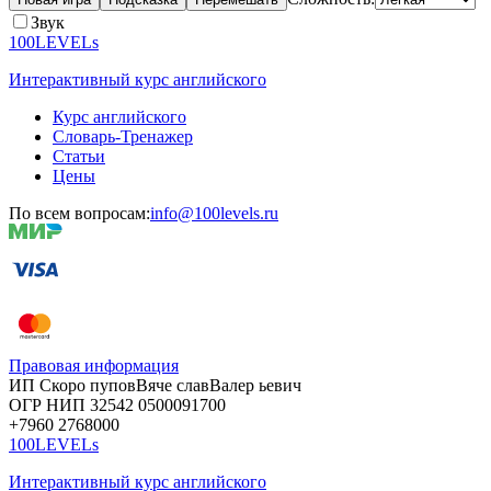
Звук
100LEVELs
Интерактивный курс английского
Курс английского
Словарь-Тренажер
Статьи
Цены
По всем вопросам:
info@100levels.ru
Правовая информация
ИП Скоро
пупов
Вяче
слав
Валер
ьевич
ОГР
НИП
32542
05000
91700
+7960
276
8000
100LEVELs
Интерактивный курс английского