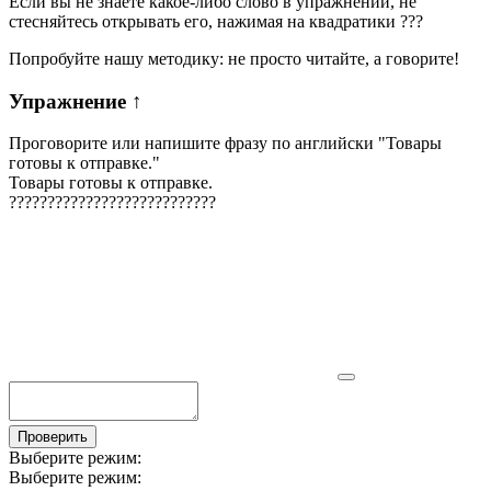
Если вы не знаете какое-либо слово в упражнении, не
стесняйтесь открывать его, нажимая на квадратики
?
?
?
Попробуйте нашу методику: не просто читайте, а говорите!
Упражнение
↑
Проговорите или напишите фразу по английски "
Товары
готовы к отправке.
"
Товары готовы к отправке.
?
?
?
?
?
?
?
?
?
?
?
?
?
?
?
?
?
?
?
?
?
?
?
?
?
?
?
Проверить
Выберите режим:
Выберите режим: