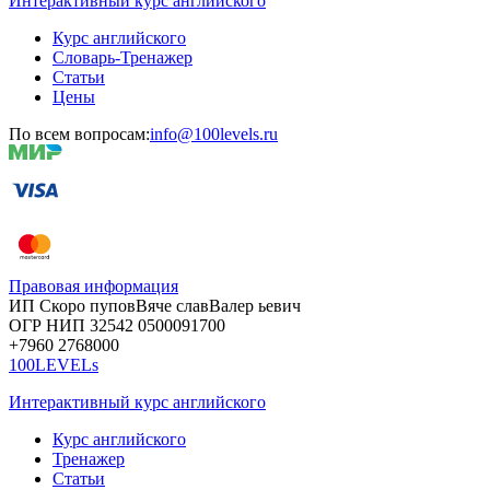
Интерактивный курс английского
Курс английского
Словарь-Тренажер
Статьи
Цены
По всем вопросам:
info@100levels.ru
Правовая информация
ИП Скоро
пупов
Вяче
слав
Валер
ьевич
ОГР
НИП
32542
05000
91700
+7960
276
8000
100LEVELs
Интерактивный курс английского
Курс английского
Тренажер
Статьи