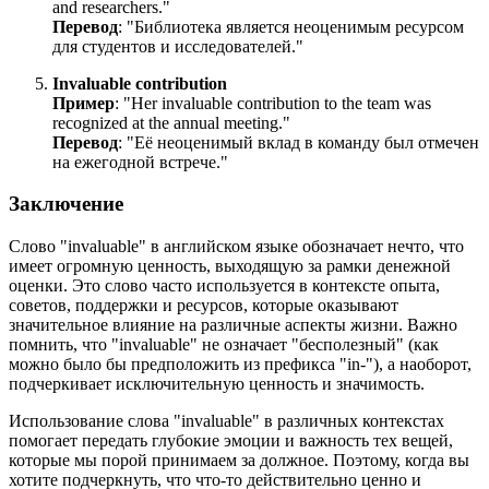
and researchers.
"
Перевод
: "Библиотека является неоценимым ресурсом
для студентов и исследователей."
Invaluable contribution
Пример
: "
Her invaluable contribution to the team was
recognized at the annual meeting.
"
Перевод
: "Её неоценимый вклад в команду был отмечен
на ежегодной встрече."
Заключение
Слово "invaluable" в английском языке обозначает нечто, что
имеет огромную ценность, выходящую за рамки денежной
оценки. Это слово часто используется в контексте опыта,
советов, поддержки и ресурсов, которые оказывают
значительное влияние на различные аспекты жизни. Важно
помнить, что "invaluable" не означает "бесполезный" (как
можно было бы предположить из префикса "in-"), а наоборот,
подчеркивает исключительную ценность и значимость.
Использование слова "invaluable" в различных контекстах
помогает передать глубокие эмоции и важность тех вещей,
которые мы порой принимаем за должное. Поэтому, когда вы
хотите подчеркнуть, что что-то действительно ценно и