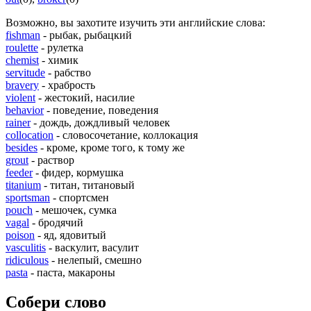
Возможно, вы захотите изучить эти английские слова:
fishman
- рыбак, рыбацкий
roulette
- рулетка
chemist
- химик
servitude
- рабство
bravery
- храбрость
violent
- жестокий, насилие
behavior
- поведение, поведения
rainer
- дождь, дождливый человек
collocation
- словосочетание, коллокация
besides
- кроме, кроме того, к тому же
grout
- раствор
feeder
- фидер, кормушка
titanium
- титан, титановый
sportsman
- спортсмен
pouch
- мешочек, сумка
vagal
- бродячий
poison
- яд, ядовитый
vasculitis
- васкулит, васулит
ridiculous
- нелепый, смешно
pasta
- паста, макароны
Собери слово