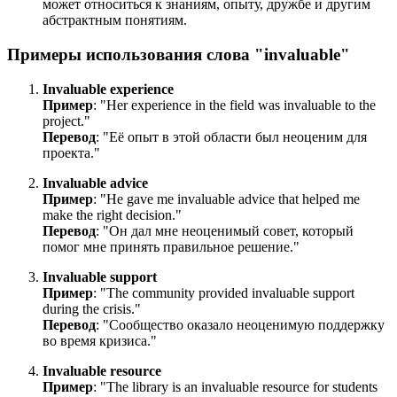
может относиться к знаниям, опыту, дружбе и другим
абстрактным понятиям.
Примеры использования слова "invaluable"
Invaluable experience
Пример
: "
Her experience in the field was invaluable to the
project.
"
Перевод
: "Её опыт в этой области был неоценим для
проекта."
Invaluable advice
Пример
: "
He gave me invaluable advice that helped me
make the right decision.
"
Перевод
: "Он дал мне неоценимый совет, который
помог мне принять правильное решение."
Invaluable support
Пример
: "
The community provided invaluable support
during the crisis.
"
Перевод
: "Сообщество оказало неоценимую поддержку
во время кризиса."
Invaluable resource
Пример
: "
The library is an invaluable resource for students