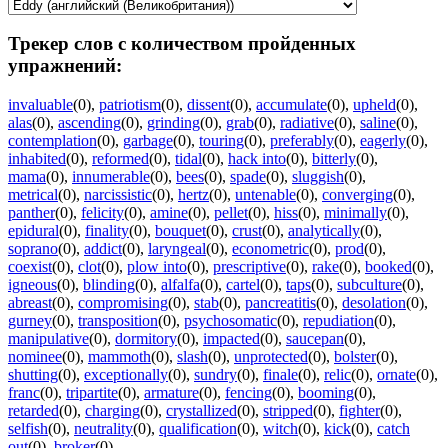
Трекер слов с количеством пройденных
упражнений:
invaluable
(0)
,
patriotism
(0)
,
dissent
(0)
,
accumulate
(0)
,
upheld
(0)
,
alas
(0)
,
ascending
(0)
,
grinding
(0)
,
grab
(0)
,
radiative
(0)
,
saline
(0)
,
contemplation
(0)
,
garbage
(0)
,
touring
(0)
,
preferably
(0)
,
eagerly
(0)
,
inhabited
(0)
,
reformed
(0)
,
tidal
(0)
,
hack into
(0)
,
bitterly
(0)
,
mama
(0)
,
innumerable
(0)
,
bees
(0)
,
spade
(0)
,
sluggish
(0)
,
metrical
(0)
,
narcissistic
(0)
,
hertz
(0)
,
untenable
(0)
,
converging
(0)
,
panther
(0)
,
felicity
(0)
,
amine
(0)
,
pellet
(0)
,
hiss
(0)
,
minimally
(0)
,
epidural
(0)
,
finality
(0)
,
bouquet
(0)
,
crust
(0)
,
analytically
(0)
,
soprano
(0)
,
addict
(0)
,
laryngeal
(0)
,
econometric
(0)
,
prod
(0)
,
coexist
(0)
,
clot
(0)
,
plow into
(0)
,
prescriptive
(0)
,
rake
(0)
,
booked
(0)
,
igneous
(0)
,
blinding
(0)
,
alfalfa
(0)
,
cartel
(0)
,
taps
(0)
,
subculture
(0)
,
abreast
(0)
,
compromising
(0)
,
stab
(0)
,
pancreatitis
(0)
,
desolation
(0)
,
gurney
(0)
,
transposition
(0)
,
psychosomatic
(0)
,
repudiation
(0)
,
manipulative
(0)
,
dormitory
(0)
,
impacted
(0)
,
saucepan
(0)
,
nominee
(0)
,
mammoth
(0)
,
slash
(0)
,
unprotected
(0)
,
bolster
(0)
,
shutting
(0)
,
exceptionally
(0)
,
sundry
(0)
,
finale
(0)
,
relic
(0)
,
ornate
(0)
,
franc
(0)
,
tripartite
(0)
,
armature
(0)
,
fencing
(0)
,
booming
(0)
,
retarded
(0)
,
charging
(0)
,
crystallized
(0)
,
stripped
(0)
,
fighter
(0)
,
selfish
(0)
,
neutrality
(0)
,
qualification
(0)
,
witch
(0)
,
kick
(0)
,
catch
out
(0)
,
broker
(0)