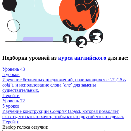
Подборка уровней из
курса английского
для вас:
Уровень 43
5 уроков
Изучение безличных предложений, начинающихся с `
It
` (`
It
is
cold
`), и использование слова `
one
` для замены
существительных.
Перейти
Уровень 72
5 уроков
Изучение конструкции
Complex
Object
, которая позволяет
сказать, что кто-то хочет, чтобы кто-то другой что-то сделал.
Перейти
Выбор голоса озвучки: