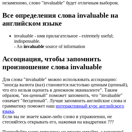
незаменимо, слово "invaluable" будет отличным выбором.
Все определения слова
invaluable
на
английском языке
invaluable -
имя прилагательное
- extremely useful;
indispensable.
-
An
invaluable
source of information
Ассоциация
, чтобы запомнить
произношение слова
invaluable
Для слова "invaluable" можно использовать ассоциацию:
"иногда валюта (вал) становится настолько ценным (ценный),
что его нельзя оценить в денежном эквиваленте". Таким
образом, "ин-ценный" поможет запомнить, что "invaluable"
означает "бесценный". Лучше запомнить английские слова и
грамматику поможет наш
интерактивный курс английского
языка
.
Если вы не знаете какое-либо слово в упражнении, не
стесняйтесь открывать его, нажимая на квадратики
?
?
?
Попробуйте нашу методику: не просто читайте, а говорите!