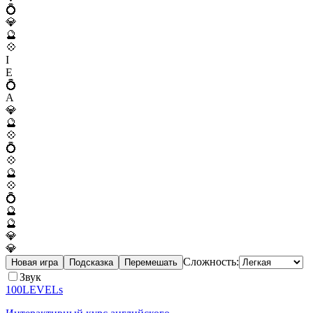
💍
💎
🔮
💠
I
E
💍
A
💎
🔮
💠
💍
💠
🔮
💠
💍
🔮
🔮
💎
💎
Сложность:
Новая игра
Подсказка
Перемешать
Звук
100LEVELs