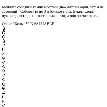
Меняйте соседние камни местами (нажмите на один, затем на
соседний). Собирайте по 3 и больше в ряд. Буквы слова
нужно довести до нижнего ряда — тогда они засчитаются.
Очки:
0
Ходы:
50
I
N
V
A
L
U
A
B
L
E
🔮
💍
💍
🔮
💠
U
A
💎
💠
💠
💎
💠
💠
💍
💎
🔮
L
N
💠