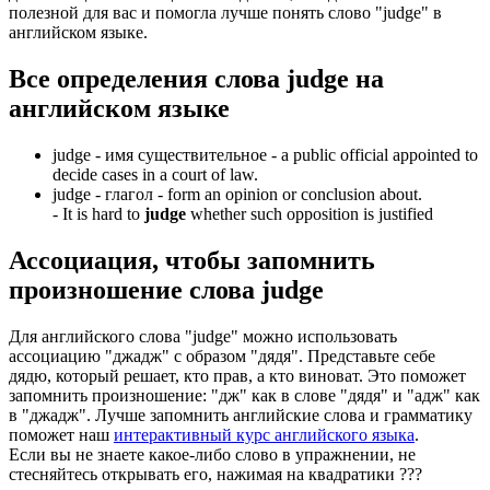
полезной для вас и помогла лучше понять слово "judge" в
английском языке.
Все определения слова
judge
на
английском языке
judge -
имя существительное
- a public official appointed to
decide cases in a court of law.
judge -
глагол
- form an opinion or conclusion about.
-
It is hard to
judge
whether such opposition is justified
Ассоциация
, чтобы запомнить
произношение слова
judge
Для английского слова "judge" можно использовать
ассоциацию "джадж" с образом "дядя". Представьте себе
дядю, который решает, кто прав, а кто виноват. Это поможет
запомнить произношение: "дж" как в слове "дядя" и "адж" как
в "джадж". Лучше запомнить английские слова и грамматику
поможет наш
интерактивный курс английского языка
.
Если вы не знаете какое-либо слово в упражнении, не
стесняйтесь открывать его, нажимая на квадратики
?
?
?