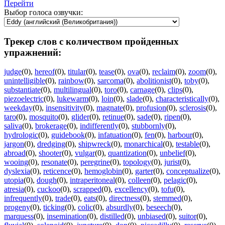
Перейти
Выбор голоса озвучки:
Трекер слов с количеством пройденных
упражнений:
judge
(0)
,
hereof
(0)
,
titular
(0)
,
tease
(0)
,
ova
(0)
,
reclaim
(0)
,
zoom
(0)
,
unintelligible
(0)
,
rainbow
(0)
,
sarcoma
(0)
,
abolitionist
(0)
,
toby
(0)
,
substantiate
(0)
,
multilingual
(0)
,
toro
(0)
,
carnage
(0)
,
clips
(0)
,
piezoelectric
(0)
,
lukewarm
(0)
,
loin
(0)
,
slade
(0)
,
characteristically
(0)
,
weekday
(0)
,
insensitivity
(0)
,
magnate
(0)
,
profusion
(0)
,
sclerosis
(0)
,
taro
(0)
,
mosquito
(0)
,
glider
(0)
,
retinue
(0)
,
sade
(0)
,
ripen
(0)
,
saliva
(0)
,
brokerage
(0)
,
indifferently
(0)
,
stubbornly
(0)
,
hydrologic
(0)
,
guidebook
(0)
,
infatuation
(0)
,
fen
(0)
,
harbour
(0)
,
jargon
(0)
,
dredging
(0)
,
shipwreck
(0)
,
monarchical
(0)
,
testable
(0)
,
abroad
(0)
,
shooter
(0)
,
vulgar
(0)
,
quantization
(0)
,
unbelief
(0)
,
wooing
(0)
,
resonate
(0)
,
peregrine
(0)
,
topology
(0)
,
jurist
(0)
,
dyslexia
(0)
,
reticence
(0)
,
hemoglobin
(0)
,
garter
(0)
,
conceptualize
(0)
,
utopia
(0)
,
dough
(0)
,
intraperitoneal
(0)
,
colleen
(0)
,
pelagic
(0)
,
atresia
(0)
,
cuckoo
(0)
,
scrapped
(0)
,
excellency
(0)
,
tofu
(0)
,
infrequently
(0)
,
trade
(0)
,
eats
(0)
,
directness
(0)
,
stemmed
(0)
,
progeny
(0)
,
ticking
(0)
,
colic
(0)
,
absurdly
(0)
,
beseech
(0)
,
marquess
(0)
,
insemination
(0)
,
distilled
(0)
,
unbiased
(0)
,
suitor
(0)
,