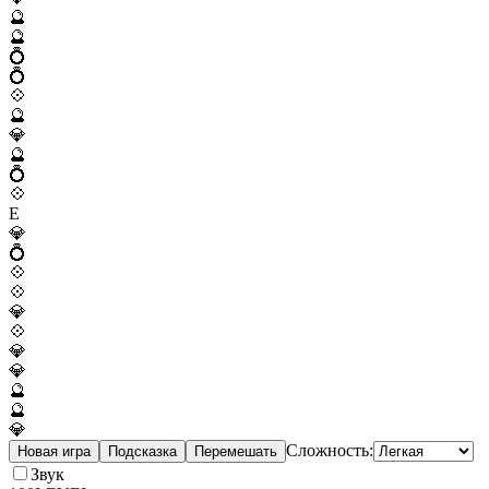
🔮
🔮
💍
💍
💠
🔮
💎
🔮
💍
💠
E
💎
💍
💠
💠
💎
💠
💎
💎
🔮
🔮
💎
Сложность:
Новая игра
Подсказка
Перемешать
Звук