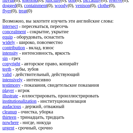
fluvial
(0)
,
solenoid
(0)
,
juncture
(0)
,
don
(0)
,
piccadilly
(0)
,
reserve
(0)
,
dogged
(0)
,
containment
(0)
,
woody
(0)
,
venison
(0)
,
clothe
(0)
,
flyer
(0)
,
treat
(0)
Возможно, вы захотите изучить эти английские слова:
intersect
- пересекаться, пересечь
concealment
- сокрытие, укрытие
equip
- оборудовать, оснастить
widely
- широко, повсеместно
contribution
- вклад, взнос
intensity
- интенсивность, яркость
sin
- грех
copyright
- авторское право, копирайт
teeth
- зубы, зубов
valid
- действительный, действующий
intensively
- интенсивно
testimony
- показания, свидетельские показания
player
- игрок
illustrate
- иллюстрировать, проиллюстрировать
institutionalization
- институционализация
audacious
- дерзкий, отважный
cleanup
- очистка, уборка
thirteen
- тринадцать, тридцать
nowhere
- нигде, никуда
urgent
- срочный, срочно