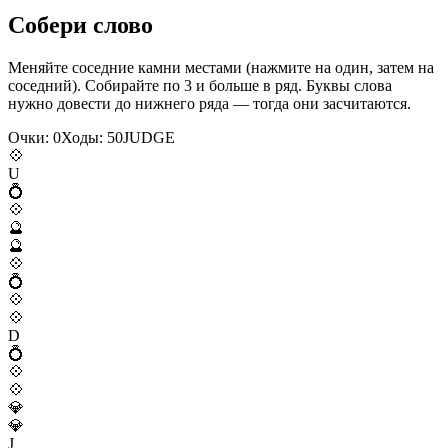
Собери слово
Меняйте соседние камни местами (нажмите на один, затем на
соседний). Собирайте по 3 и больше в ряд. Буквы слова
нужно довести до нижнего ряда — тогда они засчитаются.
Очки:
0
Ходы:
50
J
U
D
G
E
💠
U
💍
💠
🔮
🔮
💠
💍
💠
💠
D
💍
💠
💠
💎
💎
J