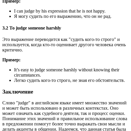
Пример:
I can judge by his expression that he is not happy.
Я могу судить по его выражению, что он не рад.
3.2 To judge someone harshly
Это выражение переводится как "судить кого-то строго" и
используется, когда кто-то оценивает другого человека очень
критично.
Пример:
It’s easy to judge someone harshly without knowing their
circumstances.
Легко судить кого-то строго, не зная его обстоятельств.
Заключение
Слово "judge" в английском языке имеет множество значений
и может быть использовано в различных контекстах. Оно
может означать как судебного деятеля, так и процесс оценки.
Понимание этих значений и правильное использование слова
в предложении помогут более точно выражать свои мысли и
делать акценты в общении. Надеемся, что данная статья была