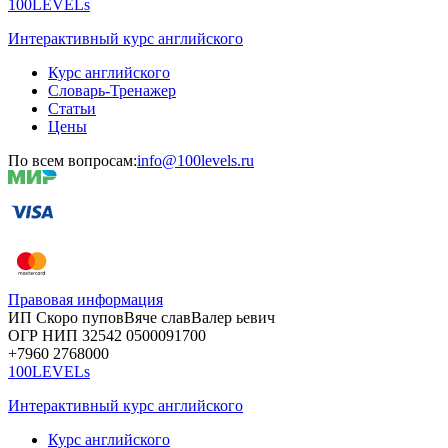
100LEVELs
Интерактивный курс английского
Курс английского
Словарь-Тренажер
Статьи
Цены
По всем вопросам:
info@100levels.ru
Правовая информация
ИП Скоро
пупов
Вяче
слав
Валер
ьевич
ОГР
НИП
32542
05000
91700
+7960
276
8000
100LEVELs
Интерактивный курс английского
Курс английского