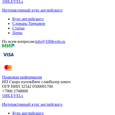
100LEVELs
Интерактивный курс английского
Курс английского
Словарь-Тренажер
Статьи
Цены
По всем вопросам:
info@100levels.ru
Правовая информация
ИП Скоро
пупов
Вяче
слав
Валер
ьевич
ОГР
НИП
32542
05000
91700
+7960
276
8000
100LEVELs
Интерактивный курс английского
Курс английского