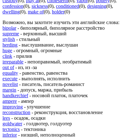
custody
(0)
,
play at
(0)
,
cholesterol
(0)
,
vapor
(0)
,
pottery
(0)
,
confession
(0)
,
sickness
(0)
,
conditioned
(0)
,
designing
(0)
,
dwelling
(0)
,
make of
(0)
,
holder
(0)
Возможно, вы захотите изучить эти английские слова:
bipolar
- биполярный, биполярное расстройство
supreme
- верховный, высший
stylish
- стильный
herding
- выслушивание, выслушан
huge
- огромный, огромные
clink
- прилив
irreparable
- непоправимый, необратимый
out of
- из, из -за
equality
- равенство, равенства
execute
- выполнять, исполнить
novelist
- писатель, писатель-романист
margin
- допуск, маржа, прибыль
handkerchief
- носовой платок, платочек
ampere
- ампер
improving
- улучшение
reconstruction
- реконструкция, восстановление
lees
- осадок, осадки
goldwater
- голдвотер, голдуотер
tectonics
- тектоника
inferior
- низший, неполноценный