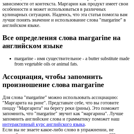
зависимости от контекста. Маргарин как продукт имеет свои
особенности и может использоваться в различных
кулинарных ситуациях. Надеюсь, что эта статья помогла вам
лучше понять значение и использование слова "margarine" в
английском языке.
Все определения слова
margarine
на
английском языке
margarine -
имя существительное
- a butter substitute made
from vegetable oils or animal fats.
Ассоциация
, чтобы запомнить
произношение слова
margarine
Для слова "margarine" можно использовать ассоциацию:
"Маргарита на рине". Представьте себе, что вы готовите
пиццу "Маргарита" на берегу реки (рины). Это поможет
запомнить, что "margarine" звучит как "маргарина". Лучше
запомнить английские слова и грамматику поможет наш
интерактивный курс английского языка
.
Если вы не знаете какое-либо слово в упражнении, не