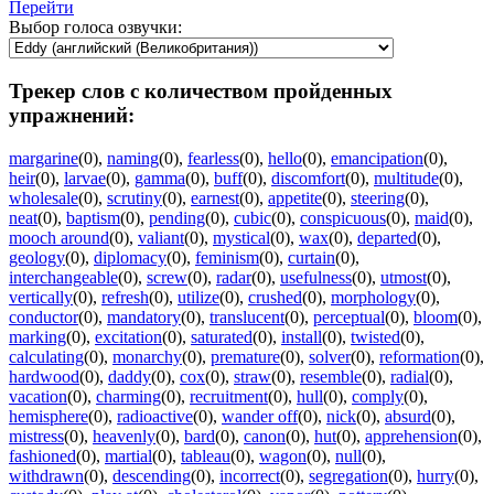
Перейти
Выбор голоса озвучки:
Трекер слов с количеством пройденных
упражнений:
margarine
(0)
,
naming
(0)
,
fearless
(0)
,
hello
(0)
,
emancipation
(0)
,
heir
(0)
,
larvae
(0)
,
gamma
(0)
,
buff
(0)
,
discomfort
(0)
,
multitude
(0)
,
wholesale
(0)
,
scrutiny
(0)
,
earnest
(0)
,
appetite
(0)
,
steering
(0)
,
neat
(0)
,
baptism
(0)
,
pending
(0)
,
cubic
(0)
,
conspicuous
(0)
,
maid
(0)
,
mooch around
(0)
,
valiant
(0)
,
mystical
(0)
,
wax
(0)
,
departed
(0)
,
geology
(0)
,
diplomacy
(0)
,
feminism
(0)
,
curtain
(0)
,
interchangeable
(0)
,
screw
(0)
,
radar
(0)
,
usefulness
(0)
,
utmost
(0)
,
vertically
(0)
,
refresh
(0)
,
utilize
(0)
,
crushed
(0)
,
morphology
(0)
,
conductor
(0)
,
mandatory
(0)
,
translucent
(0)
,
perceptual
(0)
,
bloom
(0)
,
marking
(0)
,
excitation
(0)
,
saturated
(0)
,
install
(0)
,
twisted
(0)
,
calculating
(0)
,
monarchy
(0)
,
premature
(0)
,
solver
(0)
,
reformation
(0)
,
hardwood
(0)
,
daddy
(0)
,
cox
(0)
,
straw
(0)
,
resemble
(0)
,
radial
(0)
,
vacation
(0)
,
charming
(0)
,
recruitment
(0)
,
hull
(0)
,
comply
(0)
,
hemisphere
(0)
,
radioactive
(0)
,
wander off
(0)
,
nick
(0)
,
absurd
(0)
,
mistress
(0)
,
heavenly
(0)
,
bard
(0)
,
canon
(0)
,
hut
(0)
,
apprehension
(0)
,
fashioned
(0)
,
martial
(0)
,
tableau
(0)
,
wagon
(0)
,
null
(0)
,
withdrawn
(0)
,
descending
(0)
,
incorrect
(0)
,
segregation
(0)
,
hurry
(0)
,