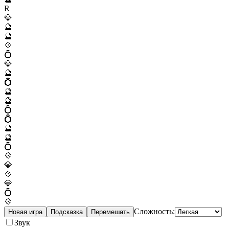
R
💎
🔮
🔮
💠
💍
💎
🔮
💍
🔮
🔮
💍
💍
🔮
🔮
💍
💠
💎
💠
💎
💍
💠
Сложность:
Новая игра
Подсказка
Перемешать
Звук