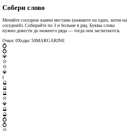
Собери слово
Меняйте соседние камни местами (нажмите на один, затем на
соседний). Собирайте по 3 и больше в ряд. Буквы слова
нужно довести до нижнего ряда — тогда они засчитаются.
Очки:
0
Ходы:
50
M
A
R
G
A
R
I
N
E
💍
💍
💎
💠
💠
💎
I
🔮
🔮
🔮
💠
💎
🔮
🔮
💍
💍
💠