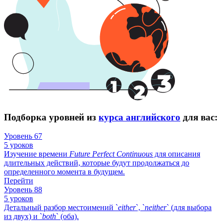
Подборка уровней из
курса английского
для вас:
Уровень 67
5 уроков
Изучение времени
Future
Perfect
Continuous
для описания
длительных действий, которые будут продолжаться до
определенного момента в будущем.
Перейти
Уровень 88
5 уроков
Детальный разбор местоимений `
either
`, `
neither
` (для выбора
из двух) и `
both
` (оба).